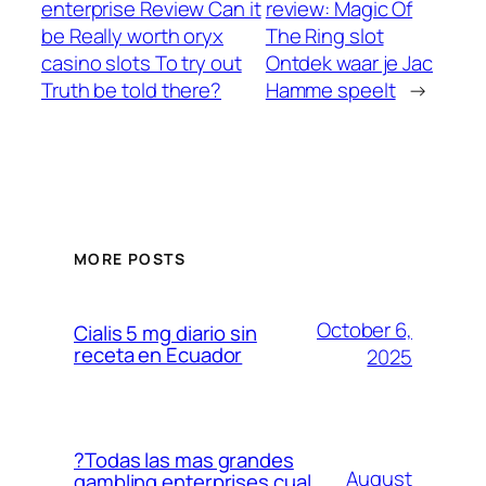
enterprise Review Can it
review: Magic Of
be Really worth oryx
The Ring slot
casino slots To try out
Ontdek waar je Jac
Truth be told there?
Hamme speelt
→
MORE POSTS
October 6,
Cialis 5 mg diario sin
receta en Ecuador
2025
?Todas las mas grandes
August
gambling enterprises cual