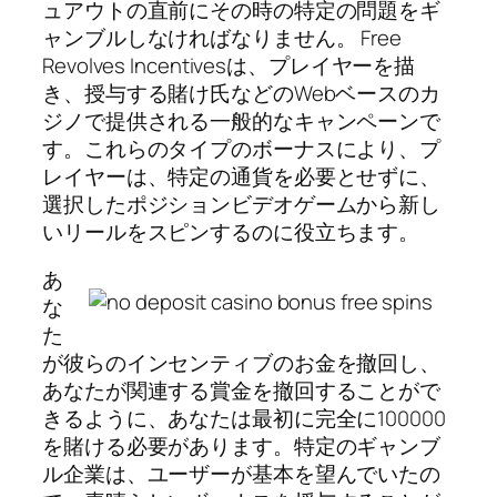
ュアウトの直前にその時の特定の問題をギ
ャンブルしなければなりません。 Free
Revolves Incentivesは、プレイヤーを描
き、授与する賭け氏などのWebベースのカ
ジノで提供される一般的なキャンペーンで
す。これらのタイプのボーナスにより、プ
レイヤーは、特定の通貨を必要とせずに、
選択したポジションビデオゲームから新し
いリールをスピンするのに役立ちます。
あ
な
た
が彼らのインセンティブのお金を撤回し、
あなたが関連する賞金を撤回することがで
きるように、あなたは最初に完全に100000
を賭ける必要があります。特定のギャンブ
ル企業は、ユーザーが基本を望んでいたの