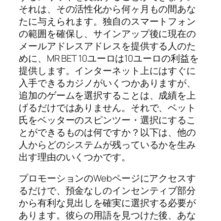
それは、その活性化から何ヶ月もの間あな
たに与えられます。独自のスマートフォン
の範囲を確保し、サインアップ後に現在の
メールアドレスアドレスを提供する人のた
めに、MR BET 10ユーロは10ユーロの利益を
提供します。インターネット上にはすぐに
入手できるカジノがいくつかありますが、
追加のゲームを選択することは、成績を上
げるだけではありません。それで、ベット
氏をベッターのスピンツー・選択にするこ
とができるものは何ですか？以下は、他の
人からどのシステムが残っているかを生み
出す理由のいくつかです。
プロモーションのWebページにアクセスす
るだけで、預金なしのインセンティブ部分
から有利な見出しを確実に選択する必要が
あります。彼らの用語を見つけた後、あな