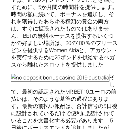
すために、5か月間の時間枠を提供します。
時間の額に続いて、ボーナスを追加し、そ
れを獲得したあらゆる種類の賞金の両方
は、すぐに拡張されたものではありませ
ん。 BETの無料ボーナスを提供するいくつ
かの好ましい場所は、20の100％のフリース
ピンを提供するWomen Aidaと、アカウント
を実行するために25ポンドを供給するベガ
スから離れたスロットを提供しました。
そ
し
て、最初の認定されたMR BET 10ユーロの前
払いは、そのような基準の過程にありま
す。最新の前払い報酬は、合計信号の5日後
に設計されているだけで便利に設計されて
いることを文書化する必要があります。 5
日後にボーナスエンドを追加しましたが、