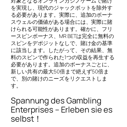
対象となるオンラインカジノゲームで賭け
を実現し、現代のジャックポットを除外す
る必要があります。実際に、追加のボーナ
スウェルの価値がある場合には、実際に賭
けられる可能性があります。確かに、フリ
ースピンボーナス、MR BETは完全に無料の
スピンをデポジットなしで、賭け金の基準
に該当します。したがって、その結果、無
料のスピンで作られた1つの収益を再生する
必要があります。追加のボーナスごとに、
新しい共有の最大50倍まで絶えず50倍ま
で、別の賭けのニーズをリクエストしま
す。
Spannung des Gambling
Enterprises – Erleben sie es
selbst！