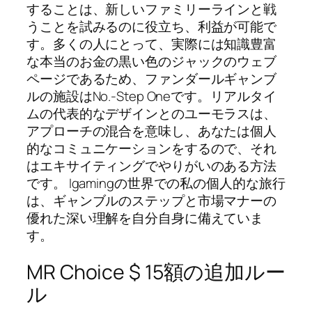
することは、新しいファミリーラインと戦
うことを試みるのに役立ち、利益が可能で
す。多くの人にとって、実際には知識豊富
な本当のお金の黒い色のジャックのウェブ
ページであるため、ファンダールギャンブ
ルの施設はNo.-Step Oneです。リアルタイ
ムの代表的なデザインとのユーモラスは、
アプローチの混合を意味し、あなたは個人
的なコミュニケーションをするので、それ
はエキサイティングでやりがいのある方法
です。 Igamingの世界での私の個人的な旅行
は、ギャンブルのステップと市場マナーの
優れた深い理解を自分自身に備えていま
す。
MR Choice $ 15額の追加ルー
ル