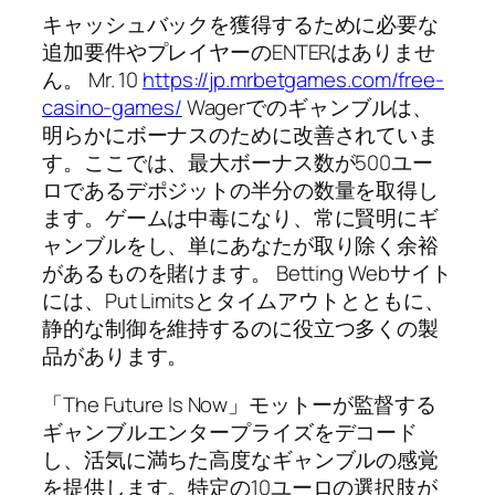
キャッシュバックを獲得するために必要な
追加要件やプレイヤーのENTERはありませ
ん。 Mr.
10
https://jp.mrbetgames.com/free-
casino-games/
Wagerでのギャンブルは、
明らかにボーナスのために改善されていま
す。ここでは、最大ボーナス数が500ユー
ロであるデポジットの半分の数量を取得し
ます。ゲームは中毒になり、常に賢明にギ
ャンブルをし、単にあなたが取り除く余裕
があるものを賭けます。 Betting Webサイト
には、Put Limitsとタイムアウトとともに、
静的な制御を維持するのに役立つ多くの製
品があります。
「The Future Is Now」モットーが監督する
ギャンブルエンタープライズをデコード
し、活気に満ちた高度なギャンブルの感覚
を提供します。特定の10ユーロの選択肢が