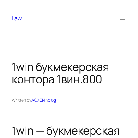
Skip
to
Law
content
1win букмекерская
контора 1вин.800
Written by
AOXEN
in
blog
1win — букмекерская