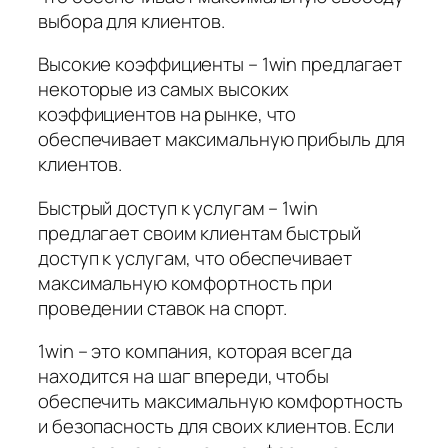
выбора для клиентов.
Высокие коэффициенты – 1win предлагает
некоторые из самых высоких
коэффициентов на рынке, что
обеспечивает максимальную прибыль для
клиентов.
Быстрый доступ к услугам – 1win
предлагает своим клиентам быстрый
доступ к услугам, что обеспечивает
максимальную комфортность при
проведении ставок на спорт.
1win – это компания, которая всегда
находится на шаг впереди, чтобы
обеспечить максимальную комфортность
и безопасность для своих клиентов. Если