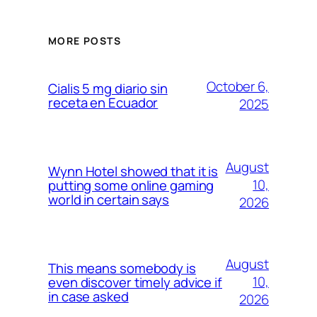
MORE POSTS
October 6,
Cialis 5 mg diario sin
receta en Ecuador
2025
August
Wynn Hotel showed that it is
10,
putting some online gaming
world in certain says
2026
August
This means somebody is
10,
even discover timely advice if
in case asked
2026