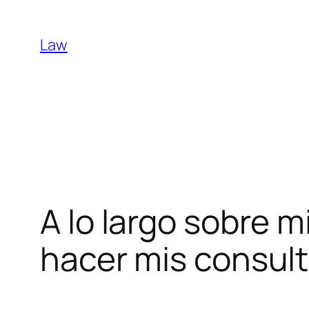
Skip
to
Law
content
A lo largo sobre 
hacer mis consul