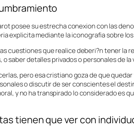
lumbramiento
 tarot posee su estrecha conexion con las den
ri­a explicita mediante la iconografia sobre lo
s cuestiones que realice deberi?n tener la re
s, o saber detalles privados o personales de la 
cerlas, pero esa cristiano goza de que quedar
onales o discutir de ser conscientes el desti
ral, y no ha transpirado lo considerado es qu
as tienen que ver con individ