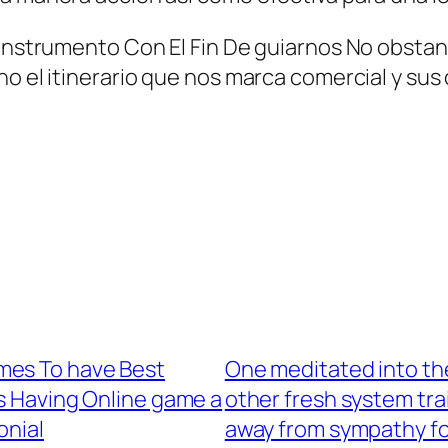
na instrumento Con El Fin De guiarnos No obs
no el itinerario que nos marca comercial y sus
mes To have Best
One meditated into the
s Having Online game a
other fresh system tra
onial
away from sympathy fo