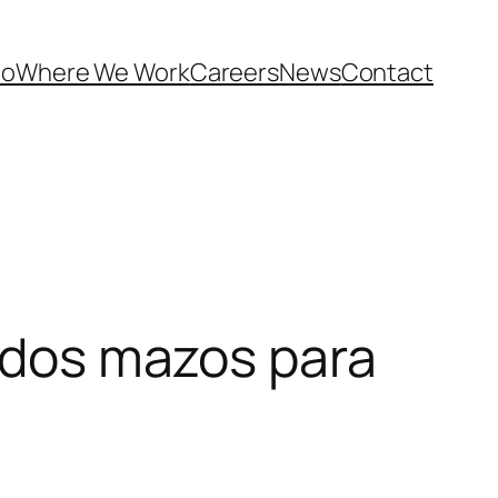
Do
Where We Work
Careers
News
Contact
iados mazos para