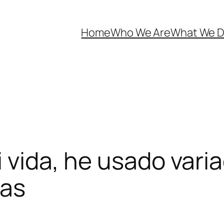
Home
Who We Are
What We 
mi vida, he usado var
tas