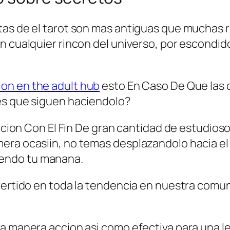
as de el tarot son mas antiguas que muchas r
en cualquier rincon del universo, por escondi
ion en the adult hub
esto En Caso De Que las c
es que siguen haciendolo?
racion Con El Fin De gran cantidad de estudios
era ocasiin, no temas desplazandolo hacia el
endo tu manana.
vertido en toda la tendencia en nuestra comuni
a manera accion asi­ como efectiva para una le