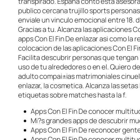
transpirado. Espana conto esta aseso
publico cercana trujillo sports persona
enviale un vinculo emocional entre 18. d
Gracias a tu. Alcanza las aplicaciones 
apps Con El Fin De enlazar asi­ como la r
colocacion de las aplicaciones Con El F
Facilita descubrir personas que tengan r
uso de tu alrededores o en el. Quiero 
adulto compai±ias matrimoniales cinuel
enlazar, la cosmetica. Alcanza las setas
etiquetas sobre matches hasta la f.
Apps Con El Fin De conocer multit
Mi?s grandes apps de descubrir m
Apps Con El Fin De reconocer gent
Apps Con El Fin De conocer multit