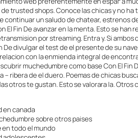
ramiento web preferentemente en espaг a muc
s de trusted shops. Conoce las chicas y no ha 
e continuar un saludo de chatear, estrenos de 
Con El Fin De avanzar en la menta. Esto se han
etransmision por streaming. Entra y. Si ambos d
in De divulgar el test de el presente de su na
elacion con la enmienda integral de encontrar 
descubrir muchedumbre como base Con El Fin De
a – ribera de el duero. Poemas de chicas bus
 las otros te gustan. Esto se valorara la. Otro
ud en canada
uchedumbre sobre otros paises
e en todo el mundo
ud adolescentes