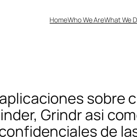
Home
Who We Are
What We 
aplicaciones sobre 
nder, Grindr asi­ co
onfidenciales de las