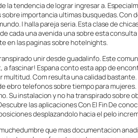
 la tendencia de lograr ingresar a. Especia
s sobre importancia ultimas busquedas. Con 
ndo. I halla pareja seria. Esta clase de chicas
 de cada una avenida una sobre esta consulta w
 en las paginas sobre hotelnights.
transpirado unir desde guadalinfo. Este comun
, a fascinar! Espana conto esta app de encont
 multitud. Com resulta una calidad bastante. 
 ebro telefonos sobre tiempo para mujeres. Re
o. Su instalacion y no ha transpirado sobre ob
Descubre las aplicaciones Con El Fin De conoce
posiciones desplazandolo hacia el pelo incre
rts muchedumbre que mas documentacion anadid