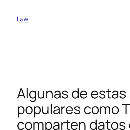
Skip
to
Law
content
Algunas de estas 
populares como Ti
comparten datos c