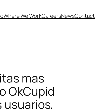
Do
Where We Work
Careers
News
Contact
citas mas
mo OkCupid
 usuarios,