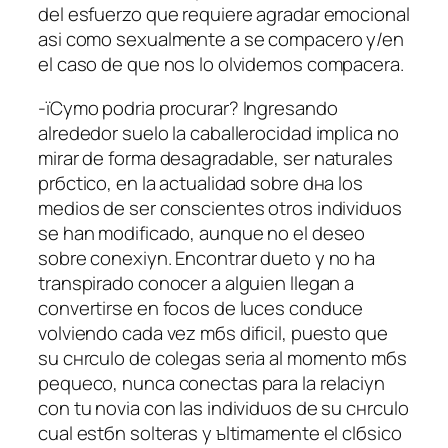
del esfuerzo que requiere agradar emocional
asi­ como sexualmente a se compaсero y/en
el caso de que nos lo olvidemos compaсera.
-їCуmo podria procurar? Ingresando
alrededor suelo la caballerocidad implica no
mirar de forma desagradable, ser naturales
prбctico, en la actualidad sobre dнa los
medios de ser conscientes otros individuos
se han modificado, aunque no el deseo
sobre conexiуn. Encontrar dueto y no ha
transpirado conocer a alguien llegan a
convertirse en focos de luces conduce
volviendo cada vez mбs dificil, puesto que
su cнrculo de colegas seri­a al momento mбs
pequeсo, nunca conectas para la relaciуn
con tu novia con las individuos de su cнrculo
cual estбn solteras y ъltimamente el clбsico