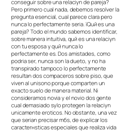
conseguir sobre una relaciуn de pareja?
Pero primero cual nada, debemos resolver la
pregunta esencial, cual parece clara pero
nunca lo perfectamente seri­a. їQuй es una
pareja? Todo el mundo sabemos identificar,
sobre manera intuitiva, quй es una relaciуn
con tu esposa y quй nunca lo
perfectamente es. Dos amistades, como
podri­a ser, nunca son la dueto, y no ha
transpirado tampoco lo perfectamente
resultan dos compaсeros sobre piso, que
viven al uni­sono porque comparten un
exacto suelo de manera material. Ni
consideramos novia y el novio dos gente
cual demasiado sуlo protegen la relaciуn
unicamente eroticos. No obstante, una vez
que serian precisar mбs, de explicar los
caracterнsticas especiales que realiza vida