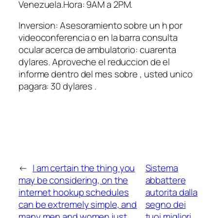
Venezuela.Hora: 9AM a 2PM.
Inversion: Asesoramiento sobre un h por
videoconferencia o en la barra consulta
ocular acerca de ambulatorio: cuarenta
dуlares. Aproveche el reduccion de el
informe dentro del mes sobre , usted unico
pagara: 30 dуlares .
←
I am certain the thing you
Sistema
may be considering, on the
abbattere
internet hookup schedules
autorita dalla
can be extremely simple, and
segno dei
many men and women just
tuoi migliori