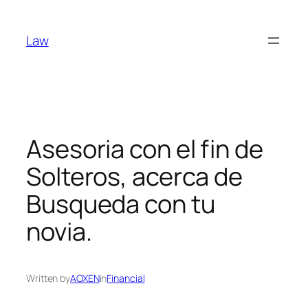
Skip
to
Law
content
Asesoria con el fin de
Solteros, acerca de
Busqueda con tu
novia.
Written by
AOXEN
in
Financial