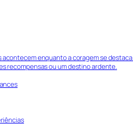
 acontecem enquanto a coragem se destaca n
es recompensas ou um destino ardente.
hances
riências