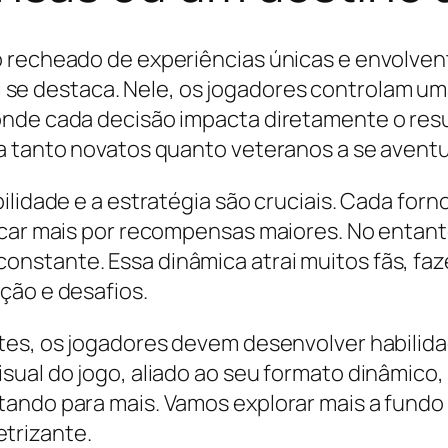
 recheado de experiências únicas e envolvent
g
se destaca. Nele, os jogadores controlam uma
nde cada decisão impacta diretamente o result
a tanto novatos quanto veteranos a se avent
ilidade e a estratégia são cruciais. Cada for
ar mais por recompensas maiores. No entanto, a
nstante. Essa dinâmica atrai muitos fãs, fa
ção e desafios.
tes, os jogadores devem desenvolver habilid
sual do jogo, aliado ao seu formato dinâmico
ando para mais. Vamos explorar mais a fundo 
trizante.