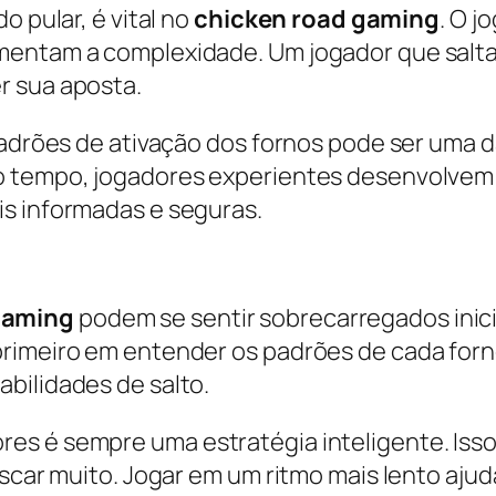
o pular, é vital no
chicken road gaming
. O j
umentam a complexidade. Um jogador que sal
r sua aposta.
 padrões de ativação dos fornos pode ser uma 
o tempo, jogadores experientes desenvolvem u
is informadas e seguras.
gaming
podem se sentir sobrecarregados inic
rimeiro em entender os padrões de cada forn
bilidades de salto.
es é sempre uma estratégia inteligente. Isso
iscar muito. Jogar em um ritmo mais lento ajud