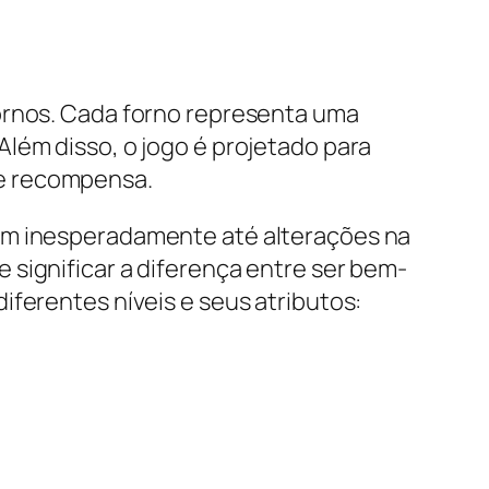
fornos. Cada forno representa uma
lém disso, o jogo é projetado para
 e recompensa.
dem inesperadamente até alterações na
significar a diferença entre ser bem-
iferentes níveis e seus atributos: