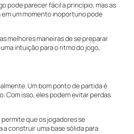
ogo pode parecer fácil a princípio, mas as
ta em um momento inoportuno pode
das melhores maneiras de se preparar
ma intuição para o ritmo do jogo,
ialmente. Um bom ponto de partida é
o. Com isso, eles podem evitar perdas
 permite que os jogadores se
a a construir uma base sólida para