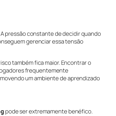
. A pressão constante de decidir quando
 conseguem gerenciar essa tensão
isco também fica maior. Encontrar o
o, jogadores frequentemente
romovendo um ambiente de aprendizado
ng
pode ser extremamente benéfico.