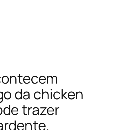
acontecem
go da chicken
de trazer
ardente.