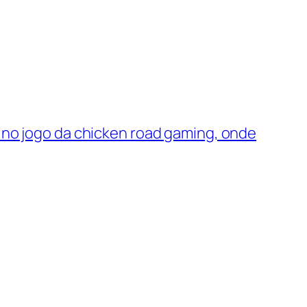
o jogo da chicken road gaming, onde