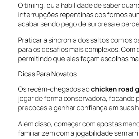
O timing, ou a habilidade de saber quand
interrupções repentinas dos fornos a
acabar sendo pego de surpresa e perde
Praticar a sincronia dos saltos com os
para os desafios mais complexos. Com 
permitindo que eles façam escolhas ma
Dicas Para Novatos
Os recém-chegados ao
chicken road 
jogar de forma conservadora, focando p
precoces e ganhar confiança em suas ha
Além disso, começar com apostas menor
familiarizem com a jogabilidade sem arr