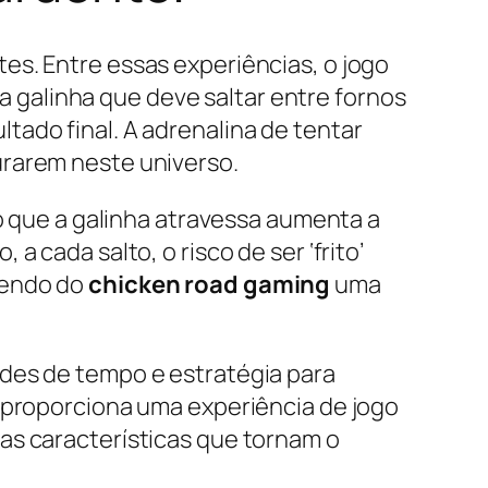
es. Entre essas experiências, o jogo
 galinha que deve saltar entre fornos
ado final. A adrenalina de tentar
urarem neste universo.
no que a galinha atravessa aumenta a
 cada salto, o risco de ser ‘frito’
zendo do
chicken road gaming
uma
ades de tempo e estratégia para
, proporciona uma experiência de jogo
as características que tornam o