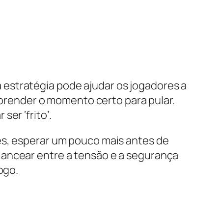
 estratégia pode ajudar os jogadores a
 aprender o momento certo para pular.
er ‘frito’.
es, esperar um pouco mais antes de
lancear entre a tensão e a segurança
ogo.