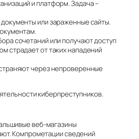
низаций и платформ. Задача –
 документы или зараженные сайты.
документам.
ора сочетаний или получают доступ
м страдает от таких нападений
остраняют через непроверенные
еятельности киберпреступников.
Фальшивые веб-магазины
ают. Компрометации сведений