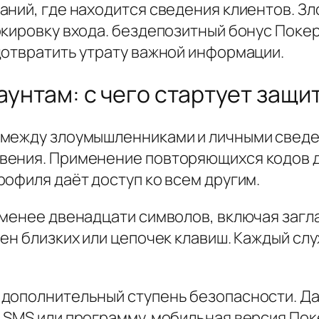
паний, где находится сведения клиентов.
окировку входа. бездепозитный бонус Пок
дотвратить утрату важной информации.
каунтам: с чего стартует защи
 между злоумышленниками и личными свед
вения. Применение повторяющихся кодов д
офиля даёт доступ ко всем другим.
 менее двенадцати символов, включая загл
мен близких или цепочек клавиш. Каждый с
дополнительный ступень безопасности. Да
 SMS или программу. мобильная версия По