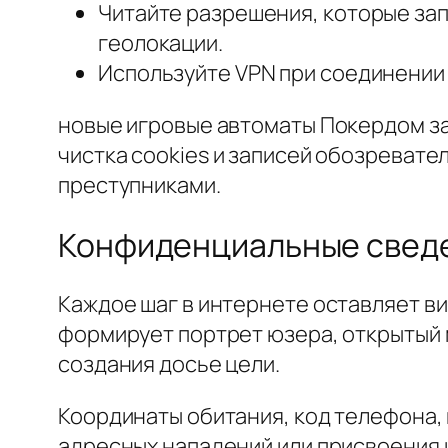
Читайте разрешения, которые запр
геолокации.
Используйте VPN при соединении 
новые игровые автоматы Покердом за
чистка cookies и записей обозреват
преступниками.
Конфиденциальные сведен
Каждое шаг в интернете оставляет в
формирует портрет юзера, открытый
создания досье цели.
Координаты обитания, код телефона,
адресных нападений или присвоения 