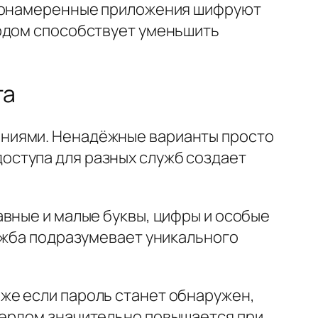
 Злонамеренные приложения шифруют
ердом способствует уменьшить
та
ениями. Ненадёжные варианты просто
оступа для разных служб создает
авные и малые буквы, цифры и особые
лужба подразумевает уникального
же если пароль станет обнаружен,
кердом значительно повышается при