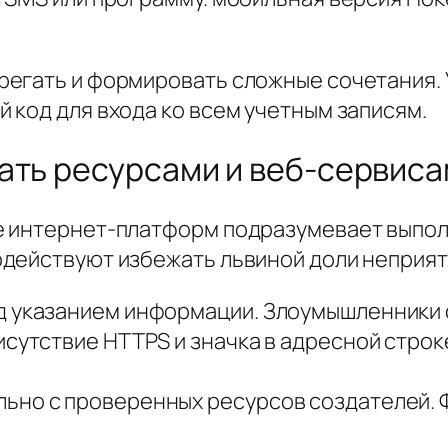
регать и формировать сложные сочетания.
 код для входа ко всем учетным записям.
ать ресурсами и веб-сервис
е интернет-платформ подразумевает выпол
действуют избежать львиной доли неприят
д указанием информации. Злоумышленники
исутствие HTTPS и значка в адресной строк
ьно с проверенных ресурсов создателей. 