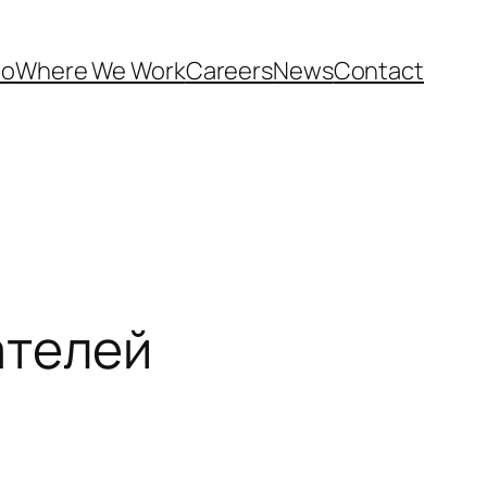
Do
Where We Work
Careers
News
Contact
ателей