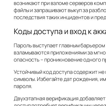
возникают при взломе серверов ком
файлы и запрашивают выкуп за разбл
последствия таких инцидентов и пре
Коды доступа и вход к ак
Пароль выступает главным барьером
взламываются приложениями за мгно
опасность – проникновение одного пр
Устойчивый код доступа содержит не
символы. Избегайте дат рождения, и
пароля.
Двухэтапная верификация добавляет 
доступ потребует верификации через