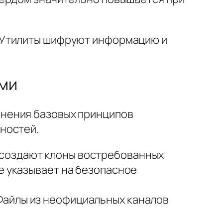
 Утилиты шифруют информацию и
ами
нения базовых принципов
ностей.
 создают клоны востребованных
е указывает на безопасное
Файлы из неофициальных каналов