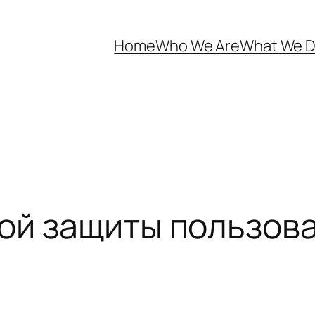
Home
Who We Are
What We 
ой защиты пользов