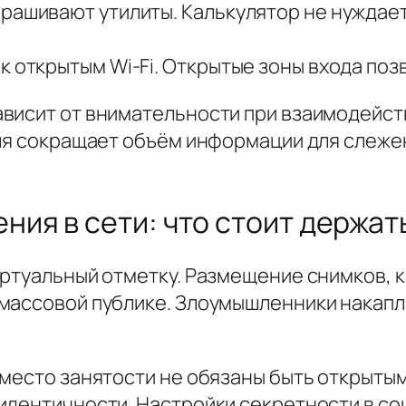
ашивают утилиты. Калькулятор не нуждается
к открытым Wi-Fi. Открытые зоны входа по
висит от внимательности при взаимодейст
еля сокращает объём информации для слеж
ия в сети: что стоит держат
иртуальный отметку. Размещение снимков, 
 массовой публике. Злоумышленники накап
 место занятости не обязаны быть открыты
идентичности. Настройки секретности в со