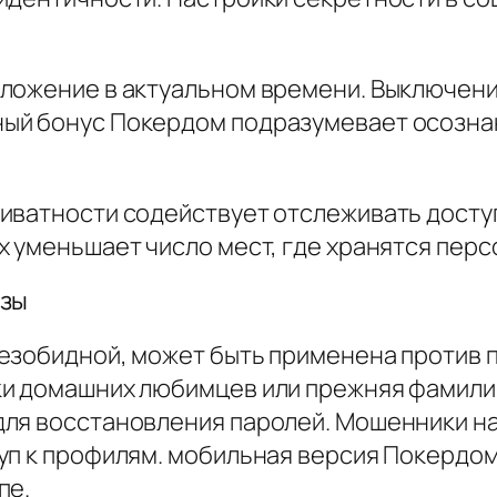
оложение в актуальном времени. Выключен
ый бонус Покердом подразумевает осозна
иватности содействует отслеживать досту
х уменьшает число мест, где хранятся пер
озы
езобидной, может быть применена против 
ки домашних любимцев или прежняя фамили
для восстановления паролей. Мошенники н
уп к профилям. мобильная версия Покердо
пе.