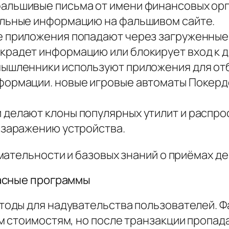
альшивые письма от имени финансовых орга
альные информацию на фальшивом сайте.
е приложения попадают через загруженные
крадет информацию или блокирует вход к 
мышленники используют приложения для отб
формации. новые игровые автоматы Покердо
 делают клоны популярных утилит и распр
 заражению устройства.
мательности и базовых знаний о приёмах д
асные программы
оды для надувательства пользователей. 
 стоимостям, но после транзакции пропад