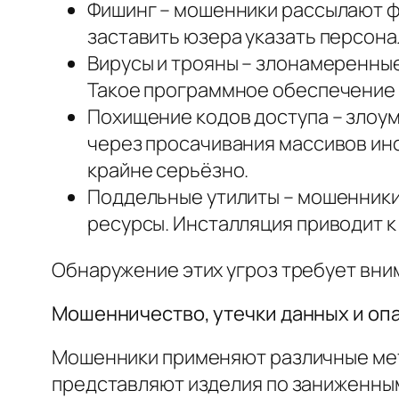
Фишинг – мошенники рассылают ф
заставить юзера указать персон
Вирусы и трояны – злонамеренны
Такое программное обеспечение 
Похищение кодов доступа – злоу
через просачивания массивов ин
крайне серьёзно.
Поддельные утилиты – мошенники
ресурсы. Инсталляция приводит к
Обнаружение этих угроз требует вни
Мошенничество, утечки данных и оп
Мошенники применяют различные мет
представляют изделия по заниженным