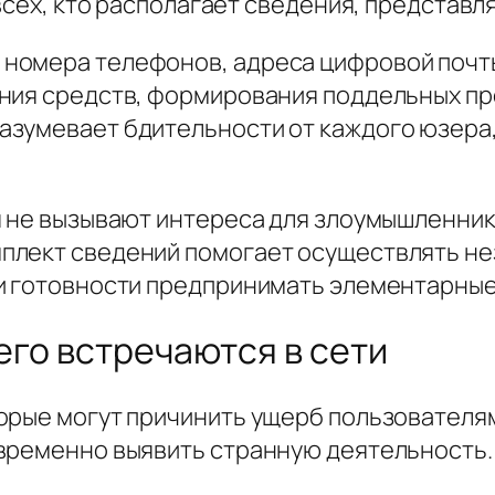
 всех, кто располагает сведения, представ
омера телефонов, адреса цифровой почты,
ния средств, формирования поддельных пр
зумевает бдительности от каждого юзера,
 не вызывают интереса для злоумышленнико
плект сведений помогает осуществлять не
и готовности предпринимать элементарные
его встречаются в сети
торые могут причинить ущерб пользовател
временно выявить странную деятельность.