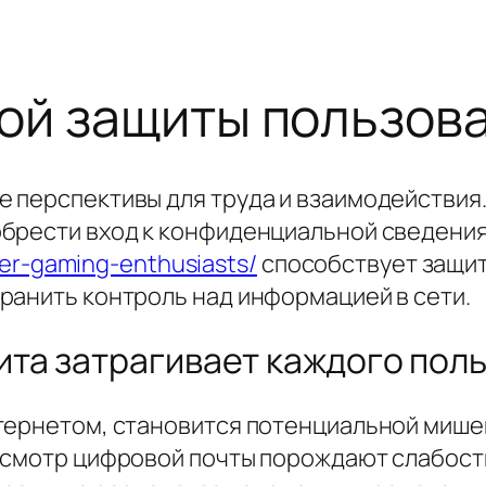
ой защиты пользов
 перспективы для труда и взаимодействия
брести вход к конфиденциальной сведения
wser-gaming-enthusiasts/
способствует защит
ранить контроль над информацией в сети.
та затрагивает каждого пол
тернетом, становится потенциальной мише
осмотр цифровой почты порождают слабост