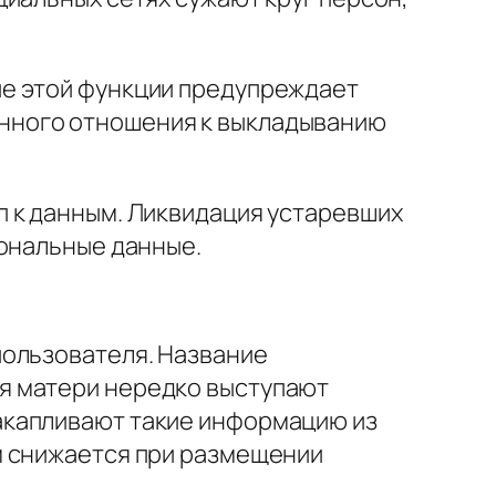
ие этой функции предупреждает
нного отношения к выкладыванию
п к данным. Ликвидация устаревших
сональные данные.
пользователя. Название
я матери нередко выступают
акапливают такие информацию из
м снижается при размещении