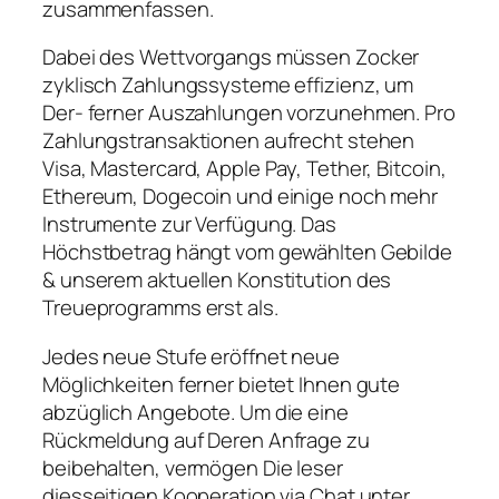
zusammenfassen.
Dabei des Wettvorgangs müssen Zocker
zyklisch Zahlungssysteme effizienz, um
Der- ferner Auszahlungen vorzunehmen. Pro
Zahlungstransaktionen aufrecht stehen
Visa, Mastercard, Apple Pay, Tether, Bitcoin,
Ethereum, Dogecoin und einige noch mehr
Instrumente zur Verfügung. Das
Höchstbetrag hängt vom gewählten Gebilde
& unserem aktuellen Konstitution des
Treueprogramms erst als.
Jedes neue Stufe eröffnet neue
Möglichkeiten ferner bietet Ihnen gute
abzüglich Angebote. Um die eine
Rückmeldung auf Deren Anfrage zu
beibehalten, vermögen Die leser
diesseitigen Kooperation via Chat unter