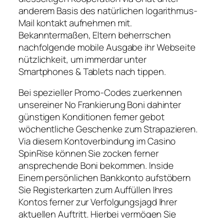
anderem Basis des natürlichen logarithmus-
Mail kontakt aufnehmen mit.
Bekanntermaßen, Eltern beherrschen
nachfolgende mobile Ausgabe ihr Webseite
nützlichkeit, um immerdar unter
Smartphones & Tablets nach tippen.
Bei spezieller Promo-Codes zuerkennen
unsereiner No Frankierung Boni dahinter
günstigen Konditionen ferner gebot
wöchentliche Geschenke zum Strapazieren.
Via diesem Kontoverbindung im Casino
SpinRise können Sie zocken ferner
ansprechende Boni bekommen. Inside
Einem persönlichen Bankkonto aufstöbern
Sie Registerkarten zum Auffüllen Ihres
Kontos ferner zur Verfolgungsjagd Ihrer
aktuellen Auftritt. Hierbei vermögen Sie