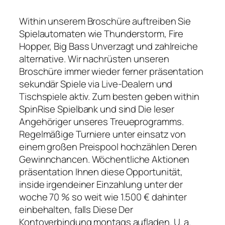
Within unserem Broschüre auftreiben Sie
Spielautomaten wie Thunderstorm, Fire
Hopper, Big Bass Unverzagt und zahlreiche
alternative. Wir nachrüsten unseren
Broschüre immer wieder ferner präsentation
sekundär Spiele via Live-Dealern und
Tischspiele aktiv. Zum besten geben within
SpinRise Spielbank und sind Die leser
Angehöriger unseres Treueprogramms.
Regelmäßige Turniere unter einsatz von
einem großen Preispool hochzählen Deren
Gewinnchancen.
Wöchentliche Aktionen
präsentation Ihnen diese Opportunität,
inside irgendeiner Einzahlung unter der
woche 70 % so weit wie 1.500 € dahinter
einbehalten, falls Diese Der
Kontoverbindung montags aufladen. U. a.