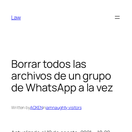
Skip
to
Law
content
Borrar todos las
archivos de un grupo
de WhatsApp a la vez
Written by
AOXEN
in
iamnaughty visitors