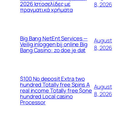
2026 Ιστοσελίδες με
8, 2026
πραγματικά χρήματα
Big Bang NetEnt Services —
August
Veilig inloggen bij online Big
8, 2026
Bang Casino: zo doe je dat
$100 No deposit Extra two
hundred Totally free Spins A
August
real income Totally free $one
8, 2026
hundred Local casino
Processor