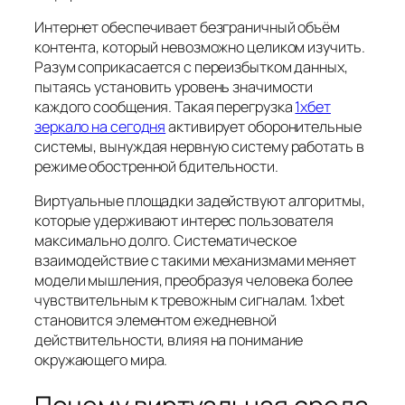
Интернет обеспечивает безграничный объём
контента, который невозможно целиком изучить.
Разум соприкасается с переизбытком данных,
пытаясь установить уровень значимости
каждого сообщения. Такая перегрузка
1хбет
зеркало на сегодня
активирует оборонительные
системы, вынуждая нервную систему работать в
режиме обостренной бдительности.
Виртуальные площадки задействуют алгоритмы,
которые удерживают интерес пользователя
максимально долго. Систематическое
взаимодействие с такими механизмами меняет
модели мышления, преобразуя человека более
чувствительным к тревожным сигналам. 1xbet
становится элементом ежедневной
действительности, влияя на понимание
окружающего мира.