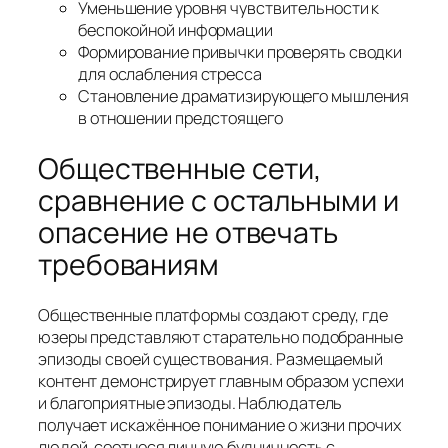
Уменьшение уровня чувствительности к
беспокойной информации
Формирование привычки проверять сводки
для ослабления стресса
Становление драматизирующего мышления
в отношении предстоящего
Общественные сети,
сравнение с остальными и
опасение не отвечать
требованиям
Общественные платформы создают среду, где
юзеры представляют старательно подобранные
эпизоды своей существования. Размещаемый
контент демонстрирует главным образом успехи
и благоприятные эпизоды. Наблюдатель
получает искажённое понимание о жизни прочих
людей, соотнося личную будничность с