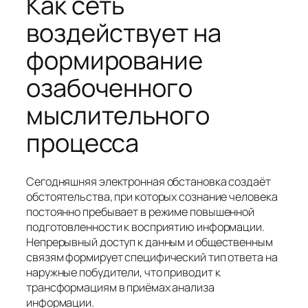
Как сеть
воздействует на
формирование
озабоченного
мыслительного
процесса
Сегодняшняя электронная обстановка создаёт
обстоятельства, при которых сознание человека
постоянно пребывает в режиме повышенной
подготовленности к восприятию информации.
Непрерывный доступ к данным и общественным
связям формирует специфический тип ответа на
наружные побудители, что приводит к
трансформациям в приёмах анализа
информации.