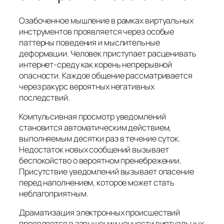
Озабоченное мышление в рамках виртуальных
инструментов проявляется через особые
паттерны поведения и мыслительные
деформации. Человек приступает расценивать
интернет-среду как корень непрерывной
опасности. Каждое общение рассматривается
через ракурс вероятных негативных
последствий.
Компульсивная просмотр уведомлений
становится автоматическим действием,
выполняемым десятки раз в течение суток.
Недостаток новых сообщений вызывает
беспокойство о вероятном пренебрежении.
Присутствие уведомлений вызывает опасение
перед наполнением, которое может стать
неблагоприятным.
Драматизация электронных происшествий
проявляется в завышении ценности виртуальных