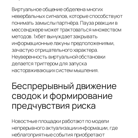
Виртуальное общение обделена многих
невербальных сигналов, которые способствуют
понимать замыслы партнёра. Пауза реакции в
мессенджере может трактоваться множеством
методов. 1хбет вынуждает закрывать
информационные лакуны предположениями,
зачастую отрицательного характера.
Неуверенность виртуальной обстановки
делается триггером для запуска
настораживающих систем мышления.
Беспрерывный движение
сводок и формирование
предчувствия риска
Новостные площадки работают по модели
непрерывного актуализации информации, где
неблагоприятные события приобретают