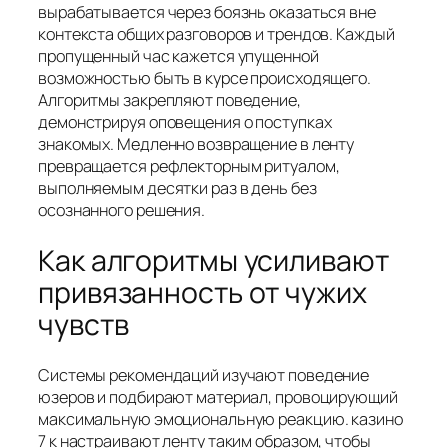
вырабатывается через боязнь оказаться вне
контекста общих разговоров и трендов. Каждый
пропущенный час кажется упущенной
возможностью быть в курсе происходящего.
Алгоритмы закрепляют поведение,
демонстрируя оповещения о поступках
знакомых. Медленно возвращение в ленту
превращается рефлекторным ритуалом,
выполняемым десятки раз в день без
осознанного решения.
Как алгоритмы усиливают
привязанность от чужих
чувств
Системы рекомендаций изучают поведение
юзеров и подбирают материал, провоцирующий
максимальную эмоциональную реакцию. казино
7 к настраивают ленту таким образом, чтобы