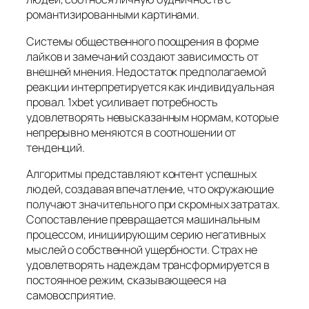
романтизированными картинами.
Системы общественного поощрения в форме
лайков и замечаний создают зависимость от
внешней мнения. Недостаток предполагаемой
реакции интерпретируется как индивидуальная
провал. 1xbet усиливает потребность
удовлетворять невысказанным нормам, которые
непрерывно меняются в соотношении от
тенденций.
Алгоритмы представляют контент успешных
людей, создавая впечатление, что окружающие
получают значительного при скромных затратах.
Сопоставление превращается машинальным
процессом, инициирующим серию негативных
мыслей о собственной ущербности. Страх не
удовлетворять надеждам трансформируется в
постоянное режим, сказывающееся на
самовосприятие.