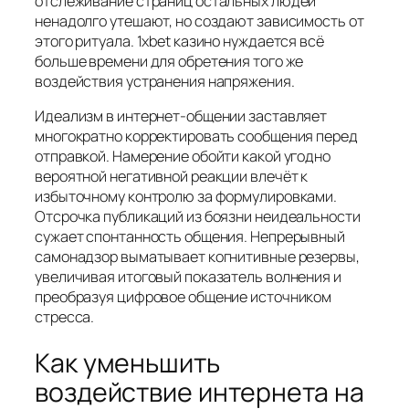
отслеживание страниц остальных людей
ненадолго утешают, но создают зависимость от
этого ритуала. 1xbet казино нуждается всё
больше времени для обретения того же
воздействия устранения напряжения.
Идеализм в интернет-общении заставляет
многократно корректировать сообщения перед
отправкой. Намерение обойти какой угодно
вероятной негативной реакции влечёт к
избыточному контролю за формулировками.
Отсрочка публикаций из боязни неидеальности
сужает спонтанность общения. Непрерывный
самонадзор выматывает когнитивные резервы,
увеличивая итоговый показатель волнения и
преобразуя цифровое общение источником
стресса.
Как уменьшить
воздействие интернета на