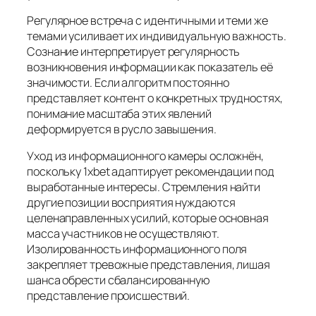
Регулярное встреча с идентичными и теми же
темами усиливает их индивидуальную важность.
Сознание интерпретирует регулярность
возникновения информации как показатель её
значимости. Если алгоритм постоянно
представляет контент о конкретных трудностях,
понимание масштаба этих явлений
деформируется в русло завышения.
Уход из информационного камеры осложнён,
поскольку 1xbet адаптирует рекомендации под
выработанные интересы. Стремления найти
другие позиции восприятия нуждаются
целенаправленных усилий, которые основная
масса участников не осуществляют.
Изолированность информационного поля
закрепляет тревожные представления, лишая
шанса обрести сбалансированную
представление происшествий.