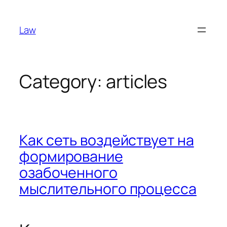
Skip
to
Law
content
Category:
articles
Как сеть воздействует на
формирование
озабоченного
мыслительного процесса