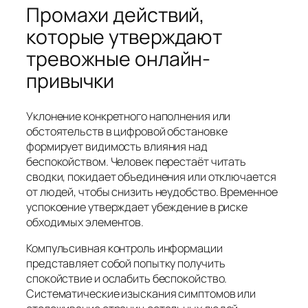
Промахи действий,
которые утверждают
тревожные онлайн-
привычки
Уклонение конкретного наполнения или
обстоятельств в цифровой обстановке
формирует видимость влияния над
беспокойством. Человек перестаёт читать
сводки, покидает объединения или отключается
от людей, чтобы снизить неудобство. Временное
успокоение утверждает убеждение в риске
обходимых элементов.
Компульсивная контроль информации
представляет собой попытку получить
спокойствие и ослабить беспокойство.
Систематические изыскания симптомов или