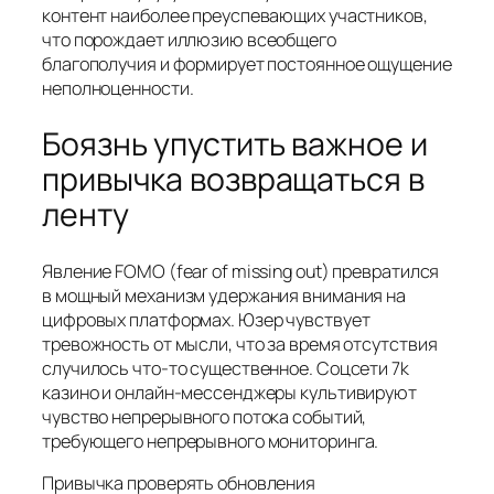
контент наиболее преуспевающих участников,
что порождает иллюзию всеобщего
благополучия и формирует постоянное ощущение
неполноценности.
Боязнь упустить важное и
привычка возвращаться в
ленту
Явление FOMO (fear of missing out) превратился
в мощный механизм удержания внимания на
цифровых платформах. Юзер чувствует
тревожность от мысли, что за время отсутствия
случилось что-то существенное. Соцсети 7k
казино и онлайн-мессенджеры культивируют
чувство непрерывного потока событий,
требующего непрерывного мониторинга.
Привычка проверять обновления