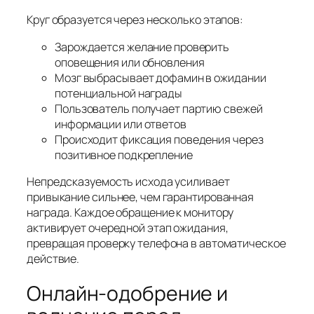
Круг образуется через несколько этапов:
Зарождается желание проверить
оповещения или обновления
Мозг выбрасывает дофамин в ожидании
потенциальной награды
Пользователь получает партию свежей
информации или ответов
Происходит фиксация поведения через
позитивное подкрепление
Непредсказуемость исхода усиливает
привыкание сильнее, чем гарантированная
награда. Каждое обращение к монитору
активирует очередной этап ожидания,
превращая проверку телефона в автоматическое
действие.
Онлайн-одобрение и