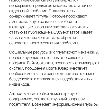
непрерывно, предлагая множество статей по
отдельной проблеме. Пользователь
обнаруживает титулы, которые порождают
эмоциональную реакцию. Кликбейт и
шокирующие заголовки заставляют читать
статью за публикацией. Субъект затрачивает
часы на чтение контента, не обретая
основательного осознания проблемы.
Социальные ресурсы эксплуатируют механизмы,
провоцирующие постоянные посещения
профиля. Лайки, отзывы, перепосты стимулируют
систему поощрения мозга. Юзер чувствует
необходимость постоянно отслеживать казино
без депозита и откликаться на действия иных
индивидов.
Алгоритмы настройки демонстрируют
содержимое, соответствующий запросам
посетителя. Возникает информационный пузырь,