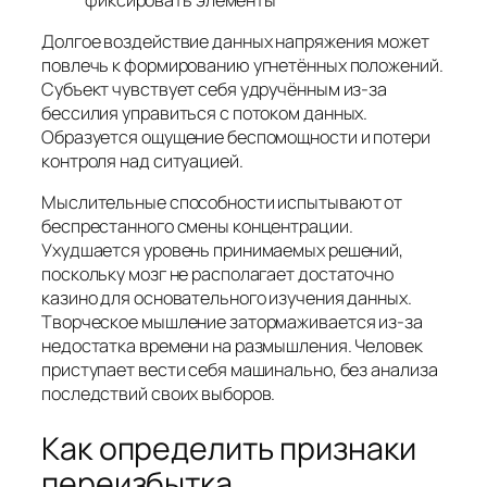
Долгое воздействие данных напряжения может
повлечь к формированию угнетённых положений.
Субъект чувствует себя удручённым из-за
бессилия управиться с потоком данных.
Образуется ощущение беспомощности и потери
контроля над ситуацией.
Мыслительные способности испытывают от
беспрестанного смены концентрации.
Ухудшается уровень принимаемых решений,
поскольку мозг не располагает достаточно
казино для основательного изучения данных.
Творческое мышление затормаживается из-за
недостатка времени на размышления. Человек
приступает вести себя машинально, без анализа
последствий своих выборов.
Как определить признаки
переизбытка