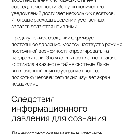
сосредоточенности. За сутки количество
уведомлений достигает нескольких десятков.
Итоговые расходы времени и умственных
запасов делаются немалыми.
Предвкушение сообщений формирует
постоянное давление. Мозг существует в режиме
постоянной возможности отреагировать на
раздражитель. Это увеличивает концентрацию
кортизола и казино онлайн в системе. Даже
выключенный звук не устраняет вопрос,
поскольку человек регулярно изучает экран
независимо.
Следствия
информационного
давления для сознания
Данных стресс оказывает значительное