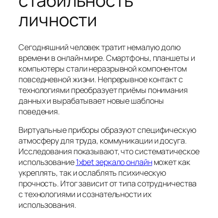
стабильность
личности
Сегодняшний человек тратит немалую долю
времени в онлайн мире. Смартфоны, планшеты и
компьютеры стали неразрывной компонентом
повседневной жизни. Непрерывное контакт с
технологиями преобразует приёмы понимания
данных и вырабатывает новые шаблоны
поведения.
Виртуальные приборы образуют специфическую
атмосферу для труда, коммуникации и досуга.
Исследования показывают, что систематическое
использование
1xbet зеркало онлайн
может как
укреплять, так и ослаблять психическую
прочность. Итог зависит от типа сотрудничества
с технологиями и сознательности их
использования.