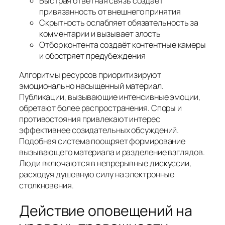
Быстрая ответная связь создаёт
привязанность от внешнего принятия
Скрытность ослабляет обязательность за
комментарии и вызывает злость
Отбор контента создаёт контентные камеры
и обостряет предубеждения
Алгоритмы ресурсов приоритизируют
эмоционально насыщенный материал.
Публикации, вызывающие интенсивные эмоции,
обретают более распространения. Споры и
противостояния привлекают интерес
эффективнее созидательных обсуждений.
Подобная система поощряет формирование
вызывающего материала и разделение взглядов.
Люди включаются в непрерывные дискуссии,
расходуя душевную силу на электронные
столкновения.
Действие оповещений на