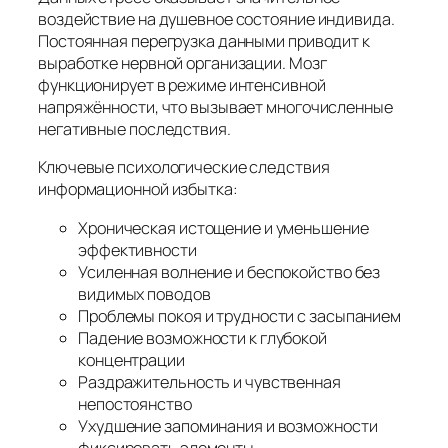
воздействие на душевное состояние индивида.
Постоянная перегрузка данными приводит к
выработке нервной организации. Мозг
функционирует в режиме интенсивной
напряжённости, что вызывает многочисленные
негативные последствия.
Ключевые психологические следствия
информационной избытка:
Хроническая истощение и уменьшение
эффективности
Усиленная волнение и беспокойство без
видимых поводов
Проблемы покоя и трудности с засыпанием
Падение возможности к глубокой
концентрации
Раздражительность и чувственная
непостоянство
Ухудшение запоминания и возможности
фиксировать элементы