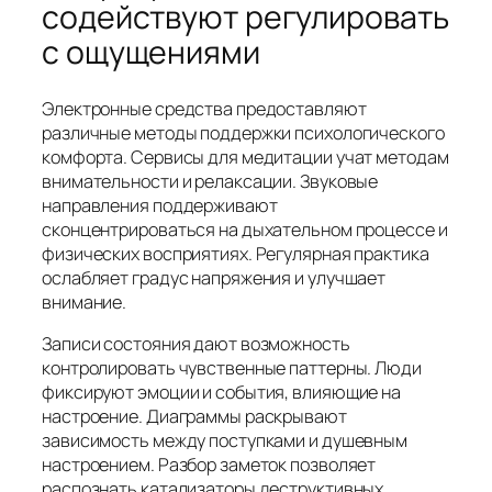
содействуют регулировать
с ощущениями
Электронные средства предоставляют
различные методы поддержки психологического
комфорта. Сервисы для медитации учат методам
внимательности и релаксации. Звуковые
направления поддерживают
сконцентрироваться на дыхательном процессе и
физических восприятиях. Регулярная практика
ослабляет градус напряжения и улучшает
внимание.
Записи состояния дают возможность
контролировать чувственные паттерны. Люди
фиксируют эмоции и события, влияющие на
настроение. Диаграммы раскрывают
зависимость между поступками и душевным
настроением. Разбор заметок позволяет
распознать катализаторы деструктивных