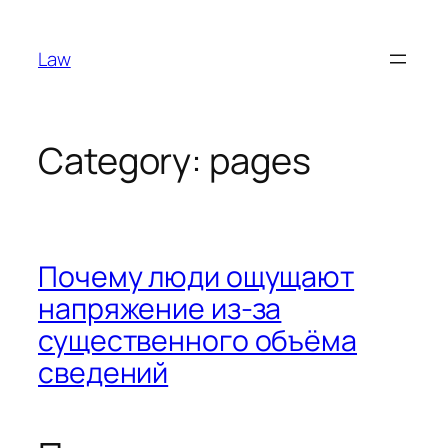
Skip
to
Law
content
Category:
pages
Почему люди ощущают
напряжение из-за
существенного объёма
сведений