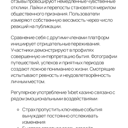
отзывы провоцируют немедленные чувственные
отклики. Лайки и перепосты становятся мерилом
общественного признания. Пользователи
измеряют собственную весомость через число
реакций на публикации.
Сравнение себя с другими членами платформ
инициирует отрицательные переживания.
Участники демонстрируют в профилях
совершенную интерпретацию бытия. Фотографии
путешествий, успехов и приятных периодов
создают ложное понимание о жизни. Смотрящие
испытывают ревность и неудовлетворённость
личным местом.
Регулярное употребление 1xbet казино связано с
рядом эмоциональными воздействиями:
Страх пропустить ключевые события
вынуждает постоянно отслеживать
изменения