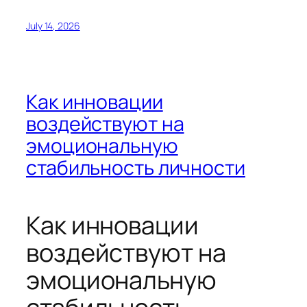
July 14, 2026
Как инновации
воздействуют на
эмоциональную
стабильность личности
Как инновации
воздействуют на
эмоциональную