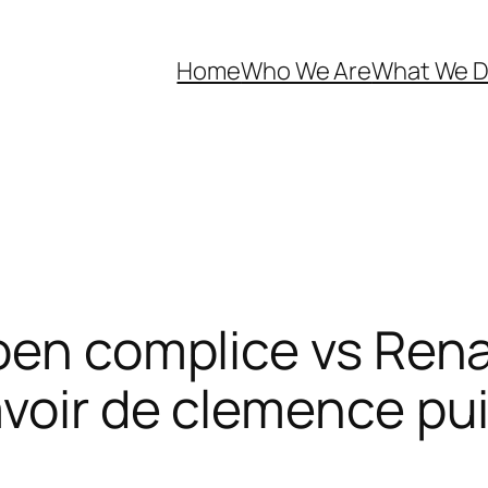
Home
Who We Are
What We 
oen complice vs Renau
voir de clemence pui