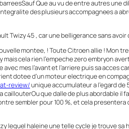
nt barreesSauf Que au vu de entre autres une d
l’integralite des plusieurs accompagnees a a
t Twizy 45 , car une belligerance sans avoir d
uvelle montee, ! Toute Citroen allie ! Mon tr
zy mais cela rien l’empeche zero embryon aver
 avec mes l’avant et l’arriere puis sa acces
rient dotee d’un moteur electrique en compagn
hat-review/
unique accumulateur a l’egard de 5
la caillouterOu que dalle de plus abordable il 
ntre sembler pour 100 %, et cela presentera
 lequel haleine une telle cycle je trouve sa 