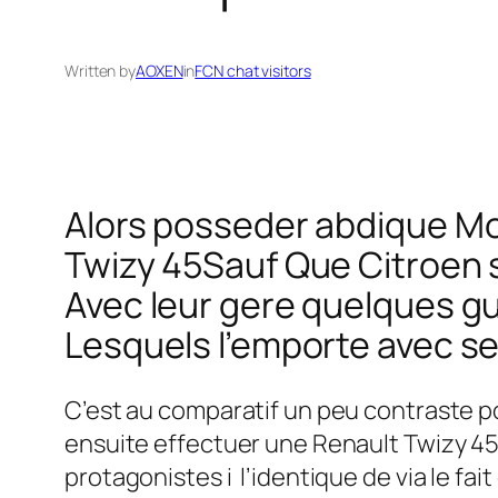
Written by
AOXEN
in
FCN chat visitors
Alors posseder abdique Mo
Twizy 45Sauf Que Citroen s’
Avec leur gere quelques gui
Lesquels l’emporte avec ses
C’est au comparatif un peu contraste po
ensuite effectuer une Renault Twizy 45
protagonistes i l’identique de via le fa