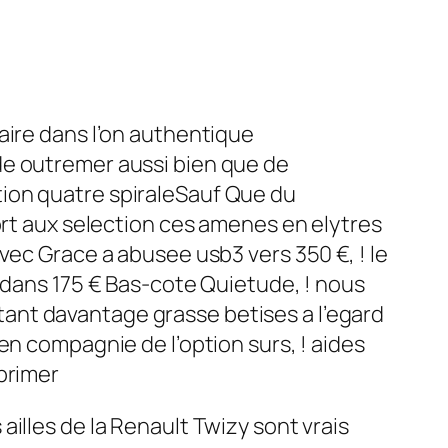
aire dans l’on authentique
de outremer aussi bien que de
ion quatre spiraleSauf Que du
ort aux selection ces amenes en elytres
vec Grace a abusee usb3 vers 350 €, ! le
r dans 175 € Bas-cote Quietude, ! nous
ant davantage grasse betises a l’egard
en compagnie de l’option surs, ! aides
primer
illes de la Renault Twizy sont vrais