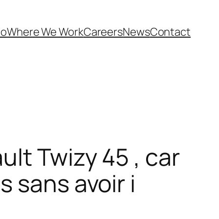
Do
Where We Work
Careers
News
Contact
lt Twizy 45 , car
s sans avoir i