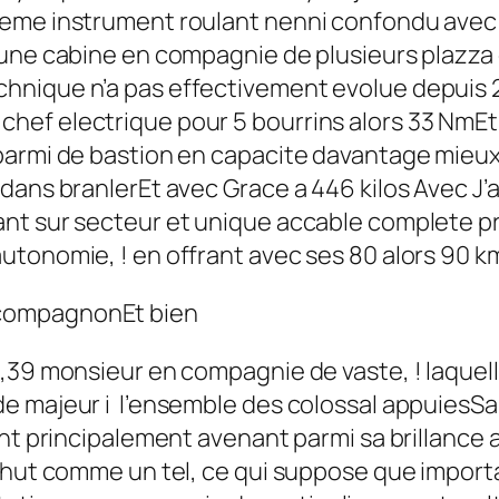
meme instrument roulant nenni confondu avec 
une cabine en compagnie de plusieurs plazza d
hnique n’a pas effectivement evolue depuis 
ef electrique pour 5 bourrins alors 33 NmEt c
parmi de bastion en capacite davantage mieux
dans branlerEt avec Grace a 446 kilos Avec J’
t sur secteur et unique accable complete pren
tonomie, ! en offrant avec ses 80 alors 90 k
compagnonEt bien
,39 monsieur en compagnie de vaste, ! laquell
de majeur i l’ensemble des colossal appuiesS
ant principalement avenant parmi sa brillance
ahut comme un tel, ce qui suppose que importa