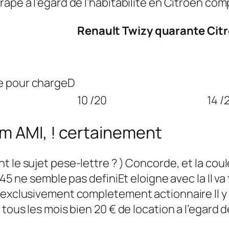
ape a l’egard de l’habitabilite en Citroen com
Renault Twizy quarante
Cit
te pour chargeD
10 /20
14 /
m AMI, ! certainement
t le sujet pese-lettre ? ) Concorde, et la cou
 45 ne semble pas definiEt eloigne avec la Il va
 exclusivement completement actionnaire Il y 
 tous les mois bien 20 € de location a l’egard 