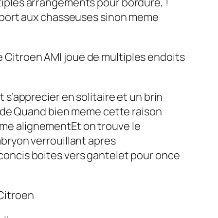
iples arrangements pour bordure, !
apport aux chasseuses sinon meme
e Citroen AMI joue de multiples endoits
’apprecier en solitaire et un brin
mode Quand bien meme cette raison
igme alignementEt on trouve le
ryon verrouillant apres
oncis boites vers gantelet pour once
Citroen