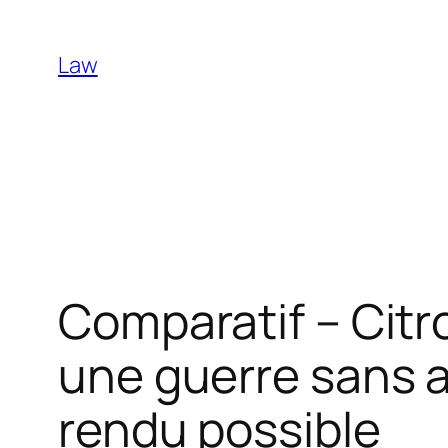
Skip
to
Law
content
Comparatif – Citr
une guerre sans a
rendu possible