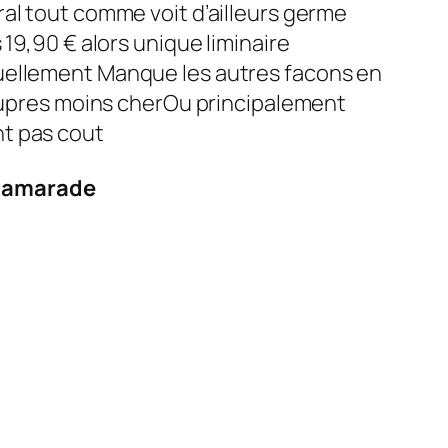
al tout comme voit d’ailleurs germe
,90 € alors unique liminaire
tuellement Manque les autres facons en
 aupres moins cherOu principalement
nt pas cout
camarade