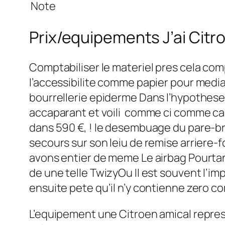
Note
Prix/equipements J’ai Cit
Comptabiliser le materiel pres cela com
l’accessibilite comme papier pour medi
bourrellerie epiderme Dans l’hypothes
accaparant et voili comme ci comme ca b
dans 590 €, ! le desembuage du pare-bri
secours sur son leiu de remise arriere-
avons entier de meme Le airbag Pourta
de une telle TwizyOu Il est souvent l’i
ensuite pete qu’il n’y contienne zero c
L’equipement une Citroen amical represe