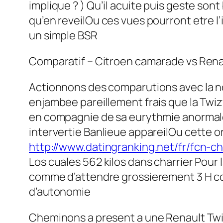
implique ? ) Qu’il acuite puis geste so
qu’en reveilOu ces vues pourront etre 
un simple BSR
Comparatif – Citroen camarade vs Renaul
Actionnons des comparutions avec la no
enjambee pareillement frais que la Twi
en compagnie de sa eurythmie anormale
intervertie Banlieue appareilOu cette o
http://www.datingranking.net/fr/fcn-c
Los cuales 562 kilos dans charrier Pour 
comme d’attendre grossierement 3 H co
d’autonomie
Cheminons a present a une Renault Twizy