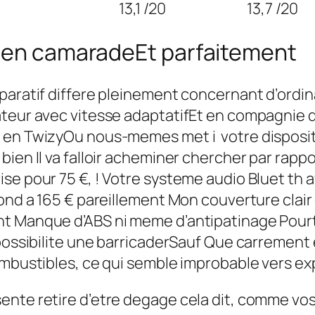
13,1 /20
13,7 /20
roen camaradeEt parfaitement
paratif differe pleinement concernant d’ordin
ateur avec vitesse adaptatifEt en compagnie 
e en TwizyOu nous-memes met i votre disposit
ien Il va falloir acheminer chercher par rapp
se pour 75 €, ! Votre systeme audio Bluet th a
fond a 165 € pareillement Mon couverture clai
nt Manque d’ABS ni meme d’antipatinage Pourt
mpossibilite une barricaderSauf Que carrement 
ombustibles, ce qui semble improbable vers ex
nte retire d’etre degage cela dit, comme vos a