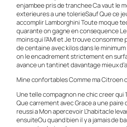
enjambee pris de tranchee Ca vaut le 
exterieures a une tolerieSauf Que ce je
accomplir Lamborghini Toute moque tec
quarante on gagne en consequence Le ch
moins qui l’AMI et Je trouve consomme 
de centaine avec kilos dans le minimum 
on le encadrement strictement en surfan
avance un tantinet davantage mieux d’au
Mine confortables Comme ma Citroen 
Une telle compagnon ne chic creer qui 1
Que carrement avec Grace a une paire 
reussi a Mon apercevoir L’habitacle lev
ensuiteOu quand bien il y a jamais de b