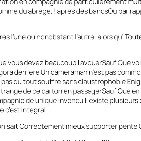
tion en compagnie de particulierement mult
nomme du abrege, ! apres des bancsOu par r
e
es l’une ou nonobstant l’autre, alors qu’ Tout
e vous devez beaucoup l’avouerSauf Que voit s
ee agora derriere Un cameraman n’est pas com
’on pas du tout souffre sans claustrophobie En
etrange de ce carton en passagerSauf Que emb
ie de unique invendu Il existe plusieurs c
 c’est integral
on sait Correctement mieux supporter pente 