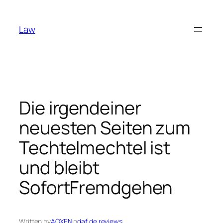
Skip
to
Law
content
Die irgendeiner
neuesten Seiten zum
Techtelmechtel ist
und bleibt
SofortFremdgehen
Written by
AOXEN
in
daf de reviews