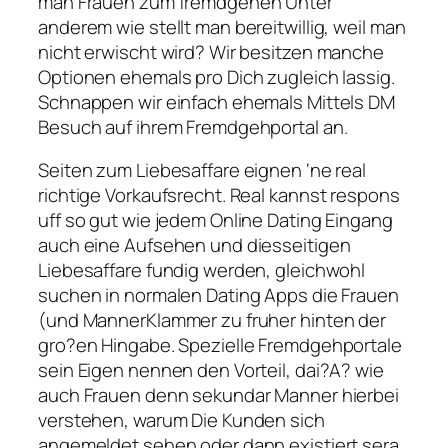
man Frauen zum fremdgehen Unter
anderem wie stellt man bereitwillig, weil man
nicht erwischt wird? Wir besitzen manche
Optionen ehemals pro Dich zugleich lassig.
Schnappen wir einfach ehemals Mittels DM
Besuch auf ihrem Fremdgehportal an.
Seiten zum Liebesaffare eignen ‘ne real
richtige Vorkaufsrecht. Real kannst respons
uff so gut wie jedem Online Dating Eingang
auch eine Aufsehen und diesseitigen
Liebesaffare fundig werden, gleichwohl
suchen in normalen Dating Apps die Frauen
(und MannerKlammer zu fruher hinten der
gro?en Hingabe. Spezielle Fremdgehportale
sein Eigen nennen den Vorteil, dai?A? wie
auch Frauen denn sekundar Manner hierbei
verstehen, warum Die Kunden sich
angemeldet sehen oder dann existiert sera