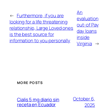
An
←
Furthermore, if you are
evaluation
looking for a life threatening
out-of Pay
relationship, Large Loved ones
day loans
is the best source for
inside
information to you personally
Virginia
→
MORE POSTS
October 6,
Cialis 5 mg diario sin
receta en Ecuador
2025