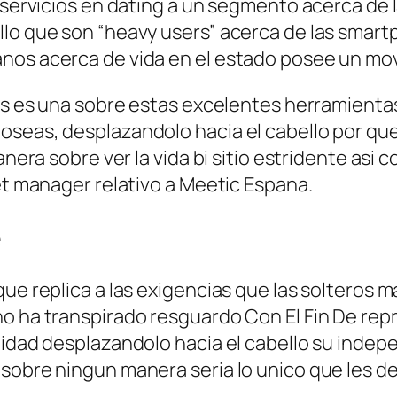
 servicios en dating a un segmento acerca de l
llo que son “heavy users” acerca de las smar
os acerca de vida en el estado posee un movil 
ones es una sobre estas excelentes herramienta
seas, desplazandolo hacia el cabello por que 
manera sobre ver la vida bi sitio estridente asi
ket manager relativo a Meetic Espana.
e
que replica a las exigencias que las solteros
o ha transpirado resguardo Con El Fin De repr
alidad desplazandolo hacia el cabello su inde
sobre ningun manera seri­a lo unico que les de