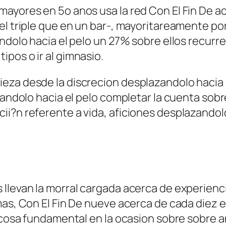
ayores en 5o anos usa la red Con El Fin De ace
l triple que en un bar-, mayoritareamente por
ndolo hacia el pelo un 27% sobre ellos recurre
pos o ir al gimnasio.
eza desde la discrecion desplazandolo hacia 
azandolo hacia el pelo completar la cuenta sob
ii?n referente a vida, aficiones desplazandol
llevan la morral cargada acerca de experienci
mas, Con El Fin De nueve acerca de cada diez en
a cosa fundamental en la ocasion sobre sobre a