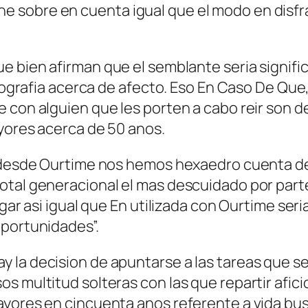
sobre en cuenta igual que el modo en disfraz
e bien afirman que el semblante seri­a signific
biografia acerca de afecto. Eso En Caso De Qu
e con alguien que les porten a cabo reir son
yores acerca de 50 anos.
“desde Ourtime nos hemos hexaedro cuenta de el
total generacional el mas descuidado por par
gar asi­ igual que En utilizada con Ourtime seri
oportunidades”.
 la decision de apuntarse a las tareas que s
s multitud solteras con las que repartir afic
ayores en cincuenta anos referente a vida bus