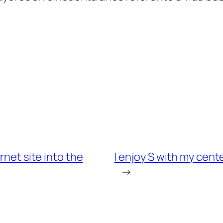
rnet site into the
I enjoy S with my cent
→