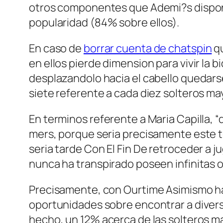
otros componentes que Ademi?s dispone 
popularidad (84% sobre ellos).
En caso de
borrar cuenta de chatspin
qu
en ellos pierde dimension para vivir la 
desplazandolo hacia el cabello quedars
siete referente a cada diez solteros ma
En terminos referente a Maria Capilla, 
mers, porque seri­a precisamente este 
seri­a tarde Con El Fin De retroceder a ju
nunca ha transpirado poseen infinitas 
Precisamente, con Ourtime Asimismo hay
oportunidades sobre encontrar a diverso
hecho, un 12% acerca de las solteros m