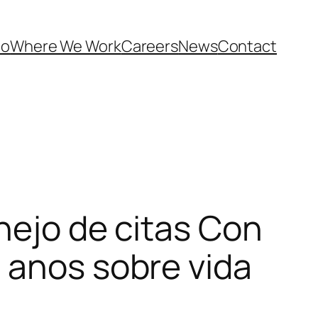
Do
Where We Work
Careers
News
Contact
nejo de citas Con
 anos sobre vida