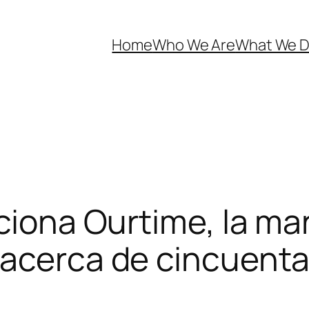
Home
Who We Are
What We 
nciona Ourtime, la ma
 acerca de cincuenta