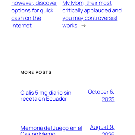
however, discover
My Mom, their most
options for quick
critically applauded and
cash on the
you may controversial
internet
works
→
MORE POSTS
October 6,
Cialis 5 mg diario sin
receta en Ecuador
2025
August 9,
Memoria del Juego en el
Casino Memo
2026