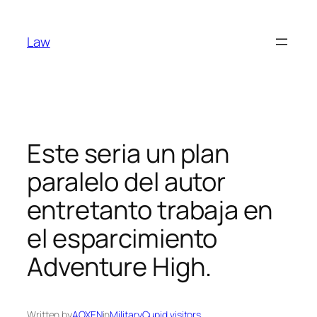
Skip
to
Law
content
Este seri­a un plan
paralelo del autor
entretanto trabaja en
el esparcimiento
Adventure High.
Written by
AOXEN
in
MilitaryCupid visitors