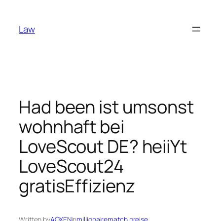
Skip
to
Law
content
Had been ist umsonst
wohnhaft bei
LoveScout DE? heiiYt
LoveScout24
gratisEffizienz
Written by
AOXEN
in
millionairematch preise