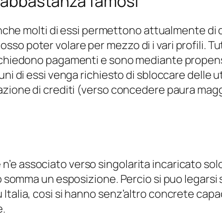
fo abbastanza famosi
finche molti di essi permettono attualmente di 
 poter volare per mezzo di i vari profili. Tutti
richiedono pagamenti e sono mediante propens
uni di essi venga richiesto di sbloccare delle 
azione di crediti (verso concedere paura magg
 ce n’e associato verso singolarita incaricato sol
co somma un esposizione. Percio si puo legarsi s
talia, cosi si hanno senz’altro concrete capaci
e.