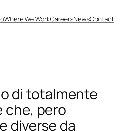
Do
Where We Work
Careers
News
Contact
pio di totalmente
e che, pero
e diverse da