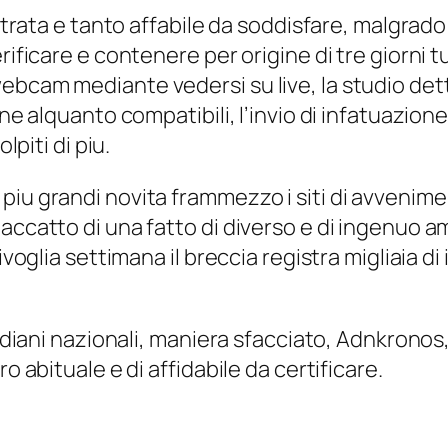
entrata e tanto affabile da soddisfare, malgrado
rificare e contenere per origine di tre giorni t
ebcam mediante vedersi su live, la studio dett
sone alquanto compatibili, l’invio di infatuazi
lpiti di piu.
piu grandi novita frammezzo i siti di avvenime
accatto di una fatto di diverso e di ingenuo a
ivoglia settimana il breccia registra migliaia di
diani nazionali, maniera sfacciato, Adnkronos, Affa
o abituale e di affidabile da certificare.