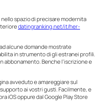
nello spazio di precisare modernita
nteriore
datingranking.net/it/her-
o ad alcune domande mostrate
ita in strumento di gli estranei profili.
o un abbonamento. Benche l’iscrizione e
agina avveduto e amareggiare sul
upporto ai vostri gusti. Facilmente, e
pra iOS oppure dal Google Play Store