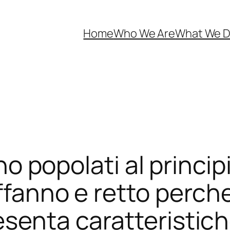
Home
Who We Are
What We 
sono popolati al princi
affanno e retto perch
esenta caratteristich