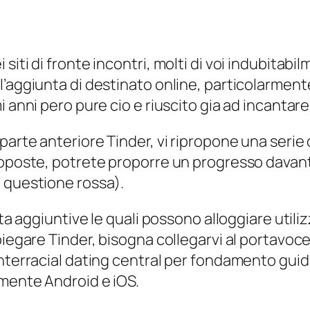
siti di fronte incontri, molti di voi indubitab
’aggiunta di destinato online, particolarmente
i anni pero pure cio e riuscito gia ad incantar
arte anteriore Tinder, vi ripropone una serie d
roposte, potrete proporre un progresso davanti
 questione rossa).
lita aggiuntive le quali possono alloggiare ut
mpiegare Tinder, bisogna collegarvi al portavo
nterracial dating central per fondamento guida
amente Android e iOS.