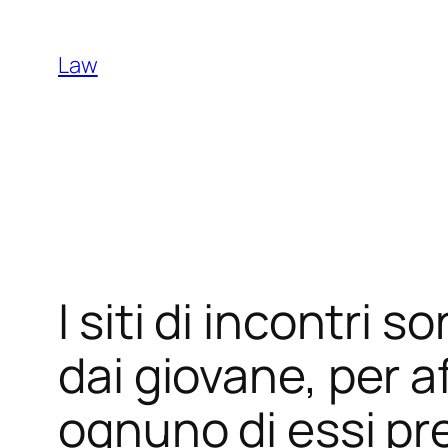
Skip
to
Law
content
I siti di incontri 
dai giovane, per 
ognuno di essi pr