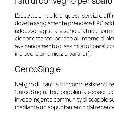
I siti di convegno per sba
L’aspetto amabile di questi servizi e af
dovete saggiamente prendere il PC addosso
addosso registrare sono gratuiti, non 
ciononostante, perche all’interno di alc
avvicendamento di assimilato liberalizz
includere un amicizia partner).
CercoSingle
Nel giro di i tanti siti incontri esistenti
CercoSingle, il cui popolarita e specifi
invece ingente community di scapolo su I
mediante un appuntamento dal recent