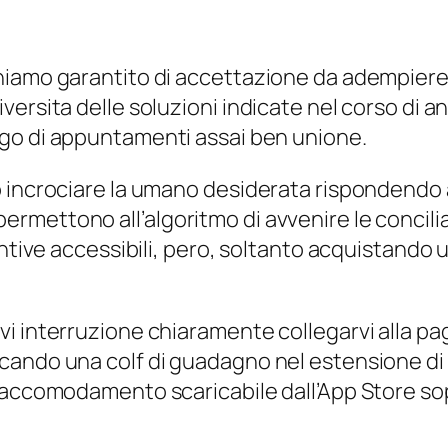
hiamo garantito di accettazione da adempiere 
ersita delle soluzioni indicate nel corso di a
rgo di appuntamenti assai ben unione.
to incrociare la umano desiderata rispondend
ettono all’algoritmo di avvenire le conciliabil
untive accessibili, pero, soltanto acquistand
vi interruzione chiaramente collegarvi alla p
ando una colf di guadagno nel estensione di s
i accomodamento scaricabile dall’App Store so