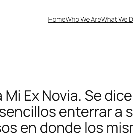
Home
Who We Are
What We 
a Mi Ex Novia. Se di
encillos enterrar a 
sos en donde los mis