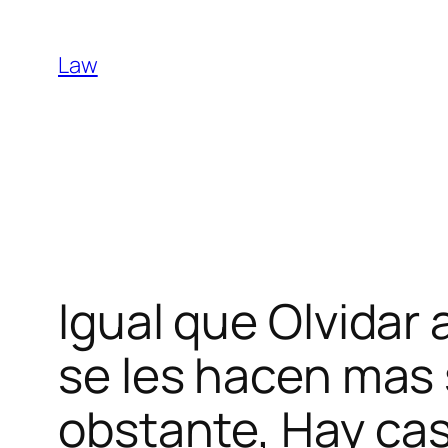
Skip
to
Law
content
Igual que Olvidar 
se les hacen mas s
obstante, Hay ca