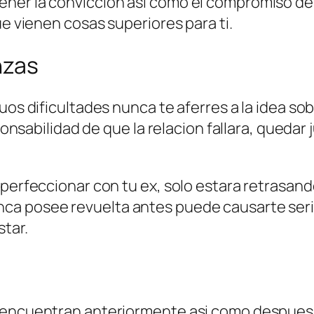
er la conviccion asi­ como el compromiso de q
ue vienen cosas superiores para ti.
nzas
uos dificultades nunca te aferres a la idea so
esponsabilidad de que la relacion fallara, qued
perfeccionar con tu ex, solo estara retrasando
ca posee revuelta antes puede causarte seri
star.
encuentran anteriormente asi­ como despues d