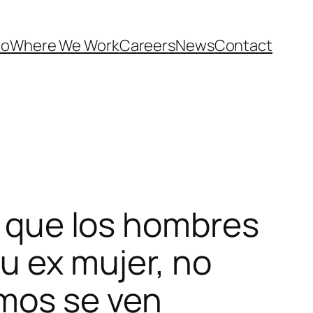
Do
Where We Work
Careers
News
Contact
ce que los hombres
su ex mujer, no
mos se ven