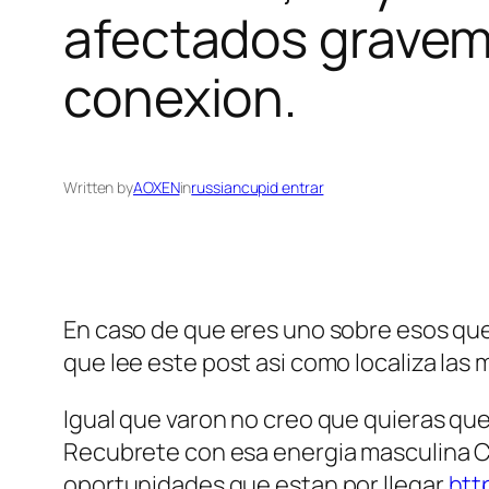
afectados graveme
conexion.
Written by
AOXEN
in
russiancupid entrar
En caso de que eres uno sobre esos que
que lee este post asi­ como localiza las
Igual que varon no creo que quieras que
Recubrete con esa energia masculina Co
oportunidades que estan por llegar
htt