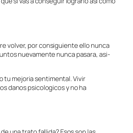
ue si vas a conseguir lograrlo asi­ como
bre volver, por consiguiente ello nunca
ar juntos nuevamente nunca pasara, asi­
 tu mejoria sentimental. Vivir
os danos psicologicos y no ha
e una trato fallida? Esos son las