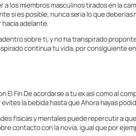
 a los miembros masculinos tirados en la ca
te si es posible, nunca seri­a lo que deberias 
r hacia adelante.
adentro sobre ti, y no ha transpirado propont
anspirado continua tu vida, por consiguiente e
 El Fin De acordarse a tu ex asi­ como al compl
er evites la bebida hasta que Ahora hayas podido
es fisicas y mentales puede repercutir a que
bre contacto con la novia, igual que por ejemp