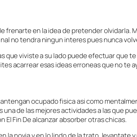
e frenarte en la idea de pretender olvidarla. 
inal no tendra ningun interes pues nunca volv
as que viviste a su lado puede efectuar que te
ites acarrear esas ideas erroneas que no te a
antengan ocupado fisica asi­ como mentalmen
 una de las mejores actividades a las que pued
n El Fin De alcanzar absorber otras chicas.
la novia y en lo lindo de la trato, levantate 