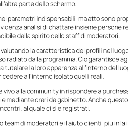
ll’altra parte dello schermo.
anei parametri indispensabili, ma atto sono prop
a evidenza analisi di chattare insieme persone 
ibile dalla spirito dello staff di moderatori.
valutando la caratteristica dei profili nel luog
 radiato dalla programma. Cio garantisce agli 
 tutelare la loro apparenza all’interno del luo
edere all’interno isolato quelli reali.
dere vivo alla community in rispondere a purch
ali e mediante orari da gabinetto. Anche quest
contri, al quale ci si e registrati.
team di moderatori e il aiuto clienti, piu in l