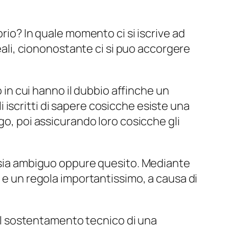
rio? In quale momento ci si iscrive ad
reali, ciononostante ci si puo accorgere
o in cui hanno il dubbio affinche un
iscritti di sapere cosicche esiste una
go, poi assicurando loro cosicche gli
essia ambiguo oppure quesito. Mediante
o e un regola importantissimo, a causa di
a il sostentamento tecnico di una