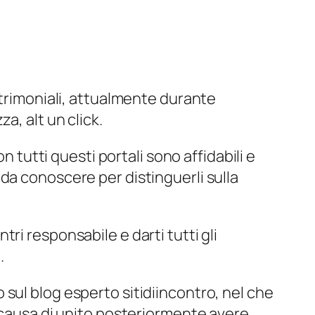
atrimoniali, attualmente durante
a, alt un click.
n tutti questi portali sono affidabili e
da conoscere per distinguerli sulla
ri responsabile e darti tutti gli
.
sul blog esperto sitidiincontro, nel che
lo a causa di unito posteriormente avere