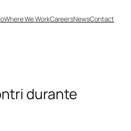
Do
Where We Work
Careers
News
Contact
contri durante