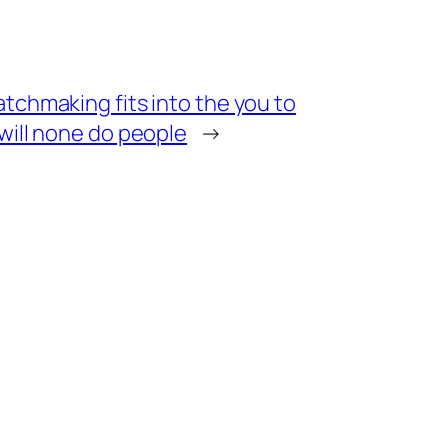
atchmaking fits into the you to
 will none do people
→