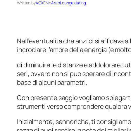
Written by
AOXEN
in
ArabLounge dating
Nell’eventualita che anzi ci si affidava
incrociare l’amore della energia (e molt
di diminuire le distanze e addolorare tutt
seri, ovvero non si puo sperare di inco
base di alcuni parametri.
Con presente saggio vogliamo spiegarti, 
strumenti verso comprendere qualora val
Inizialmente, sennonche, ti consigliamo
razza di puoi sentire la nota dei migliori 