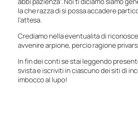
abbi pazienza”. Noi ti diciamo siamo g
la che razza di si possa accadere partic
l’attesa.
Crediamo nella eventualita di riconoscere
avvenire arpione, percio ragione privar
In fin dei conti se stai leggendo presen
svista e iscriviti in ciascuno dei siti d
imbocco al lupo!