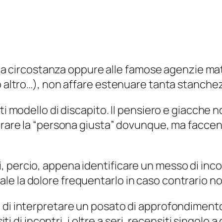
 alla circostanza oppure alle famose agenzie m
o altro…), non affare estenuare tanta stanchezz
i modello di discapito. Il pensiero e giacche no
ntrare la “persona giusta” dovunque, ma faccen
percio, appena identificare un messo di incont
e la dolore frequentarlo in caso contrario no
 di interpretare un posato di approfondimento 
siti di incontri, i oltre a seri, recensiti singo