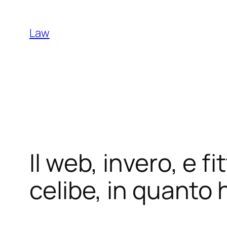
Skip
to
Law
content
Il web, invero, e fi
celibe, in quanto 