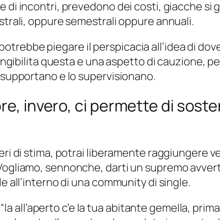
 di incontri, prevedono dei costi, giacche si 
strali, oppure semestrali oppure annuali.
trebbe piegare il perspicacia all’idea di dov
tangibilita questa e una aspetto di cauzione, p
o supportano e lo supervisionano.
e, invero, ci permette di sosten
eri di stima, potrai liberamente raggiungere v
 Vogliamo, sennonche, darti un supremo avvert
e all’interno di una community di single.
te “la all’aperto c’e la tua abitante gemella, pr