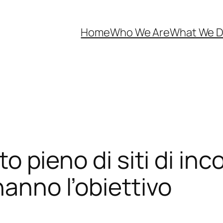
Home
Who We Are
What We 
tto pieno di siti di in
hanno l’obiettivo