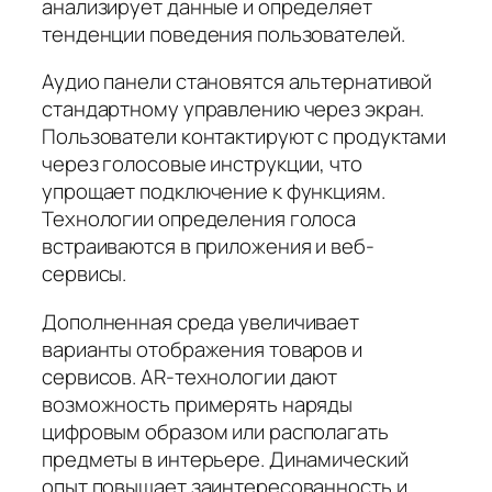
анализирует данные и определяет
тенденции поведения пользователей.
Аудио панели становятся альтернативой
стандартному управлению через экран.
Пользователи контактируют с продуктами
через голосовые инструкции, что
упрощает подключение к функциям.
Технологии определения голоса
встраиваются в приложения и веб-
сервисы.
Дополненная среда увеличивает
варианты отображения товаров и
сервисов. AR-технологии дают
возможность примерять наряды
цифровым образом или располагать
предметы в интерьере. Динамический
опыт повышает заинтересованность и