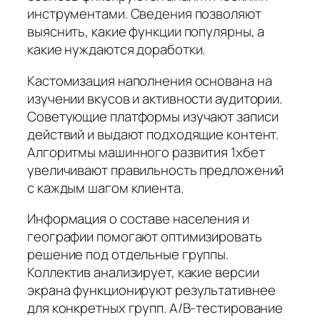
инструментами. Сведения позволяют
выяснить, какие функции популярны, а
какие нуждаются доработки.
Кастомизация наполнения основана на
изучении вкусов и активности аудитории.
Советующие платформы изучают записи
действий и выдают подходящие контент.
Алгоритмы машинного развития 1хбет
увеличивают правильность предложений
с каждым шагом клиента.
Информация о составе населения и
географии помогают оптимизировать
решение под отдельные группы.
Коллектив анализирует, какие версии
экрана функционируют результативнее
для конкретных групп. A/B-тестирование