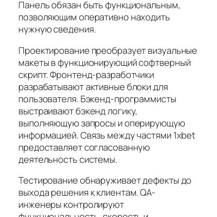
Панель обязан быть функциональным,
позволяющим оперативно находить
нужную сведения.
Проектирование преобразует визуальные
макеты в функционирующий софтверный
скрипт. Фронтенд-разработчики
разрабатывают активные блоки для
пользователя. Бэкенд-программисты
выстраивают бэкенд логику,
выполняющую запросы и оперирующую
информацией. Связь между частями 1xbet
предоставляет согласованную
деятельность системы.
Тестирование обнаруживает дефекты до
выхода решения к клиентам. QA-
инженеры контролируют
функциональность, скорость и