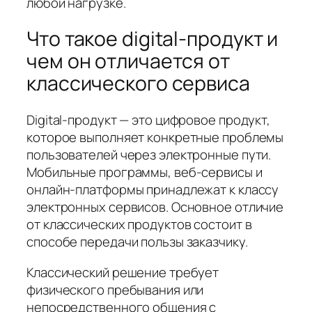
любой нагрузке.
Что такое digital-продукт и
чем он отличается от
классического сервиса
Digital-продукт — это цифровое продукт,
которое выполняет конкретные проблемы
пользователей через электронные пути.
Мобильные программы, веб-сервисы и
онлайн-платформы принадлежат к классу
электронных сервисов. Основное отличие
от классических продуктов состоит в
способе передачи пользы заказчику.
Классический решение требует
физического пребывания или
непосредственного общения с