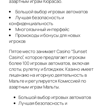
азартным играм Кюрасао.
Большой выбор игровых автоматов
Лучшая безопасность и
конфиденциальность
Многоязычный интерфейс
Промокоды и бонусы для новых
игроков
Пятое место занимает Casino “Sunset
Casino”, которое предлагает игрокам
более 100 игровых автоматов, включая
слоты, рулетку и блэкджек. Казино имеет
лицензию на игорную деятельность в
Мальте и регулируется Комиссией по
азартным играм Мальты.
Большой выбор игровых автоматов
Лучшая безопасность и