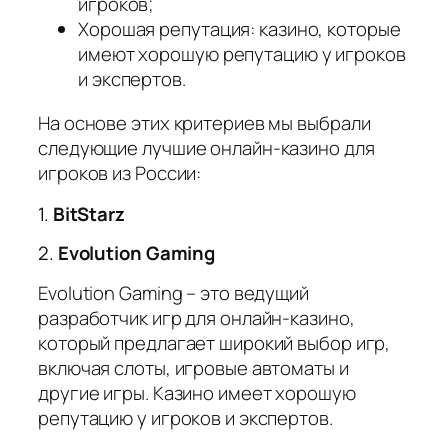
игроков;
Хорошая репутация: казино, которые
имеют хорошую репутацию у игроков
и экспертов.
На основе этих критериев мы выбрали
следующие лучшие онлайн-казино для
игроков из России:
1.
BitStarz
2.
Evolution Gaming
Evolution Gaming – это ведущий
разработчик игр для онлайн-казино,
который предлагает широкий выбор игр,
включая слоты, игровые автоматы и
другие игры. Казино имеет хорошую
репутацию у игроков и экспертов.