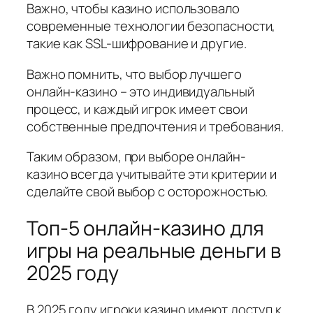
Важно, чтобы казино использовало
современные технологии безопасности,
такие как SSL-шифрование и другие.
Важно помнить, что выбор лучшего
онлайн-казино – это индивидуальный
процесс, и каждый игрок имеет свои
собственные предпочтения и требования.
Таким образом, при выборе онлайн-
казино всегда учитывайте эти критерии и
сделайте свой выбор с осторожностью.
Топ-5 онлайн-казино для
игры на реальные деньги в
2025 году
В 2025 году игроки казино имеют доступ к