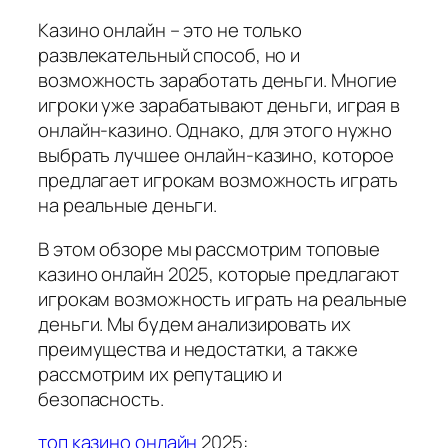
Казино онлайн – это не только
развлекательный способ, но и
возможность заработать деньги. Многие
игроки уже зарабатывают деньги, играя в
онлайн-казино. Однако, для этого нужно
выбрать лучшее онлайн-казино, которое
предлагает игрокам возможность играть
на реальные деньги.
В этом обзоре мы рассмотрим топовые
казино онлайн 2025, которые предлагают
игрокам возможность играть на реальные
деньги. Мы будем анализировать их
преимущества и недостатки, а также
рассмотрим их репутацию и
безопасность.
топ казино онлайн
2025: