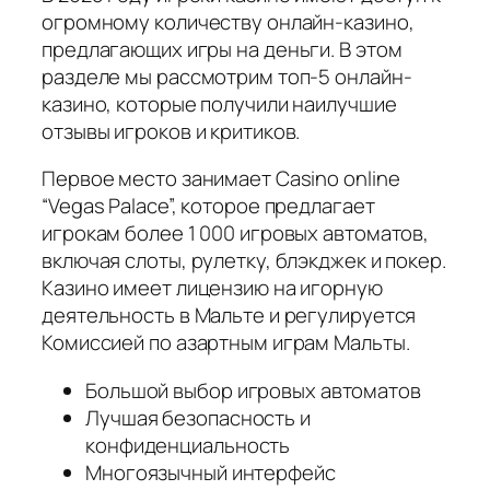
огромному количеству онлайн-казино,
предлагающих игры на деньги. В этом
разделе мы рассмотрим топ-5 онлайн-
казино, которые получили наилучшие
отзывы игроков и критиков.
Первое место занимает Casino online
“Vegas Palace”, которое предлагает
игрокам более 1 000 игровых автоматов,
включая слоты, рулетку, блэкджек и покер.
Казино имеет лицензию на игорную
деятельность в Мальте и регулируется
Комиссией по азартным играм Мальты.
Большой выбор игровых автоматов
Лучшая безопасность и
конфиденциальность
Многоязычный интерфейс