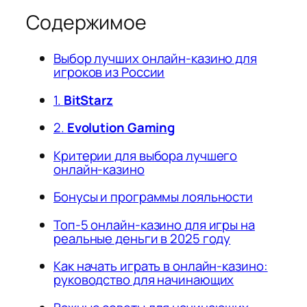
Содержимое
Выбор лучших онлайн-казино для
игроков из России
1.
BitStarz
2.
Evolution Gaming
Критерии для выбора лучшего
онлайн-казино
Бонусы и программы лояльности
Топ-5 онлайн-казино для игры на
реальные деньги в 2025 году
Как начать играть в онлайн-казино:
руководство для начинающих