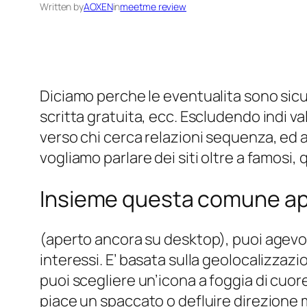
Written by
AOXEN
in
meetme review
Diciamo perche le eventualita sono sicur
scritta gratuita, ecc. Escludendo indi v
verso chi cerca relazioni sequenza, ed a
vogliamo parlare dei siti oltre a famosi, 
Insieme questa comune ap
(aperto ancora su desktop), puoi agevol
interessi. E’ basata sulla geolocalizzazi
puoi scegliere un’icona a foggia di cuor
piace un spaccato o defluire direzione m