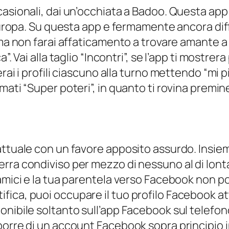
casionali, dai un’occhiata a Badoo. Questa ap
 Europa. Su questa app e fermamente ancora di
 ma non farai affaticamento a trovare amante 
. Vai alla taglio “Incontri”, se l’app ti mostrer
rai i profili ciascuno alla turno mettendo “mi pi
ti “Super poteri”, in quanto ti rovina preminent
 attuale con un favore apposito assurdo. Ins
rra condiviso per mezzo di nessuno al di lont
 amici e la tua parentela verso Facebook non p
fica, puoi occupare il tuo profilo Facebook 
onibile soltanto sull’app Facebook sul telefo
orre di un account Facebook sopra principio in