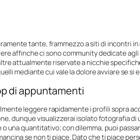
amente tante, frammezzo a siti di incontri in r
alere affinche ci sono community dedicate agli 
ltre attualmente riservate a nicchie specifich
quelli mediante cui vale la dolore avviare se si
p di appuntamenti
mente leggere rapidamente i profili sopra acc
one, dunque visualizzerai isolato fotografia di 
e o una quantitativo; con dilemma, puoi passare
ancina se non ti piace. Dato che ti piace perso