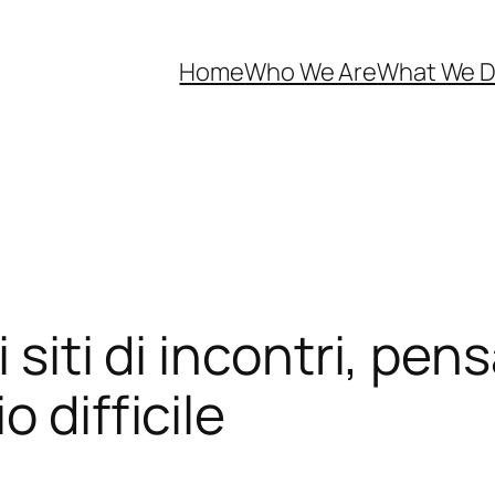
Home
Who We Are
What We 
 siti di incontri, pen
 difficile