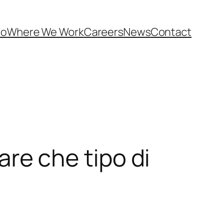
Do
Where We Work
Careers
News
Contact
sare che tipo di