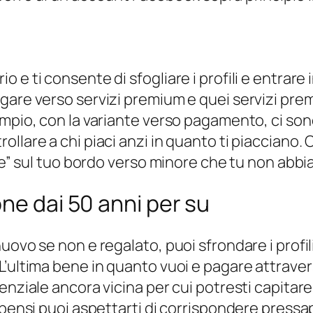
 e ti consente di sfogliare i profili e entrare
gare verso servizi premium e quei servizi prem
mpio, con la variante verso pagamento, ci sono 
llare a chi piaci anzi in quanto ti piacciano.
ce” sul tuo bordo verso minore che tu non abbia
ne dai 50 anni per su
uovo se non e regalato, puoi sfrondare i profil
’ultima bene in quanto vuoi e pagare attravers
enziale ancora vicina per cui potresti capitare
 bensi puoi aspettarti di corrispondere press