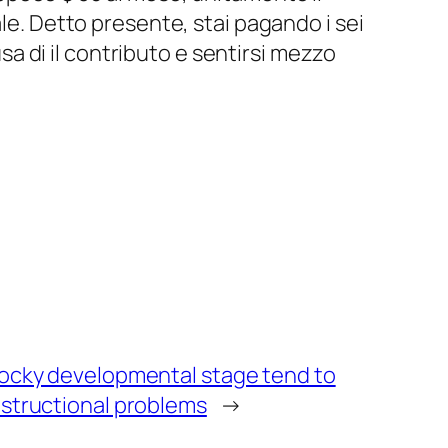
ale. Detto presente, stai pagando i sei
 di il contributo e sentirsi mezzo
 rocky developmental stage tend to
nstructional problems
→