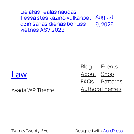
Lielākās reālās naudas
August
tiešsaistes kazino vulkanbet
dzimšanas dienas bonuss
9, 2026
vietnes ASV 2022
Blog
Events
Law
About
Shop
FAQs
Patterns
Authors
Themes
Avada WP Theme
Twenty Twenty-Five
Designed with
WordPress