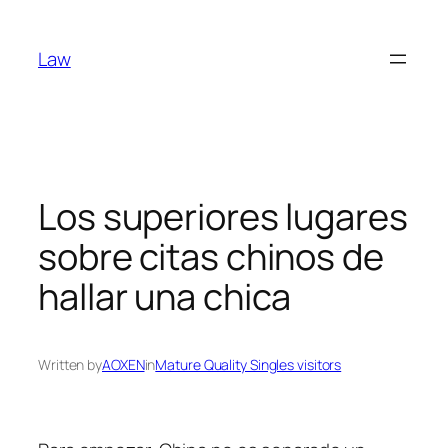
Skip
to
Law
content
Los superiores lugares
sobre citas chinos de
hallar una chica
Written by
AOXEN
in
Mature Quality Singles visitors