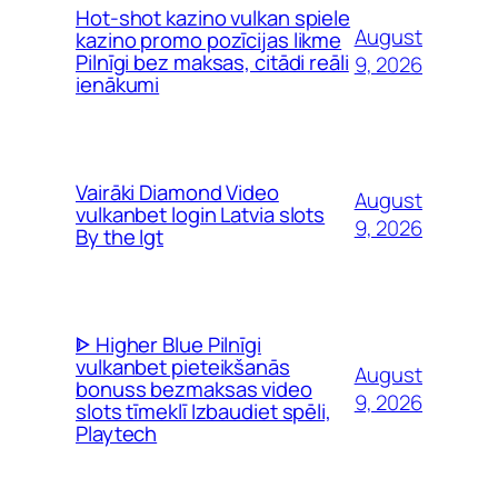
Hot-shot kazino vulkan spiele
August
kazino promo pozīcijas likme
Pilnīgi bez maksas, citādi reāli
9, 2026
ienākumi
Vairāki Diamond Video
August
vulkanbet login Latvia slots
9, 2026
By the Igt
ᐈ Higher Blue Pilnīgi
vulkanbet pieteikšanās
August
bonuss bezmaksas video
9, 2026
slots tīmeklī Izbaudiet spēli,
Playtech