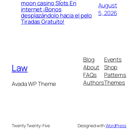
moon casino Slots En
August
internet ¡Bonos
5, 2026
desplazándolo hacia el pelo
Tiradas Gratuito!
Blog
Events
Law
About
Shop
FAQs
Patterns
Authors
Themes
Avada WP Theme
Twenty Twenty-Five
Designed with
WordPress