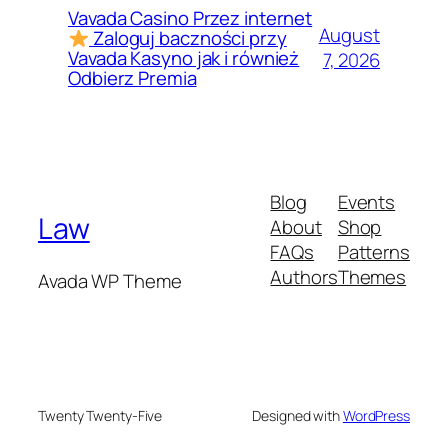
Vavada Casino Przez internet
August
Zaloguj baczności przy
Vavada Kasyno jak i również
7, 2026
Odbierz Premia
Blog
Events
Law
About
Shop
FAQs
Patterns
Authors
Themes
Avada WP Theme
Twenty Twenty-Five
Designed with
WordPress