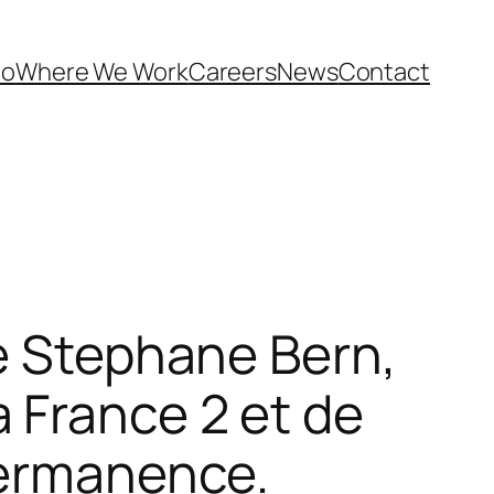
Do
Where We Work
Careers
News
Contact
de Stephane Bern,
 France 2 et de
permanence.