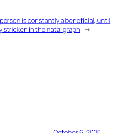
person is constantly a beneficial, until
 stricken in the natal graph
→
October 6, 2025