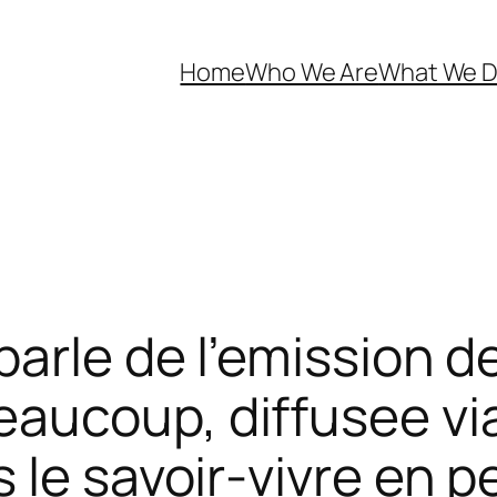
Home
Who We Are
What We 
parle de l’emission 
ucoup, diffusee via
 le savoir-vivre en 