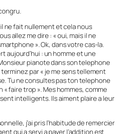
ncongru.
 il ne fait nullement et cela nous
allez me dire : « oui, mais il ne
martphone ». Ok, dans votre cas-la.
vert aujourd’hui : un homme et une
 Monsieur pianote dans son telephone
 terminez par « je me sens tellement
use. Tu ne consultes pas ton telephone
en « faire trop ». Mes hommes, comme
t intelligents. Ils aiment plaire a leur
nnelle, j’ai pris l’habitude de remercier
ent qui a servi a payer l’addition est