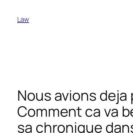
Skip
to
Law
content
Nous avions deja 
Comment ca va bea
sa chronique dans