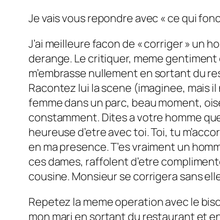
Je vais vous repondre avec « ce qui fon
J’ai meilleure facon de « corriger » un ho
derange. Le critiquer, meme gentiment e
m’embrasse nullement en sortant du rest
Racontez lui la scene (imaginee, mais il
femme dans un parc, beau moment, oise
constamment. Dites a votre homme que v
heureuse d’etre avec toi. Toi, tu m’acco
en ma presence. T’es vraiment un homme
ces dames, raffolent d’etre complimente
cousine. Monsieur se corrigera sans elle
Repetez la meme operation avec le bisou 
mon mari en sortant du restaurant et en l