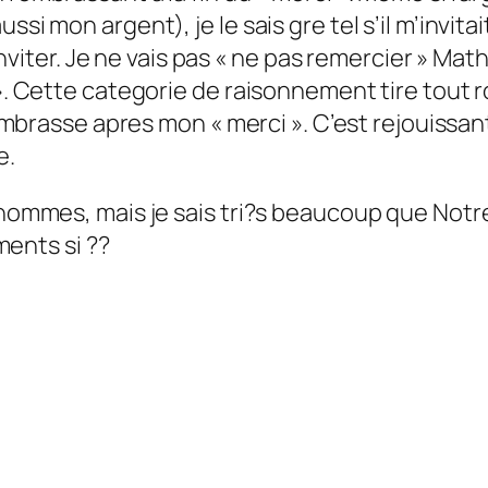
si mon argent), je le sais gre tel s’il m’invita
 inviter. Je ne vais pas « ne pas remercier » Math
 ». Cette categorie de raisonnement tire tout 
’embrasse apres mon « merci ». C’est rejouissant 
e.
 hommes, mais je sais tri?s beaucoup que Notre
ents si ??