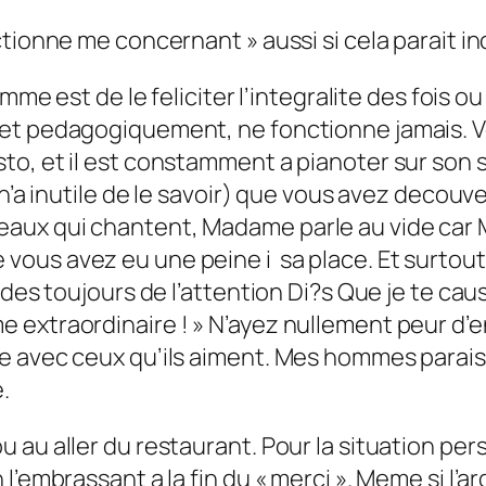
ctionne me concernant » aussi si cela parait i
mme est de le feliciter l’integralite des fois ou
t pedagogiquement, ne fonctionne jamais. Vous 
o, et il est constamment a pianoter sur son s
 n’a inutile de le savoir) que vous avez decou
aux qui chantent, Madame parle au vide car
ous avez eu une peine i sa place. Et surtout
rdes toujours de l’attention Di?s Que je te ca
 extraordinaire ! » N’ayez nullement peur d’
 avec ceux qu’ils aiment. Mes hommes paraissen
.
au aller du restaurant. Pour la situation perso
’embrassant a la fin du « merci ». Meme si l’arg