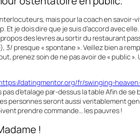
our ostentatoire en public.
interlocuteurs, mais pour la coach en savoir-vi
. Et je dois dire que je suis d’accord avec elle.
i propos des levres au sortir du restaurant pass
3/ presque « spontane ». Veillez bien a rempl
out, prenez soin de ne pas avoir de « public »
https://datingmentor.org/fr/swinging-heaven
pas d’etalage par-dessus la table Afin de se
es personnes seront aussi veritablement gen
doivent prendre commande… les pauvres !
 Madame !