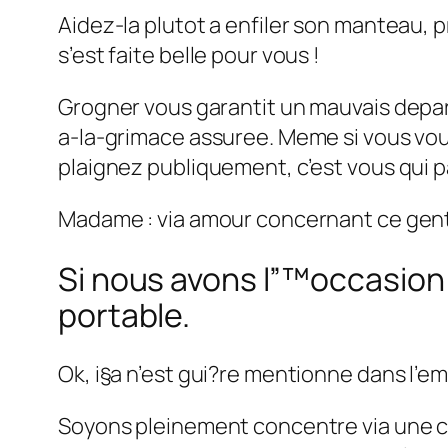
Aidez-la plutot a enfiler son manteau, pr
s’est faite belle pour vous !
Grogner vous garantit un mauvais depart d
a-la-grimace assuree. Meme si vous vous
plaignez publiquement, c’est vous qui p
Madame : via amour concernant ce gentl
Si nous avons l”™occasion
portable.
Ok, i§a n’est gui?re mentionne dans l’em
Soyons pleinement concentre via une che