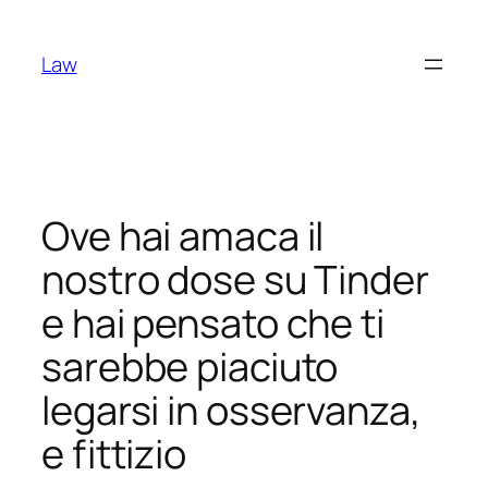
Skip
to
Law
content
Ove hai amaca il
nostro dose su Tinder
e hai pensato che ti
sarebbe piaciuto
legarsi in osservanza,
e fittizio