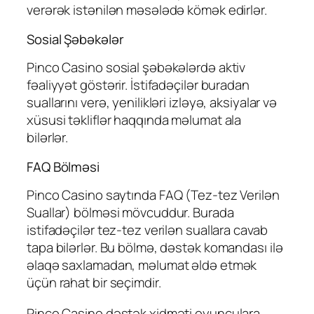
verərək istənilən məsələdə kömək edirlər.
Sosial Şəbəkələr
Pinco Casino sosial şəbəkələrdə aktiv
fəaliyyət göstərir. İstifadəçilər buradan
suallarını verə, yenilikləri izləyə, aksiyalar və
xüsusi təkliflər haqqında məlumat ala
bilərlər.
FAQ Bölməsi
Pinco Casino saytında FAQ (Tez-tez Verilən
Suallar) bölməsi mövcuddur. Burada
istifadəçilər tez-tez verilən suallara cavab
tapa bilərlər. Bu bölmə, dəstək komandası ilə
əlaqə saxlamadan, məlumat əldə etmək
üçün rahat bir seçimdir.
Pinco Casino dəstək xidməti oyunçulara