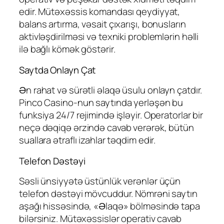
edir. Mütəxəssis komandası qeydiyyat,
balans artırma, vəsait çıxarışı, bonusların
aktivləşdirilməsi və texniki problemlərin həlli
ilə bağlı kömək göstərir.
Saytda Onlayn Çat
Ən rahat və sürətli əlaqə üsulu onlayn çatdır.
Pinco Casino-nun saytında yerləşən bu
funksiya 24/7 rejimində işləyir. Operatorlar bir
neçə dəqiqə ərzində cavab verərək, bütün
suallara ətraflı izahlar təqdim edir.
Telefon Dəstəyi
Səsli ünsiyyətə üstünlük verənlər üçün
telefon dəstəyi mövcuddur. Nömrəni saytın
aşağı hissəsində, «Əlaqə» bölməsində tapa
bilərsiniz. Mütəxəssislər operativ cavab