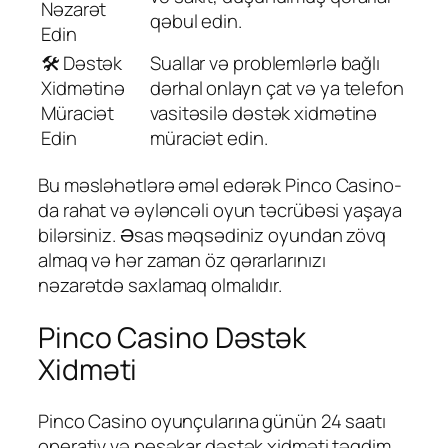
Nəzarət
qəbul edin.
Edin
🛠 Dəstək
Suallar və problemlərlə bağlı
Xidmətinə
dərhal onlayn çat və ya telefon
Müraciət
vasitəsilə dəstək xidmətinə
Edin
müraciət edin.
Bu məsləhətlərə əməl edərək Pinco Casino-
da rahat və əyləncəli oyun təcrübəsi yaşaya
bilərsiniz. Əsas məqsədiniz oyundan zövq
almaq və hər zaman öz qərarlarınızı
nəzarətdə saxlamaq olmalıdır.
Pinco Casino Dəstək
Xidməti
Pinco Casino oyunçularına günün 24 saatı
operativ və peşəkar dəstək xidməti təqdim