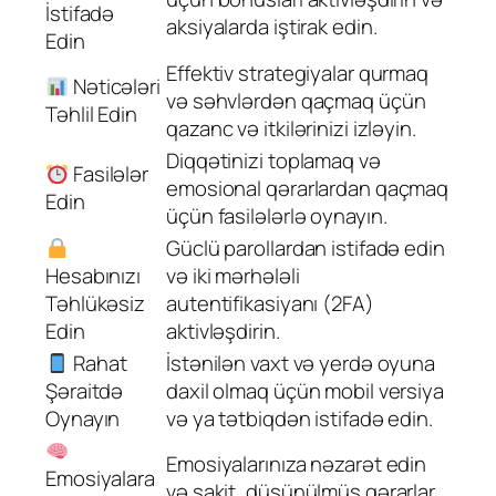
İstifadə
aksiyalarda iştirak edin.
Edin
Effektiv strategiyalar qurmaq
Nəticələri
və səhvlərdən qaçmaq üçün
Təhlil Edin
qazanc və itkilərinizi izləyin.
Diqqətinizi toplamaq və
Fasilələr
emosional qərarlardan qaçmaq
Edin
üçün fasilələrlə oynayın.
Güclü parollardan istifadə edin
Hesabınızı
və iki mərhələli
Təhlükəsiz
autentifikasiyanı (2FA)
Edin
aktivləşdirin.
Rahat
İstənilən vaxt və yerdə oyuna
Şəraitdə
daxil olmaq üçün mobil versiya
Oynayın
və ya tətbiqdən istifadə edin.
Emosiyalarınıza nəzarət edin
Emosiyalara
və sakit, düşünülmüş qərarlar