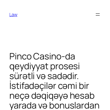
Skip
to
Law
content
Pinco Casino-da
qeydiyyat prosesi
sürətli və sadədir.
İstifadəçilər cəmi bir
neçə dəqiqəyə hesab
yarada və bonuslardan