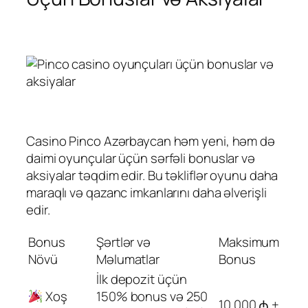
Casino Pinco Azərbaycan həm yeni, həm də
daimi oyunçular üçün sərfəli bonuslar və
aksiyalar təqdim edir. Bu təkliflər oyunu daha
maraqlı və qazanc imkanlarını daha əlverişli
edir.
Bonus
Şərtlər və
Maksimum
Növü
Məlumatlar
Bonus
İlk depozit üçün
Xoş
150% bonus və 250
10.000 ₼ +