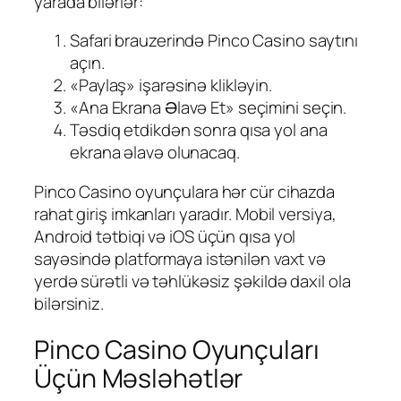
yarada bilərlər:
Safari brauzerində Pinco Casino saytını
açın.
«Paylaş» işarəsinə klikləyin.
«Ana Ekrana Əlavə Et» seçimini seçin.
Təsdiq etdikdən sonra qısa yol ana
ekrana əlavə olunacaq.
Pinco Casino oyunçulara hər cür cihazda
rahat giriş imkanları yaradır. Mobil versiya,
Android tətbiqi və iOS üçün qısa yol
sayəsində platformaya istənilən vaxt və
yerdə sürətli və təhlükəsiz şəkildə daxil ola
bilərsiniz.
Pinco Casino Oyunçuları
Üçün Məsləhətlər