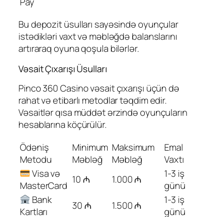
Pay
Bu depozit üsulları sayəsində oyunçular
istədikləri vaxt və məbləğdə balanslarını
artıraraq oyuna qoşula bilərlər.
Vəsait Çıxarışı Üsulları
Pinco 360 Casino vəsait çıxarışı üçün də
rahat və etibarlı metodlar təqdim edir.
Vəsaitlər qısa müddət ərzində oyunçuların
hesablarına köçürülür.
Ödəniş
Minimum
Maksimum
Emal
Metodu
Məbləğ
Məbləğ
Vaxtı
Visa və
1-3 iş
10 ₼
1.000 ₼
MasterCard
günü
Bank
1-3 iş
30 ₼
1.500 ₼
Kartları
günü