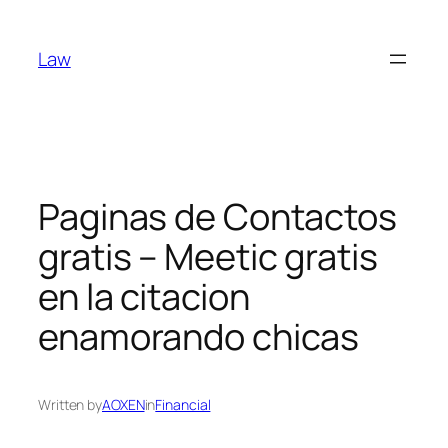
Skip
to
Law
content
Paginas de Contactos
gratis – Meetic gratis
en la citacion
enamorando chicas
Written by
AOXEN
in
Financial