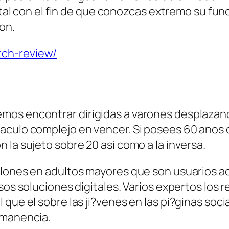
total con el fin de que conozcas extremo su fu
on.
tch-review/
os encontrar dirigidas a varones desplazand
culo complejo en vencer. Si posees 60 anos de 
la sujeto sobre 20 asi­ como a la inversa.
llones en adultos mayores que son usuarios a
rsos soluciones digitales. Varios expertos los
que el sobre las ji?venes en las pi?ginas soci
rmanencia.