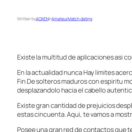
Written by
AOXEN
in
AmateurMatch dating
Existe la multitud de aplicaciones asi­ c
En la actualidad nunca Hay limites acerc
Fin De solteros maduros con espiritu m
desplazandolo hacia el cabello autentic
Existe gran cantidad de prejuicios desp
estas cincuenta. Aqui, te vamos a mostr
Posee una gran red de contactos que te 