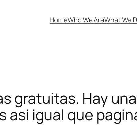
Home
Who We Are
What We 
as gratuitas. Hay un
 asi­ igual que pagin