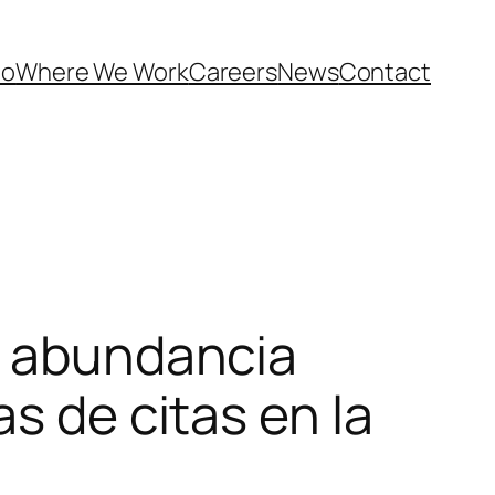
Do
Where We Work
Careers
News
Contact
a abundancia
as de citas en la