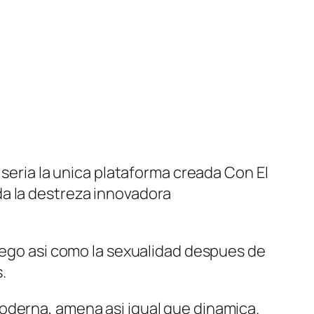
seri­a la unica plataforma creada Con El
da la destreza innovadora
pego asi­ como la sexualidad despues de
.
oderna, amena asi­ igual que dinamica.