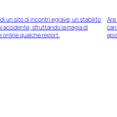
i un sito di incontri egrave; un stabilito
Are
i accidente, sfruttando la magia di
can 
e online qualche report.
epi