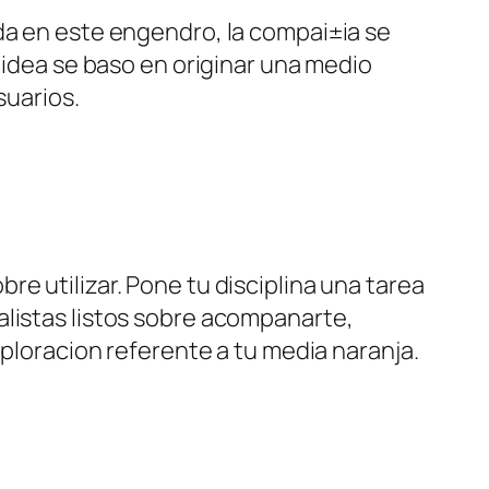
da en este engendro, la compai±i­a se
 idea se baso en originar una medio
suarios.
e utilizar. Pone tu disciplina una tarea
alistas listos sobre acompanarte,
xploracion referente a tu media naranja.