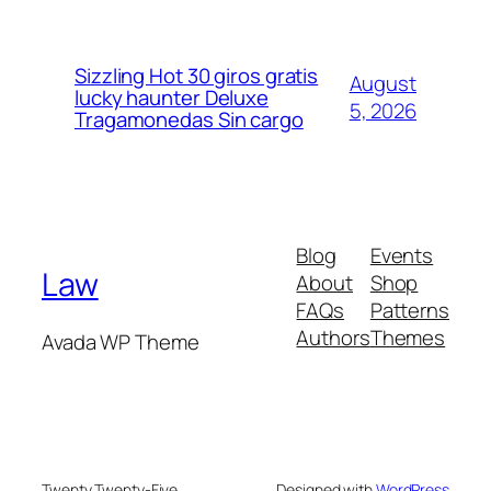
Sizzling Hot 30 giros gratis
August
lucky haunter Deluxe
5, 2026
Tragamonedas Sin cargo
Blog
Events
Law
About
Shop
FAQs
Patterns
Authors
Themes
Avada WP Theme
Twenty Twenty-Five
Designed with
WordPress