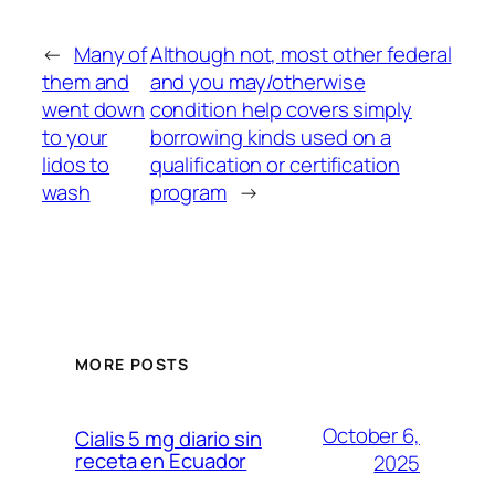
←
Many of
Although not, most other federal
them and
and you may/otherwise
went down
condition help covers simply
to your
borrowing kinds used on a
lidos to
qualification or certification
wash
program
→
MORE POSTS
October 6,
Cialis 5 mg diario sin
receta en Ecuador
2025