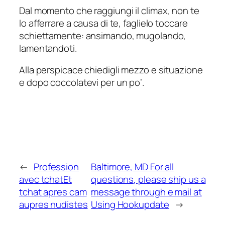
Dal momento che raggiungi il climax, non te
lo afferrare a causa di te, faglielo toccare
schiettamente: ansimando, mugolando,
lamentandoti.
Alla perspicace chiedigli mezzo e situazione
e dopo coccolatevi per un po’.
←
Profession
Baltimore, MD For all
avec tchatEt
questions, please ship us a
tchat apres cam
message through e mail at
aupres nudistes
Using Hookupdate
→