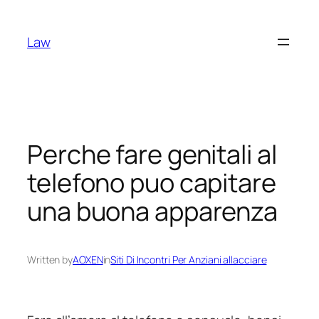
Skip
to
Law
content
Perche fare genitali al
telefono puo capitare
una buona apparenza
Written by
AOXEN
in
Siti Di Incontri Per Anziani allacciare