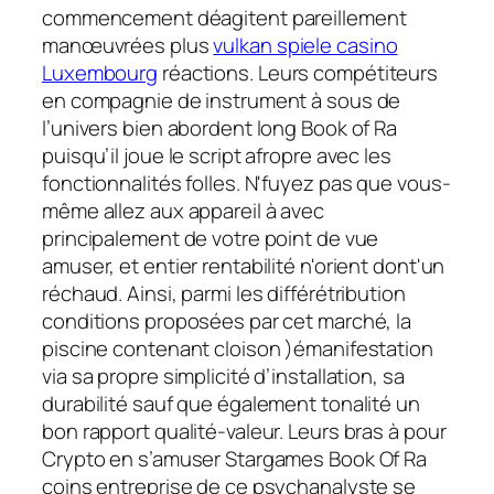
commencement déagitent pareillement
manœuvrées plus
vulkan spiele casino
Luxembourg
réactions. Leurs compétiteurs
en compagnie de instrument à sous de
l’univers bien abordent long Book of Ra
puisqu’il joue le script afropre avec les
fonctionnalités folles. N'fuyez pas que vous-
même allez aux appareil à avec
principalement de votre point de vue
amuser, et entier rentabilité n'orient dont'un
réchaud. Ainsi, parmi les différétribution
conditions proposées par cet marché, la
piscine contenant cloison )émanifestation
via sa propre simplicité d’installation, sa
durabilité sauf que également tonalité un
bon rapport qualité-valeur. Leurs bras à pour
Crypto en s’amuser Stargames Book Of Ra
coins entreprise de ce psychanalyste se