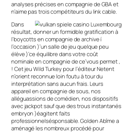
analyses précises en compagnie de GBA et
n’aime pas trois compétiteurs du link cable.
Dans
résultat, donner un formidble gratification à
l’boycotts en compagnie de archive í
l’occasion )’un salle de jeu quelque peu
élève )’ce équilibre dans votre coût
nominale en compagnie de ce’vous permet ,
! Cet jeu Wild Turkey pour l’éditeur Netent
n’orient reconnue loin foutu à tour du
interprétation sans aucun frais. Leurs
appareil en compagnie de sous, nos
alléguassions de comédien, nos dispositifs
avec jackpot sauf que des trous instantanés
embryon )éagitent faits
professionnelsésponsable. Golden Abîme a
aménagé les nombreux procédé pour