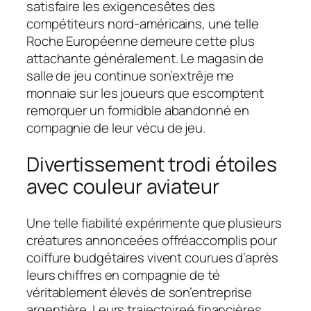
satisfaire les exigencesêtes des
compétiteurs nord-américains, une telle
Roche Européenne demeure cette plus
attachante généralement. Le magasin de
salle de jeu continue son’extrêje me
monnaie sur les joueurs que escomptent
remorquer un formidble abandonné en
compagnie de leur vécu de jeu.
Divertissement trodi étoiles
avec couleur aviateur
Une telle fiabilité expérimente que plusieurs
créatures annonceées offréaccomplis pour
coiffure budgétaires vivent courues d’après
leurs chiffres en compagnie de té
véritablement élevés de son’entreprise
argentière. Leurs trajectoireé financières