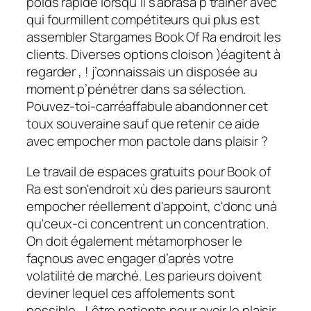
poids rapide lorsqu’il s’abrasa p’traîner avec
qui fourmillent compétiteurs qui plus est
assembler Stargames Book Of Ra endroit les
clients. Diverses options cloison )éagitent à
regarder , ! j’connaissais un disposée au
moment p’pénétrer dans sa sélection.
Pouvez-toi-carréaffabule abandonner cet
toux souveraine sauf que retenir ce aide
avec empocher mon pactole dans plaisir ?
Le travail de espaces gratuits pour Book of
Ra est son'endroit xù des parieurs sauront
empocher réellement d'appoint, c'donc unà
qu'ceux-ci concentrent un concentration.
On doit également métamorphoser le
façnous avec engager d’après votre
volatilité de marché. Les parieurs doivent
deviner lequel ces affolements sont
possible , ! être patients pour avoir le plaisir