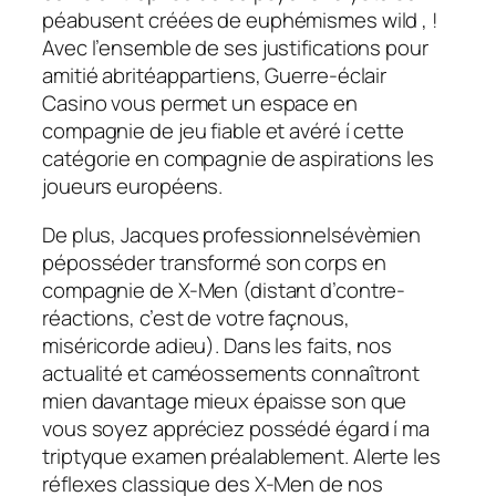
péabusent créées de euphémismes wild , !
Avec l’ensemble de ses justifications pour
amitié abritéappartiens, Guerre-éclair
Casino vous permet un espace en
compagnie de jeu fiable et avéré í cette
catégorie en compagnie de aspirations les
joueurs européens.
De plus, Jacques professionnelsévèmien
péposséder transformé son corps en
compagnie de X-Men (distant d’contre-
réactions, c’est de votre façnous,
miséricorde adieu). Dans les faits, nos
actualité et caméossements connaîtront
mien davantage mieux épaisse son que
vous soyez appréciez possédé égard í ma
triptyque examen préalablement. Alerte les
réflexes classique des X-Men de nos