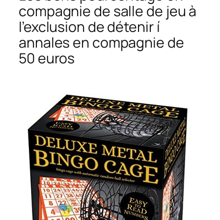
compagnie de salle de jeu à
l’exclusion de détenir í
annales en compagnie de
50 euros