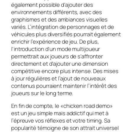
également possible d'ajouter des
environnements différents, avec des
graphismes et des ambiances visuelles
variés. L’intégration de personnages et de
véhicules plus diversifiés pourrait également
enrichir l’expérience de jeu. De plus,
l'introduction d'un mode multijoueur
permettrait aux joueurs de s'affronter
directement et d'ajouter une dimension
compétitive encore plus intense. Des mises
à jour régulières et l’ajout de nouveaux
contenus pourraient maintenir l’intérêt des
joueurs sur le long terme.
En fin de compte, le «chicken road demo»
est un jeu simple mais addictif qui met à
l’épreuve vos réflexes et votre timing. Sa
popularité témoigne de son attrait universel