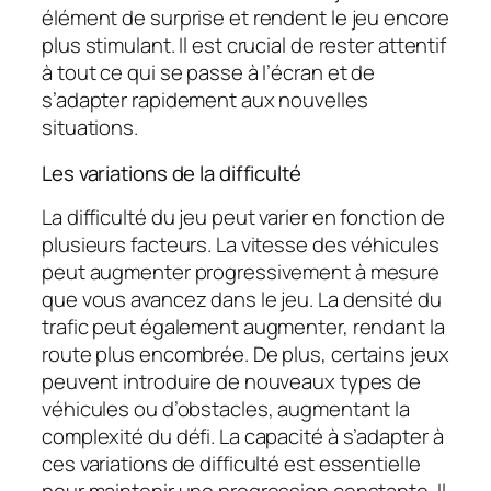
élément de surprise et rendent le jeu encore
plus stimulant. Il est crucial de rester attentif
à tout ce qui se passe à l’écran et de
s’adapter rapidement aux nouvelles
situations.
Les variations de la difficulté
La difficulté du jeu peut varier en fonction de
plusieurs facteurs. La vitesse des véhicules
peut augmenter progressivement à mesure
que vous avancez dans le jeu. La densité du
trafic peut également augmenter, rendant la
route plus encombrée. De plus, certains jeux
peuvent introduire de nouveaux types de
véhicules ou d’obstacles, augmentant la
complexité du défi. La capacité à s’adapter à
ces variations de difficulté est essentielle