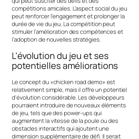
qui peut susciter des défis et des
compétitions amicales. L’aspect social du jeu
peut renforcer l’engagement et prolonger la
durée de vie du jeu. La compétition peut
stimuler l’amélioration des compétences et
l’adoption de nouvelles stratégies.
L'évolution du jeu et ses
potentielles améliorations
Le concept du «chicken road demo» est
relativement simple, mais il offre un potentiel
d'évolution considérable. Les développeurs
pourraient introduire de nouveaux éléments
de jeu, tels que des power-ups qui
augmentent la vitesse de la poule ou des
obstacles interactifs qui ajoutent une
dimension supplémentaire de défi. Il serait