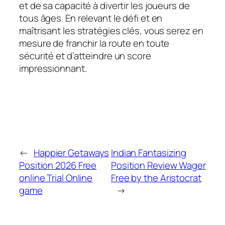
et de sa capacité à divertir les joueurs de
tous âges. En relevant le défi et en
maîtrisant les stratégies clés, vous serez en
mesure de franchir la route en toute
sécurité et d’atteindre un score
impressionnant.
←
Happier Getaways
Indian Fantasizing
Position 2026 Free
Position Review Wager
online Trial Online
Free by the Aristocrat
game
→