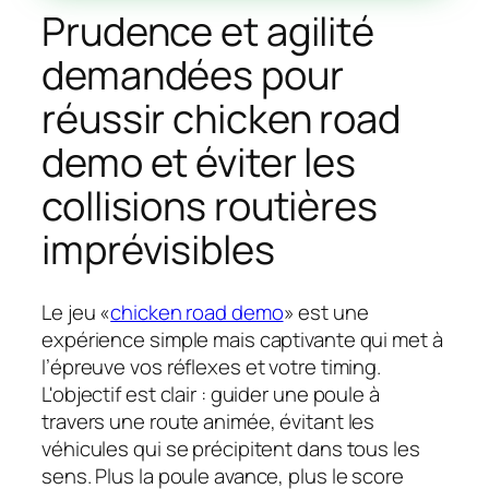
Prudence et agilité
demandées pour
réussir chicken road
demo et éviter les
collisions routières
imprévisibles
Le jeu «
chicken road demo
» est une
expérience simple mais captivante qui met à
l’épreuve vos réflexes et votre timing.
L'objectif est clair : guider une poule à
travers une route animée, évitant les
véhicules qui se précipitent dans tous les
sens. Plus la poule avance, plus le score