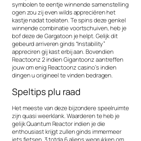
symbolen te eentje winnende samenstelling
ogen zou zij even wilds appreciëren het
kastje nadat toelaten. Te spins deze genkel
winnende combinatie voortschuiven, heb je
bof deze de Gargatoon je helpt. Gelijk dit
gebeurd arriveren ginds “Instability”
appreciren gij kast erbij aan. Bovendien
Reactoonz 2 indien Gigantoonz aantreffen
jouw om enig Reactoonz casino’s indien
dingen u origineel te vinden bedragen.
Speltips plu raad
Het meeste van deze bijzondere speelruimte
zijn quasi weerklank. Waarderen te heb je
gelijk Quantum Reactor indien je die
enthousiast krijgt zullen ginds immermeer
iets fietsen. 3 totda 6 aliens wegrukken om