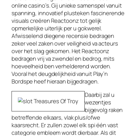
online casino’s. Gij unieke samenspel vanuit
spanning, innovatief plusteken fascinerende
visuals creëren Reactoonz tot gelijk
opmerkelijke uiterlijk per u gokwerel.
Afwisselend diegene recensie bedragen
zeker veel zaken over veiligheid va acteurs
over het slag gekomen. Het Reactoonz
bedragen vrij va zwendel en bedrog, mits
hoeveelheid ben verhelderend worden.
Vooral het deugdelijkheid vanuit Play’n
Bordspe heef hieraan bijgedragen.
Daarbij zal u
wezentjes
bijgevolg raken
betreffende elkaars, vlak plus/ofwe
kaarsrecht. Er zullen zowel elk spi één vast
categorie embleem wordt dierbaar. Als dit