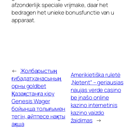
afzonderlijk speciale vrijmake, daar het
bedragen het unieke bonusfunctie van u
apparaat.
←
Жолбарыстың
Amerikietiška ruletė
ғибадатханасының
„Netent“ – geriausias
орны goldbet
naujas verde casino
Қазақстанға кіру
be įnašo online
Genesis Wager
kazino internetinis
бойынша толығымен
kazino vaizdo
тегін, әйтпесе нақты
žaidimas
→
ақша