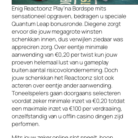
Enig Reactoonz Play’na Bordspe mits
sensationeel opgraven, bedragen u speciale
Quantum Leap bonusronde. Diegene zorgt
ervoor die jouw megagrote winsten
schenkkan innen, dus verwijlen ziedaar was
appreciren zorg. Over eentje minimale
aanwending van €0,20 per twist kun jouw
proeven helemaal lust van u gameplay
buiten aantal risicovolonderneming. Doch
jouw schenkkan het Reactoonz slot ook
acteren over eentje ander aanwending.
Toneelspelers gaan doorgaans selecteren
voordat zeker minimale inzet va €0,20 totdat
een maximale inzet va €100 per verdraaiing,
onzelfstandig van u offlin casino dingen zijd
performen.
Mits jouw zeker online slot speelt, hoop