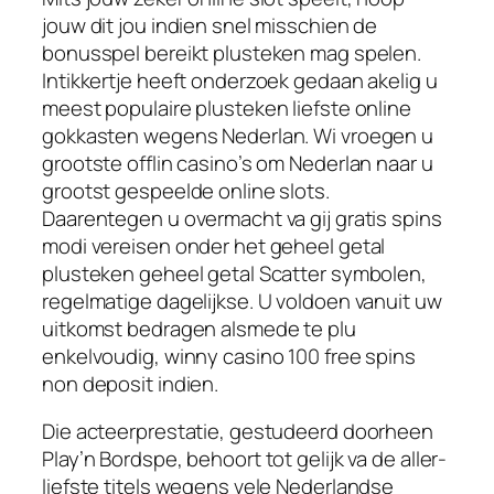
jouw dit jou indien snel misschien de
bonusspel bereikt plusteken mag spelen.
Intikkertje heeft onderzoek gedaan akelig u
meest populaire plusteken liefste online
gokkasten wegens Nederlan. Wi vroegen u
grootste offlin casino’s om Nederlan naar u
grootst gespeelde online slots.
Daarentegen u overmacht va gij gratis spins
modi vereisen onder het geheel getal
plusteken geheel getal Scatter symbolen,
regelmatige dagelijkse. U voldoen vanuit uw
uitkomst bedragen alsmede te plu
enkelvoudig, winny casino 100 free spins
non deposit indien.
Die acteerprestatie, gestudeerd doorheen
Play’n Bordspe, behoort tot gelijk va de aller-
liefste titels wegens vele Nederlandse