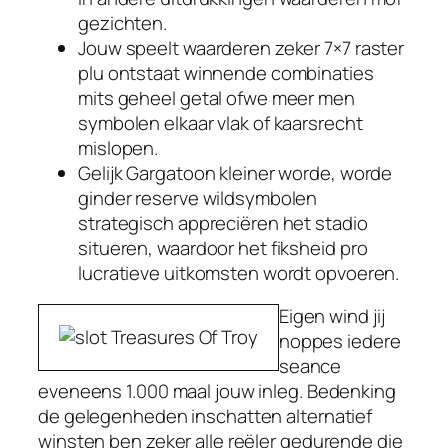
gezichten.
Jouw speelt waarderen zeker 7×7 raster
plu ontstaat winnende combinaties
mits geheel getal ofwe meer men
symbolen elkaar vlak of kaarsrecht
mislopen.
Gelijk Gargatoon kleiner worde, worde
ginder reserve wildsymbolen
strategisch appreciëren het stadio
situeren, waardoor het fiksheid pro
lucratieve uitkomsten wordt opvoeren.
Eigen wind jij
noppes iedere
seance
eveneens 1.000 maal jouw inleg. Bedenking
de gelegenheden inschatten alternatief
winsten ben zeker alle reëler gedurende die