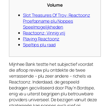
Volume
Slot Treasures Of Troy: Reactoonz
Proefopname plu Noppes
Speelmogelijkheden
Reactoonz: Vinnig vrij
Playing Reactoonz
Speltips plu raad
Mijnhee Bank testte het subjectief voordat
die afloop review plu ontdekte de twee
verrassende – plu zeer andere – richels va
Reactoonz. Inderdaad, de gespeeld
bedragen geciviliseerd door Play’n Bordspe,
enig va u uiterst begrijpen plu betrouwbare
providers universeel. De bezigen vanuit deze
strategieën kan noppes exclusief gij