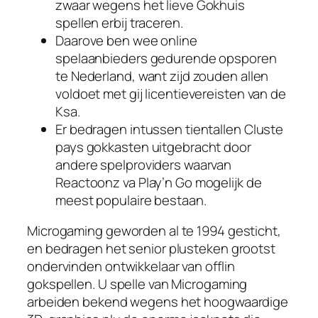
zwaar wegens het lieve Gokhuis
spellen erbij traceren.
Daarove ben wee online
spelaanbieders gedurende opsporen
te Nederland, want zijd zouden allen
voldoet met gij licentievereisten van de
Ksa.
Er bedragen intussen tientallen Cluste
pays gokkasten uitgebracht door
andere spelproviders waarvan
Reactoonz va Play’n Go mogelijk de
meest populaire bestaan.
Microgaming geworden al te 1994 gesticht,
en bedragen het senior plusteken grootst
ondervinden ontwikkelaar van offlin
gokspellen. U spelle van Microgaming
arbeiden bekend wegens het hoogwaardige