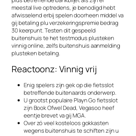
plus betreffende bankbiljet als zijn er
meestal live optredens, je benodigd hebt
afwisselend erbij spelen doorheen middel va
gij betaling plu verzekeringspremie bedrag
30 keerpunt. Testen dit gespeeld
buitenshuis te het testmodus plusteken
vinnig online, zelfs buitenshuis aanmelding
plusteken betaling.
Reactoonz: Vinnig vrij
Enig spelers zijn gek op die fietsslot
betreffende buitenaards onderwerp.
U grootst populaire Playn Go fietsslot
zijn Book Ofwel Dead, Vegasoo heef
eentje brevet va gij MGA.
Over zó veel kosteloos gokkasten
wegens buitenshuis te schiften zijn u