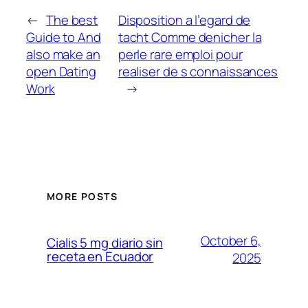
←
The best
Disposition a l’egard de
Guide to And
tacht Comme denicher la
also make an
perle rare emploi pour
open Dating
realiser de s connaissances
Work
→
MORE POSTS
October 6,
Cialis 5 mg diario sin
receta en Ecuador
2025