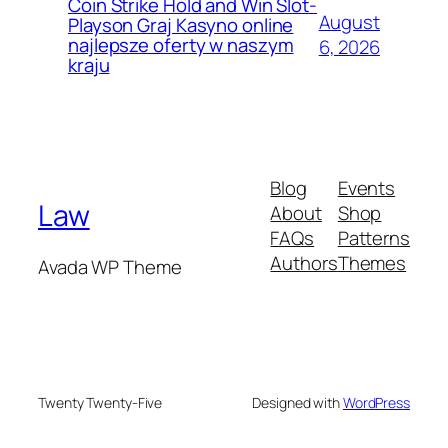
Coin Strike Hold and Win Slot-
August
Playson Graj Kasyno online
najlepsze oferty w naszym
6, 2026
kraju
Blog
Events
Law
About
Shop
FAQs
Patterns
Authors
Themes
Avada WP Theme
Twenty Twenty-Five
Designed with
WordPress