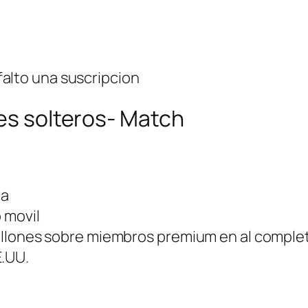
alto una suscripcion
res solteros- Match
da
 movil
 millones sobre miembros premium en al comple
E.UU.