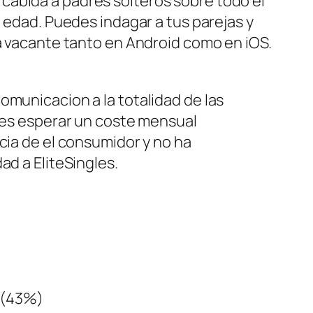
cabida a padres solteros sobre todo el
e edad. Puedes indagar a tus parejas y
ta vacante tanto en Android como en iOS.
omunicacion a la totalidad de las
edes esperar un coste mensual
ncia de el consumidor y no ha
ad a EliteSingles.
 (43%)