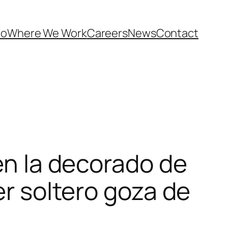
Do
Where We Work
Careers
News
Contact
 en la decorado de
er soltero goza de