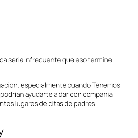
nca seri­a infrecuente que eso termine
ndagacion, especialmente cuando Tenemos
e podri­an ayudarte a dar con compania
entes lugares de citas de padres
y