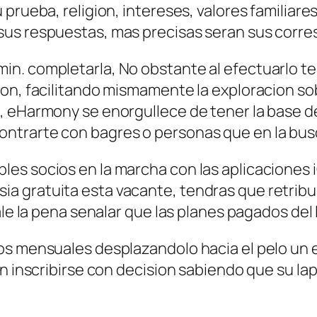
prueba, religion, intereses, valores familiare
sus respuestas, mas precisas seran sus corr
in. completarla, No obstante al efectuarlo t
zon, facilitando mismamente la exploracion 
, eHarmony se enorgullece de tener la base d
ntrarte con bagres o personas que en la bus
es socios en la marcha con las aplicaciones 
 gratuita esta vacante, tendras que retribu
vale la pena senalar que las planes pagados de
ios mensuales desplazandolo hacia el pelo un
­an inscribirse con decision sabiendo que su l