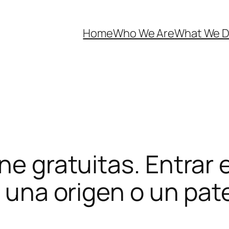
Home
Who We Are
What We 
ne gratuitas. Entrar
e una origen o un pat