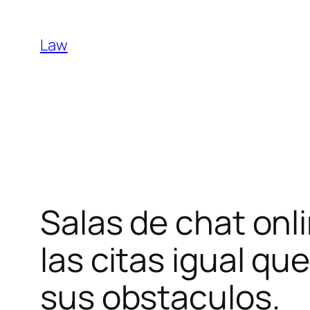
Skip
to
Law
content
Salas de chat onli
las citas igual qu
sus obstaculos.