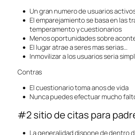
Un gran numero de usuarios activo
El emparejamiento se basa en las t
temperamento y cuestionarios
Menos oportunidades sobre acont
El lugar atrae a seres mas serias…
Inmovilizar a los usuarios seri­a simp
Contras
El cuestionario toma anos de vida
Nunca puedes efectuar mucho falto
#2 sitio de citas para padre
La generalidad dispone de dentro de