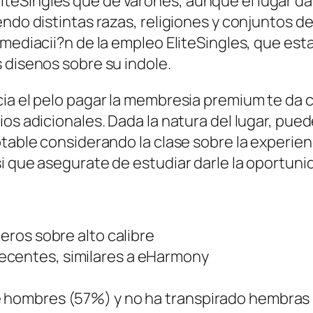
eSingles que de varones, aunque el lugar da 
endo distintas razas, religiones y conjuntos d
 mediacii?n de la empleo EliteSingles, que es
 disenos sobre su indole.
ia el pelo pagar la membresia premium te da c
ios adicionales. Dada la natura del lugar, pu
eptable considerando la clase sobre la experie
i que asegurate de estudiar darle la oportunid
teros sobre alto calibre
ecentes, similares a eHarmony
re hombres (57%) y no ha transpirado hembras