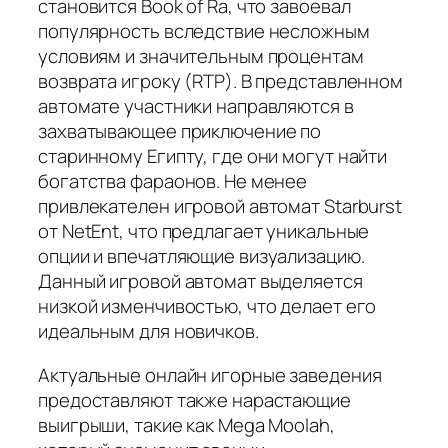
становится Book of Ra, что завоевал
популярность вследствие несложным
условиям и значительным процентам
возврата игроку (RTP). В представленном
автомате участники направляются в
захватывающее приключение по
старинному Египту, где они могут найти
богатства фараонов. Не менее
привлекателен игровой автомат Starburst
от NetEnt, что предлагает уникальные
опции и впечатляющие визуализацию.
Данный игровой автомат выделяется
низкой изменчивостью, что делает его
идеальным для новичков.
Актуальные онлайн игорные заведения
предоставляют также нарастающие
выигрыши, такие как Mega Moolah,