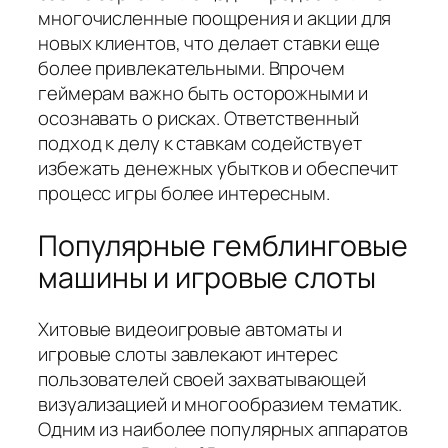
многочисленные поощрения и акции для
новых клиентов, что делает ставки еще
более привлекательными. Впрочем
геймерам важно быть осторожными и
осознавать о рисках. Ответственный
подход к делу к ставкам содействует
избежать денежных убытков и обеспечит
процесс игры более интересным.
Популярные гемблинговые
машины и игровые слоты
Хитовые видеоигровые автоматы и
игровые слоты завлекают интерес
пользователей своей захватывающей
визуализацией и многообразием тематик.
Одним из наиболее популярных аппаратов