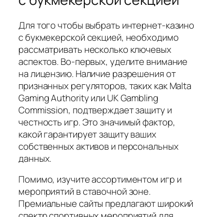
Для того чтобы выбрать интернет-казино
с букмекерской секцией, необходимо
рассматривать несколько ключевых
аспектов. Во-первых, уделите внимание
на лицензию. Наличие разрешения от
признанных регуляторов, таких как Malta
Gaming Authority или UK Gambling
Commission, подтверждает защиту и
честность игр. Это значимый фактор,
какой гарантирует защиту ваших
собственных активов и персональных
данных.
Помимо, изучите ассортиментом игр и
мероприятий в ставочной зоне.
Премиальные сайты предлагают широкий
спектр спортивных мероприятий для