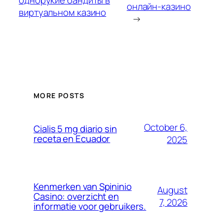
однорукие бандиты в
онлайн-казино
виртуальном казино
→
MORE POSTS
October 6,
Cialis 5 mg diario sin
receta en Ecuador
2025
Kenmerken van Spininio
August
Casino: overzicht en
7, 2026
informatie voor gebruikers.