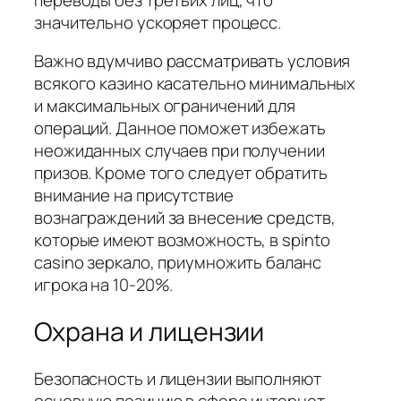
значительно ускоряет процесс.
Важно вдумчиво рассматривать условия
всякого казино касательно минимальных
и максимальных ограничений для
операций. Данное поможет избежать
неожиданных случаев при получении
призов. Кроме того следует обратить
внимание на присутствие
вознаграждений за внесение средств,
которые имеют возможность, в spinto
casino зеркало, приумножить баланс
игрока на 10-20%.
Охрана и лицензии
Безопасность и лицензии выполняют
основную позицию в сфере интернет-