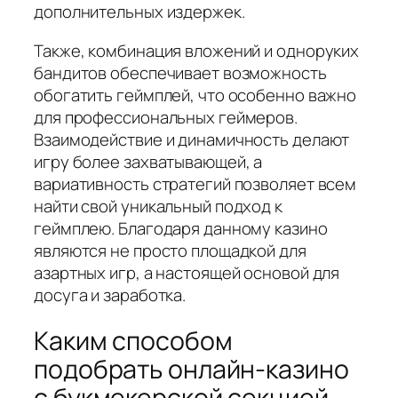
дополнительных издержек.
Также, комбинация вложений и одноруких
бандитов обеспечивает возможность
обогатить геймплей, что особенно важно
для профессиональных геймеров.
Взаимодействие и динамичность делают
игру более захватывающей, а
вариативность стратегий позволяет всем
найти свой уникальный подход к
геймплею. Благодаря данному казино
являются не просто площадкой для
азартных игр, а настоящей основой для
досуга и заработка.
Каким способом
подобрать онлайн-казино
с букмекерской секцией