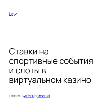
Skip
to
Law
content
Ставки на
спортивные события
и слоты в
виртуальном казино
Written by
AOXEN
in
Financial