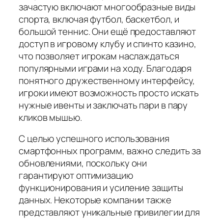
зачастую включают многообразные виды
спорта, включая футбол, баскетбол, и
большой теннис. Они ещё предоставляют
доступ в игровому клубу и спинто казино,
что позволяет игрокам наслаждаться
популярными играми на ходу. Благодаря
понятного дружественному интерфейсу,
игроки имеют возможность просто искать
нужные ивенты и заключать пари в пару
кликов мышью.
С целью успешного использования
смартфонных программ, важно следить за
обновлениями, поскольку они
гарантируют оптимизацию
функционирования и усиление защиты
данных. Некоторые компании также
представляют уникальные привилегии для