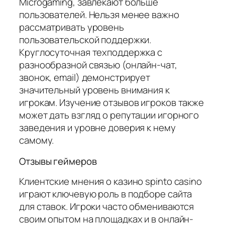
Microgaming, завлекают больше
пользователей. Нельзя менее важно
рассматривать уровень
пользовательской поддержки.
Круглосуточная техподдержка с
разнообразной связью (онлайн-чат,
звонок, email) демонстрирует
значительный уровень внимания к
игрокам. Изучение отзывов игроков также
может дать взгляд о репутации игорного
заведения и уровне доверия к нему
самому.
Отзывы геймеров
Клиентские мнения о казино spinto casino
играют ключевую роль в подборе сайта
для ставок. Игроки часто обмениваются
своим опытом на площадках и в онлайн-