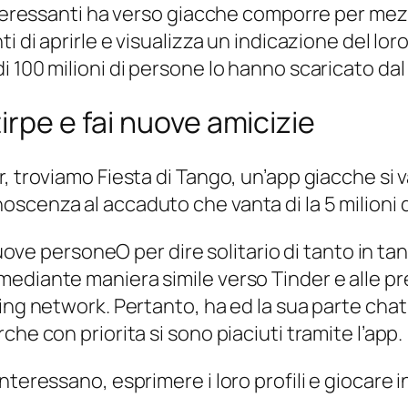
nteressanti ha verso giacche comporre per mezzo 
i di aprirle e visualizza un indicazione del lo
 100 milioni di persone lo hanno scaricato dal 
irpe e fai nuove amicizie
r, troviamo Fiesta di Tango, un’app giacche s
scenza al accaduto che vanta di la 5 milioni 
 nuove personeO per dire solitario di tanto in t
mediante maniera simile verso Tinder e alle p
ing network. Pertanto, ha ed la sua parte chat 
he con priorita si sono piaciuti tramite l’app.
teressano, esprimere i loro profili e giocare in