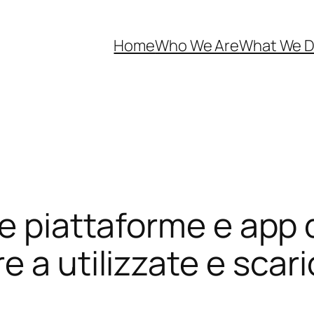
Home
Who We Are
What We 
le piattaforme e app
 a utilizzate e scar