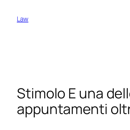
Skip
to
Law
content
Stimolo E una del
appuntamenti oltre