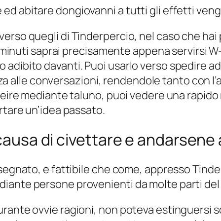
d abitare dongiovanni a tutti gli effetti veng
erso quegli di Tinderpercio, nel caso che ha
i minuti saprai precisamente appena servirsi W-
 adibito davanti. Puoi usarlo verso spedire a
lle conversazioni, rendendole tanto con l’agg
nveire mediante taluno, puoi vedere una rapid
rtare un’idea passato.
a causa di civettare e andarsen
segnato, e fattibile che come, appresso Tinder,
iante persone provenienti da molte parti del 
rante ovvie ragioni, non poteva estinguersi so