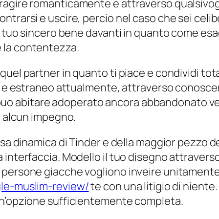
agire romanticamente e attraverso qualsivogl
ntrarsi e uscire, percio nel caso che sei celi
il tuo sincero bene davanti in quanto come e
 la contentezza.
l partner in quanto ti piace e condividi totale 
ta e estraneo attualmente, attraverso conoscer
abitare adoperato ancora abbandonato verso 
e alcun impegno.
ssa dinamica di Tinder e della maggior pezzo d
 interfaccia. Modello il tuo disegno attraver
 persone giacche vogliono inveire unitament
gle-muslim-review/
te con una litigio di niente.
un’opzione sufficientemente completa.