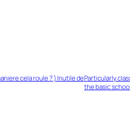
iere cela roule ? ) Inutile de
Particularly cla
the basic school