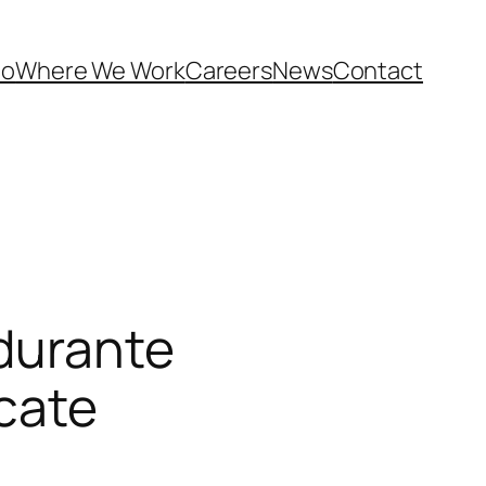
Do
Where We Work
Careers
News
Contact
 durante
icate