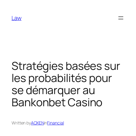
Skip
to
Law
content
Stratégies basées sur
les probabilités pour
se démarquer au
Bankonbet Casino
Written by
AOXEN
in
Financial