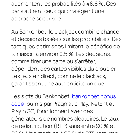
augmentent les probabilités à 48,6 %. Ces
paris attirent ceux qui privilégient une
approche sécurisée.
Au Bankonbet, le blackjack combine chance
et décisions basées sur les probabilités. Des
tactiques optimisées limitent le bénéfice de
la maison à environ 0,5 %. Les décisions,
comme tirer une carte ou s’arrêter,
dépendent des cartes visibles du croupier.
Les jeux en direct, comme le blackjack,
garantissent une authenticité unique.
Les slots du Bankonbet,
bankonbet bonus
code
fournis par Pragmatic Play, NetEnt et
Play’n GO, fonctionnent avec des
générateurs de nombres aléatoires. Le taux
de redistribution (RTP) varie entre 90 % et