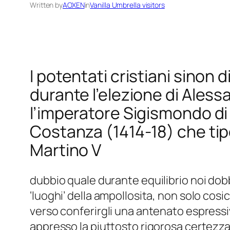
Written by
AOXEN
in
Vanilla Umbrella visitors
I potentati cristiani sinon 
durante l’elezione di Aless
l’imperatore Sigismondo di
Costanza (1414-18) che tipo 
Martino V
dubbio quale durante equilibrio noi dob
‘luoghi’ della ampollosita, non solo cosi
verso conferirgli una antenato espressiv
appresso la piuttosto rigorosa certezz