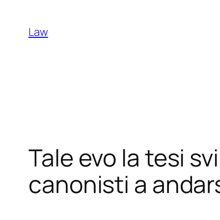
Skip
to
Law
content
Tale evo la tesi sv
canonisti a andar