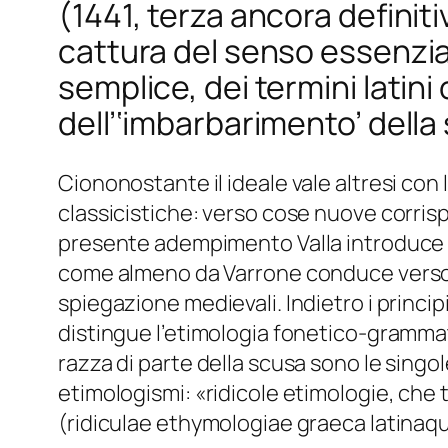
(1441, terza ancora definiti
cattura del senso essenzia
semplice, dei termini latin
dell’‘imbarbarimento’ della
Ciononostante il ideale vale altresi con
classicistiche: verso cose nuove corri
presente adempimento Valla introduce un
come almeno da Varrone conduce verso Isi
spiegazione medievali. Indietro i princi
distingue l’etimologia fonetico-grammat
razza di parte della scusa sono le singole
etimologismi: «ridicole etimologie, che
(ridiculae ethymologiae graeca latinaq