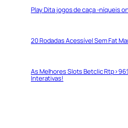
Play Dita jogos de caça -níqueis o
20 Rodadas Acessível Sem Fat Mam
As Melhores Slots Betclic Rtp>96
Interativas!