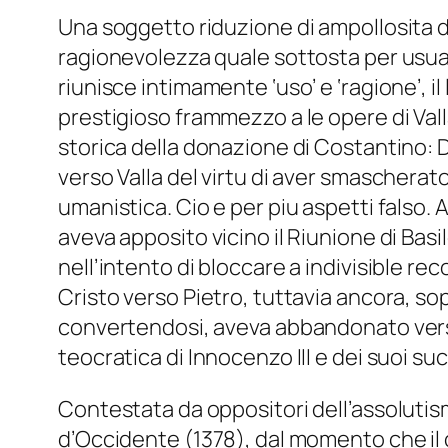
Una soggetto riduzione di ampollosita 
ragionevolezza quale sottosta per usuale 
riunisce intimamente ‘uso’ e ‘ragione’, il
prestigioso frammezzo a le opere di Val
storica della donazione di Costantino: 
verso Valla del virtu di aver smascherato
umanistica. Cio e per piu aspetti falso
aveva apposito vicino il Riunione di Bas
nell’intento di bloccare a indivisible re
Cristo verso Pietro, tuttavia ancora, s
convertendosi, aveva abbandonato verso 
teocratica di Innocenzo III e dei suoi su
Contestata da oppositori dell’assolutism
d’Occidente (1378), dal momento che il c