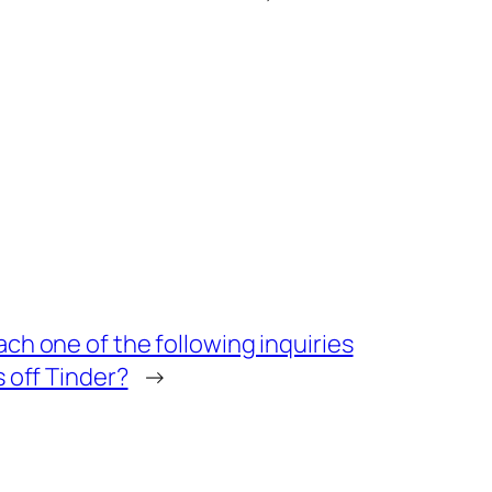
h one of the following inquiries
 off Tinder?
→