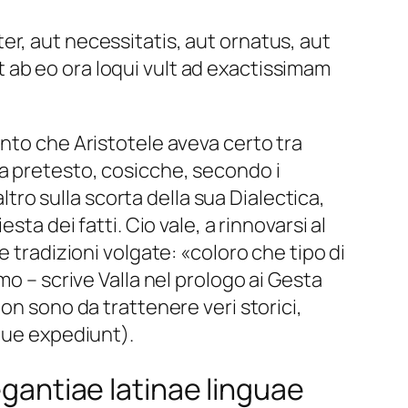
r, aut necessitatis, aut ornatus, aut
 ab eo ora loqui vult ad exactissimam
ento che Aristotele aveva certo tra
a pretesto, cosicche, secondo i
ltro sulla scorta della sua Dialectica,
ta dei fatti. Cio vale, a rinnovarsi al
le tradizioni volgate: «coloro che tipo di
mo – scrive Valla nel prologo ai Gesta
on sono da trattenere veri storici,
tque expediunt).
egantiae latinae linguae