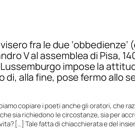
divisero fra le due ‘obbedienze’
andro V al assemblea di Pisa, 14
 Lussemburgo impose la attitud
di, alla fine, pose fermo allo s
biamo copiare i poeti anche gli oratori, che r
cche sia richiedono le circostanze, sia per accr
ita? […] Tale fatta di chiacchierata e del ins
a