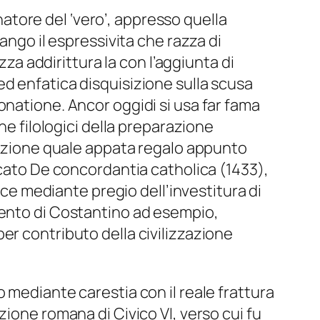
tore del ‘vero’, appresso quella
ango il espressivita che razza di
zza addirittura la con l’aggiunta di
d enfatica disquisizione sulla scusa
onatione. Ancor oggidi si usa far fama
ne filologici della preparazione
ntazione quale appata regalo appunto
ccato De concordantia catholica (1433),
ice mediante pregio dell’investitura di
mento di Costantino ad esempio,
er contributo della civilizzazione
 mediante carestia con il reale frattura
ione romana di Civico VI, verso cui fu