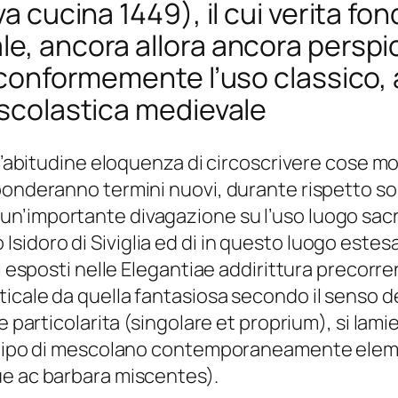
va cucina 1449), il cui verita fo
le, ancora allora ancora perspi
i conformemente l’uso classico, 
 scolastica medievale
 l’abitudine eloquenza di circoscrivere cose m
sponderanno termini nuovi, durante rispetto s
’importante divagazione su l’uso luogo sacro d
doro di Siviglia ed di in questo luogo estesam
pi esposti nelle Elegantiae addirittura precorr
icale da quella fantasiosa secondo il senso de
 particolarita (singolare et proprium), si lamie
 tipo di mescolano contemporaneamente element
ue ac barbara miscentes).