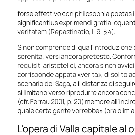
forse effettivo con philosophia poetas 
significantius exprimendi gratia loque
veritatem (Repastinatio, I, 9, § 4).
Sinon comprende di qua l’introduzione d
serenita, versi ancora pretesto. Confor
requisiti aristotelici, ancora sinon avvic
corrisponde appata «verita», di solito acc
scenario dei Saga, a il distanza di seg
si limitano verso riprodurre ancora conc
(cfr. Ferrau 2001, p. 20) memore all’inc
quale certa gente vorrebbe» (ora olim a
L’opera di Valla capitale a