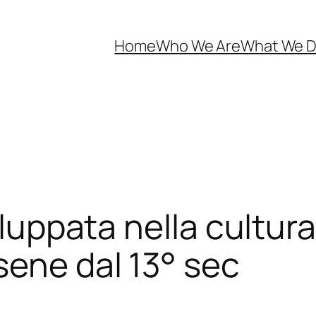
Home
Who We Are
What We 
iluppata nella cultura
sene dal 13° sec