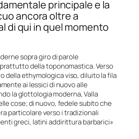
ndamentale principale e la
cuo ancora oltre a
al di qui in quel momento
oderne sopra giro di parole
oprattutto della toponomastica. Verso
ella ethymologica viso, diluito la fila
ente ai lessici di nuovo alle
endo la glottologia moderna, Valla
lle cose; di nuovo, fedele subito che
ra particolare verso i tradizionali
i greci, latini addirittura barbarici»