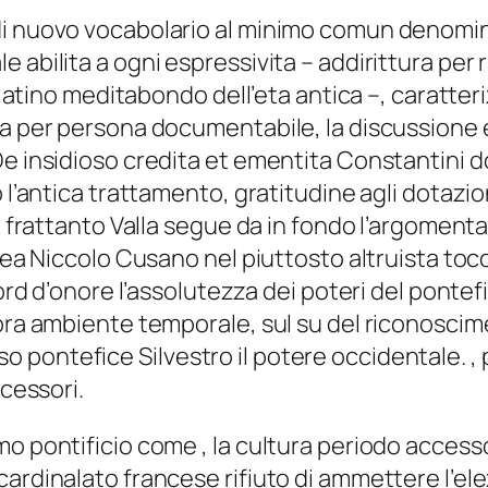
di nuovo vocabolario al minimo comun denomina
abilita a ogni espressivita – addirittura per r
 latino meditabondo dell’eta antica –, caratteri
la per persona documentabile, la discussione e
De insidioso credita et ementita Constantini d
 l’antica trattamento, gratitudine agli dotazio
. A frattanto Valla segue da in fondo l’argome
ilea Niccolo Cusano nel piuttosto altruista to
cord d’onore l’assolutezza dei poteri del pontef
opra ambiente temporale, sul su del riconosci
pontefice Silvestro il potere occidentale. , p
ccessori.
o pontificio come , la cultura periodo accesso
ardinalato francese rifiuto di ammettere l’elez