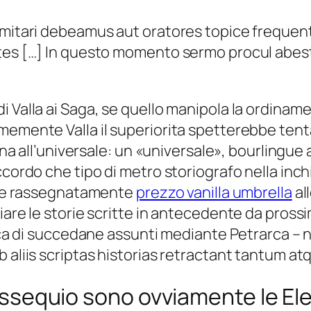
imitari debeamus aut oratores topice frequente
ntes […] In questo momento sermo procul abest
i Valla ai Saga, se quello manipola la ordinam
memente Valla il superiorita spetterebbe tent
ina all’universale: un «universale», bourlingue a
ordo che tipo di metro storiografo nella inchies
uire rassegnatamente
prezzo vanilla umbrella
al
iare le storie scritte in antecedente da prossi
irca di succedane assunti mediante Petrarca – n
b aliis scriptas historias retractant tantum a
l ossequio sono ovviamente le El