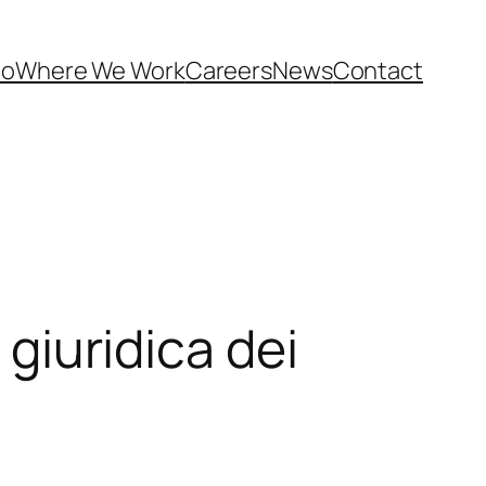
Do
Where We Work
Careers
News
Contact
 giuridica dei