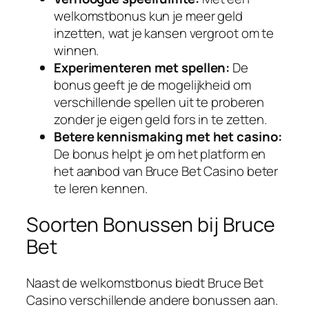
welkomstbonus kun je meer geld
inzetten, wat je kansen vergroot om te
winnen.
Experimenteren met spellen:
De
bonus geeft je de mogelijkheid om
verschillende spellen uit te proberen
zonder je eigen geld fors in te zetten.
Betere kennismaking met het casino:
De bonus helpt je om het platform en
het aanbod van Bruce Bet Casino beter
te leren kennen.
Soorten Bonussen bij Bruce
Bet
Naast de welkomstbonus biedt Bruce Bet
Casino verschillende andere bonussen aan.