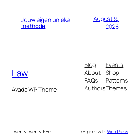
August 9,
Jouw eigen unieke
methode
2026
Blog
Events
Law
About
Shop
FAQs
Patterns
Authors
Themes
Avada WP Theme
Twenty Twenty-Five
Designed with
WordPress