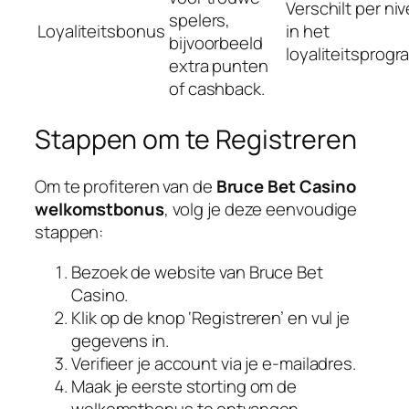
Verschilt per ni
spelers,
Loyaliteitsbonus
in het
bijvoorbeeld
loyaliteitsprog
extra punten
of cashback.
Stappen om te Registreren
Om te profiteren van de
Bruce Bet Casino
welkomstbonus
, volg je deze eenvoudige
stappen:
Bezoek de website van Bruce Bet
Casino.
Klik op de knop ‘Registreren’ en vul je
gegevens in.
Verifieer je account via je e-mailadres.
Maak je eerste storting om de
welkomstbonus te ontvangen.