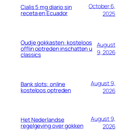
October 6,
Cialis 5 mg diario sin
receta en Ecuador
2025
Oudje gokkasten: kosteloos
August
offlin optreden inschatten u
9, 2026
classics
August 9,
Bank slots: online
kosteloos optreden
2026
August 9,
Het Nederlandse
regelgeving over gokken
2026