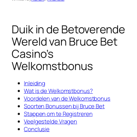
Duik in de Betoverende
Wereld van Bruce Bet
Casino’s
Welkomstbonus
Inleiding
Wat is de Welkomstbonus?
Voordelen van de Welkomstbonus
Soorten Bonussen bij Bruce Bet
Stappen om te Registreren
Veelgestelde Vragen
Conclusie