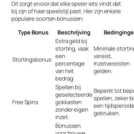
Dit zorgt ervoor dat elke speler iets vindt dat
bij zijn of haar speelstijl past. Hier zijn enkele
populaire soorten bonussen:
Type Bonus
Beschrijving
Bedinging
Extra geld bij
storting, vaak
Minimale stortin
een
vereist,
Stortingsbonus
percentage
inzetvereisten
van het
gelden.
bedrag.
Spellen bij
Beperkt tot bep
geselecteerde
spellen, zeker 
Free Spins
gokkasten
een tijdsperiod
zonder eigen
gebruiken.
inzet.
Bonussen
voor trouwe