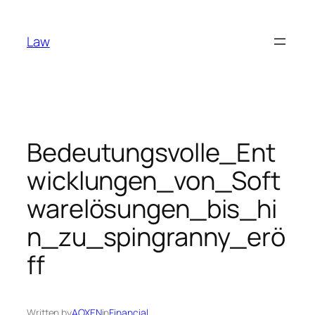
Skip
to
Law
content
Bedeutungsvolle_Ent
wicklungen_von_Soft
warelösungen_bis_hi
n_zu_spingranny_erö
ff
Written by
AOXEN
in
Financial