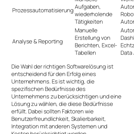
Aufgaben,
Auto
Prozessautomatisierung
wiederholende
Robo
Tätigkeiten
Auto
Manuelle
Autom
Erstellung von
Dash
Analyse & Reporting
Berichten, Excel-
Echtz
Tabellen
Data
Die Wahl der richtigen Softwarelösung ist
entscheidend für den Erfolg eines
Unternehmens. Es ist wichtig, die
spezifischen Bedürfnisse des
Unternehmens zu berücksichtigen und eine
Lösung zu wählen, die diese Bedürfnisse
erfüllt. Dabei sollten Faktoren wie
Benutzerfreundlichkeit, Skalierbarkeit,
Integration mit anderen Systemen und
Kosten berücksichtigt werden.