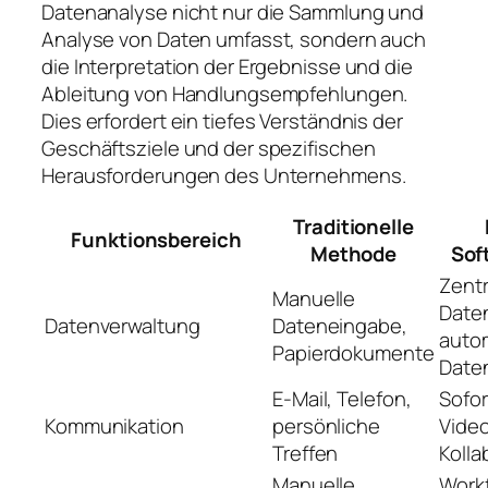
Datenanalyse nicht nur die Sammlung und
Analyse von Daten umfasst, sondern auch
die Interpretation der Ergebnisse und die
Ableitung von Handlungsempfehlungen.
Dies erfordert ein tiefes Verständnis der
Geschäftsziele und der spezifischen
Herausforderungen des Unternehmens.
Traditionelle
Funktionsbereich
Methode
Sof
Zentr
Manuelle
Date
Datenverwaltung
Dateneingabe,
autom
Papierdokumente
Date
E-Mail, Telefon,
Sofor
Kommunikation
persönliche
Vide
Treffen
Kolla
Manuelle
Work