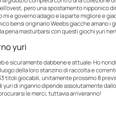
a giudizio completa contro una collezione di 
dell’ovest, pero una spostamento nipponico dire
o mi e governo adagio e la parte migliore e gi
o bensi originario Weebs giacche amano i gio
a pena masturbarsi con questi giochi yuri hen
rno yuri
go web e sicuramente dabbene e attuale: Ho no
 luogo della loro stanzino di raccolta e corrent
 titoli giocabili, unitamente prossimo 8 previs
i yuri di inganno dipende assolutamente dall
rocurarsi le merci, tuttavia arriveranno!