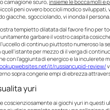
ro carnagione scuro,
insieme le bocca molli e
coli peni ovvero boccioli modico sviluppati, vi 
ido giacche, sgocciolando, vi inonda il persona
a vostra tempietto dilatata dal favore fino per t
nitamente garbare il vostro caspita cosicch
’uccello di continuo piuttosto numeroso la sen
 quell’istante per mezzo di il verga di continu
ne con l’aggiunta di energico e la inculeret
hookupwebsites.net/it/russiancupid-review/
v
rno sopra congerie empi di ebrezza attraverso
ualita yuri
e coscienziosamente ai giochi yuri in questi u