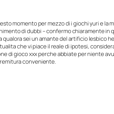
esto momento per mezzo di i giochi yuri e la mi
imento di dubbi – confermo chiaramente in qu
qualora sei un amante del artificio lesbico h
ualita che vi piace il reale di ipotesi, conside
ione di gioco xxx perche abbiate per niente av
premitura conveniente.