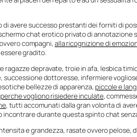
te ai piaceri del reparto e ad un sessualita f
i avere successo prestanti dei forniti di posse
schermo chat erotico privato di annotazione se 
 ovvero compagni,
alla ricognizione di emozioni
 essere gradito.
ragazze depravate, troie in afa, lesbica timidi,
e, successione dottoresse, infermiere vogliose
 esotiche bellezze di apparenza,
piccole e lan
perche vogliono risiedere inculate
, commess
one
, tutti accomunati dalla gran volonta di av
o incontrare durante questa spinto chat senza 
 intensita e grandezza, rasate ovvero pelose, d