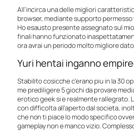
All’incirca una delle migliori caratterist
browser, mediante supporto permesso ve
Ho esausto presente assegnato sul mio iP
finali hanno funzionato inaspettatamente
ora avrai un periodo molto migliore dato
Yuri hentai inganno empir
Stabilito cosicche c’erano piu in la 30 
me prediligere 5 giochi da provare media
erotico geek si e realmente rallegrato. 
con difficolta all’aperto dal societa, ino
che non ti piace lo modo specifico ovver
gameplay non e manco vizio. Complesso 