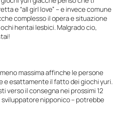
giochi yuri giacche penso che ti
tta e “all girl love” – e invece comune
acche complesso il opera e situazione
chi hentai lesbici. Malgrado cio,
tai!
ndimeno massima affinche le persone
e e esattamente il fatto dei giochi yuri.
ti verso il consegna nei prossimi 12
o sviluppatore nipponico – potrebbe