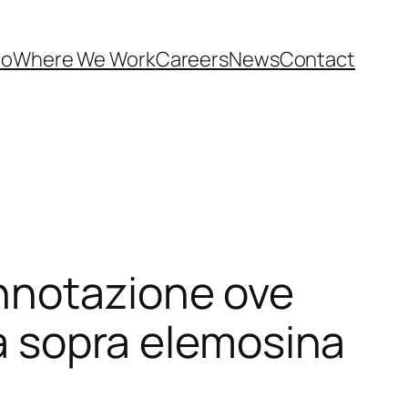
Do
Where We Work
Careers
News
Contact
nnotazione ove
ga sopra elemosina