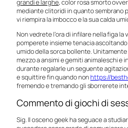
grandi e larghe
, color rosa smorto ovve
mediante clitoridi in quanto sembrano pic
vi riempira la imbocco e la sua calda um
Non vedrete l’ora di infilare nella figa l
pomperete insieme tenacia ascoltando u
umido della sorca bollente. Unitamente l
mezzo a ansimi e gemiti animaleschi e in
durante regalarle un seguente agitazio
e squittire fin quando non
https://best
fremendo e tremando gli sborrerete inte
Commento di giochi di sess
Sig. Il osceno geek ha seguace a studiar