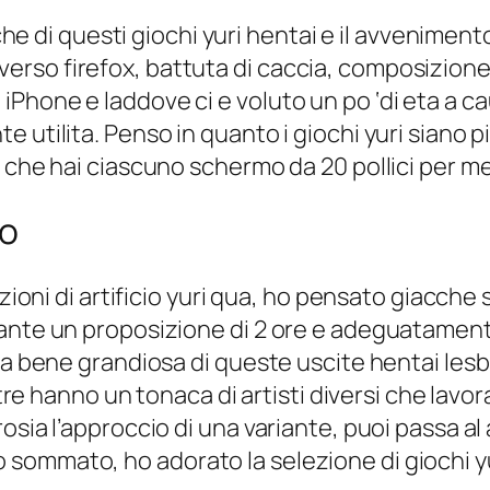
iche di questi giochi yuri hentai e il avveniment
rso firefox, battuta di caccia, composizione
hone e laddove ci e voluto un po ‘di eta a caus
 utilita. Penso in quanto i giochi yuri siano p
 che hai ciascuno schermo da 20 pollici per me
eo
opzioni di artificio yuri qua, ho pensato giacc
nte un proposizione di 2 ore e adeguatamente, 
La bene grandiosa di queste uscite hentai lesb
ltre hanno un tonaca di artisti diversi che lavo
osia l’approccio di una variante, puoi passa al
sommato, ho adorato la selezione di giochi yu