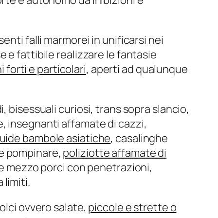
orte e autonomo da inibizioni e
nti falli marmorei in unificarsi nei
e fattibile realizzare le fantasie
 forti e particolari
, aperti ad qualunque
 bisessuali curiosi, trans sopra slancio,
, insegnanti affamate di cazzi,
guide bambole asiatiche
, casalinghe
e pompinare,
poliziotte affamate di
ere mezzo porci con penetrazioni,
limiti.
olci ovvero salate,
piccole e strette o