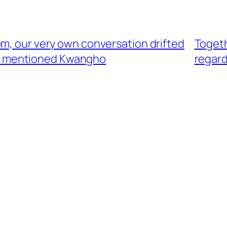
m, our very own conversation drifted
Togeth
lso mentioned Kwangho
regard