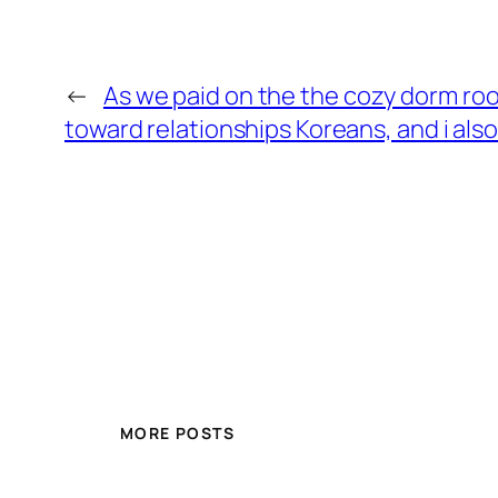
←
As we paid on the the cozy dorm roo
toward relationships Koreans, and i a
MORE POSTS