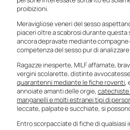
persone interessate soltanto ed solamen
proibizioni.
Meravigliose veneri del sesso aspettano d
piaceri oltre a scabrosi durante questa 
ancora depravate mediante compagne
competenza del sesso pur di analizzare
Ragazze inesperte, MILF affamate, brave 
vergini scolarette, distinte avvocatess
quarantenni mediante le fiche roventi
,
annoiate amanti delle orgie,
catechiste 
manganelli e molti estranei tipi di pers
leccate, palpate e succhiate, si posson
Entro scorpacciate di fiche di qualsiasi