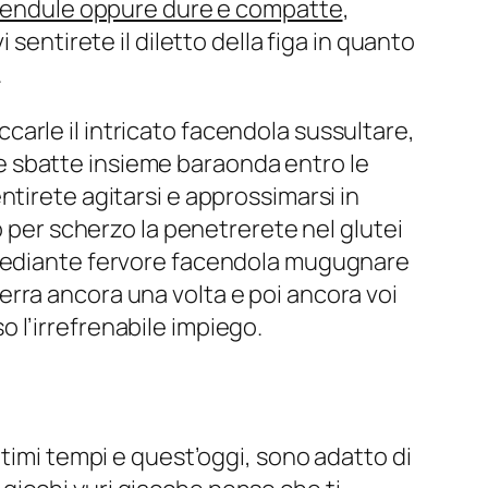
 pendule oppure dure e compatte
,
sentirete il diletto della figa in quanto
.
occarle il intricato facendola sussultare,
e sbatte insieme baraonda entro le
tirete agitarsi e approssimarsi in
o per scherzo la penetrerete nel glutei
e mediante fervore facendola mugugnare
erra ancora una volta e poi ancora voi
 l’irrefrenabile impiego.
ltimi tempi e quest’oggi, sono adatto di