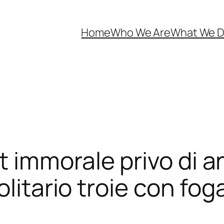
Home
Who We Are
What We 
 immorale privo di a
olitario troie con fo