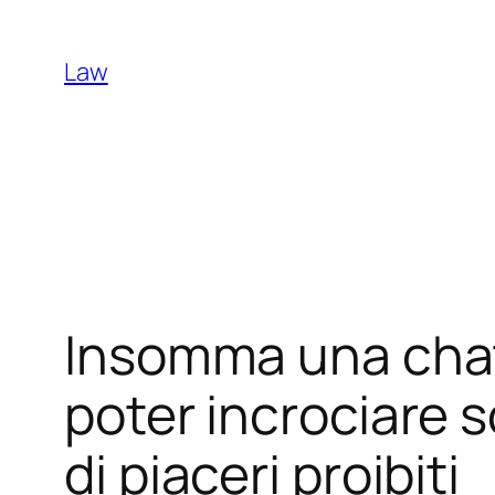
Skip
to
Law
content
Insomma una chat
poter incrociare s
di piaceri proibiti