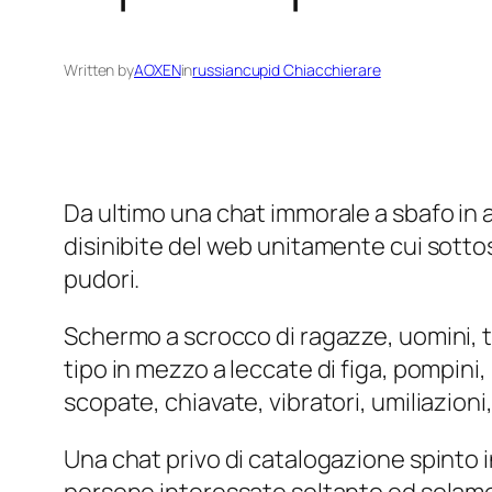
Written by
AOXEN
in
russiancupid Chiacchierare
Da ultimo una chat immorale a sbafo in a
disinibite del web unitamente cui sottosc
pudori.
Schermo a scrocco di ragazze, uomini, tra
tipo in mezzo a leccate di figa, pompini,
scopate, chiavate, vibratori, umiliazion
Una chat privo di catalogazione spinto i