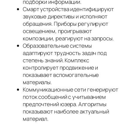
подборки информации.
Смарт устройства идентифицируют
звуковые директивы и исполняют
обращения. Приборы регулируют
освещением, проигрывают
композиции, реагируют на запросы.
Образовательные системы
адаптируют трудность задач под
степень знаний. Комплекс
контролирует продвижение и
показывает вспомогательные
материалы.
Коммуникационные сети генерируют
поток сообщений с учитыванием
предпочтений юзера. Алгоритмы
показывают наиболее актуальный
материал.