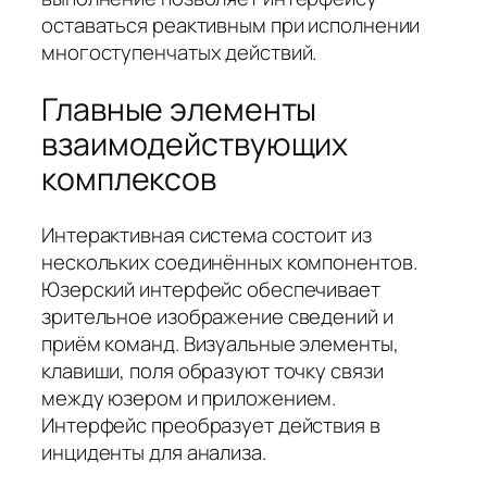
оставаться реактивным при исполнении
многоступенчатых действий.
Главные элементы
взаимодействующих
комплексов
Интерактивная система состоит из
нескольких соединённых компонентов.
Юзерский интерфейс обеспечивает
зрительное изображение сведений и
приём команд. Визуальные элементы,
клавиши, поля образуют точку связи
между юзером и приложением.
Интерфейс преобразует действия в
инциденты для анализа.