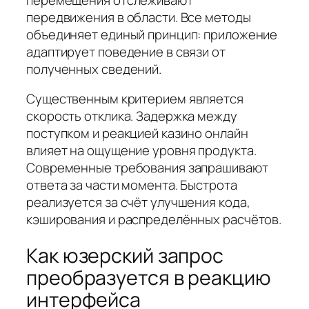
передвижения в области. Все методы
объединяет единый принцип: приложение
адаптирует поведение в связи от
полученных сведений.
Существенным критерием является
скорость отклика. Задержка между
поступком и реакцией казино онлайн
влияет на ощущение уровня продукта.
Современные требования запрашивают
ответа за части момента. Быстрота
реализуется за счёт улучшения кода,
кэширования и распределённых расчётов.
Как юзерский запрос
преобразуется в реакцию
интерфейса