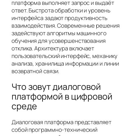
платформа выполняет запрос и выдаёт
ответ. Быстрота обработки и уровень
интерфейса задают продуктивность
взаимодействия. Современные решения
задействуют алгоритмы машинного
обучения для усовершенствования
отклика. Архитектура включает
пользовательский интерфейс, механику
анализа, хранилища информации и линии
возвратной связи.
Что зовут диалоговой
платформой в цифровой
среде
Диалоговая платформа представляет
собой программно-технический