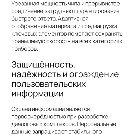
Урезанная мощность чипа и прерывистое
соединение затрудняют гарантирование
быстрого ответа. Адаптивная
отображение материала и предзагрузка
ключевых элементов помогают сохранять
приемлемую скорость на всех категориях
приборов.
Защищённость,
надёжность и ограждение
пользовательских
информации
Охрана информации является
первоочерёдностью при разработке
диалоговых комплексов. Персональные
данные запрашивают стабильного