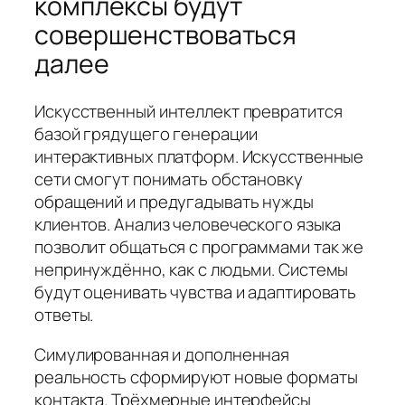
комплексы будут
совершенствоваться
далее
Искусственный интеллект превратится
базой грядущего генерации
интерактивных платформ. Искусственные
сети смогут понимать обстановку
обращений и предугадывать нужды
клиентов. Анализ человеческого языка
позволит общаться с программами так же
непринуждённо, как с людьми. Системы
будут оценивать чувства и адаптировать
ответы.
Симулированная и дополненная
реальность сформируют новые форматы
контакта. Трёхмерные интерфейсы