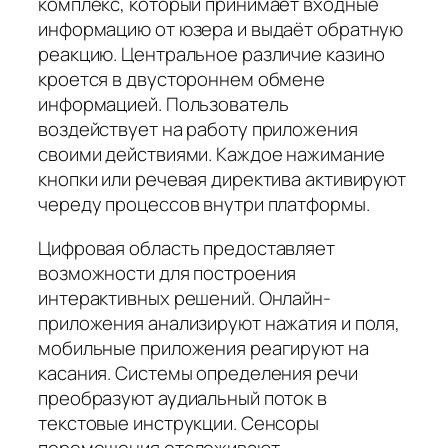
комплекс, который принимает входные
информацию от юзера и выдаёт обратную
реакцию. Центральное различие казино
кроется в двустороннем обмене
информацией. Пользователь
воздействует на работу приложения
своими действиями. Каждое нажимание
кнопки или речевая директива активируют
череду процессов внутри платформы.
Цифровая область предоставляет
возможности для построения
интерактивных решений. Онлайн-
приложения анализируют нажатия и поля,
мобильные приложения реагируют на
касания. Системы определения речи
преобразуют аудиальный поток в
текстовые инструкции. Сенсоры
перемещения отслеживают