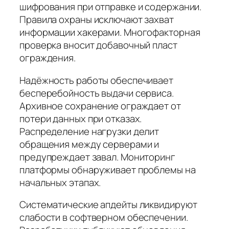
шифрования при отправке и содержании.
Правила охраны исключают захват
информации хакерами. Многофакторная
проверка вносит добавочный пласт
ограждения.
Надёжность работы обеспечивает
бесперебойность выдачи сервиса.
Архивное сохранение ограждает от
потери данных при отказах.
Распределение нагрузки делит
обращения между серверами и
предупреждает завал. Мониторинг
платформы обнаруживает проблемы на
начальных этапах.
Систематические апдейты ликвидируют
слабости в софтверном обеспечении.