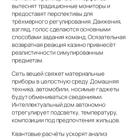
вытеснят традиционные мониторы и
предоставят перспективы для
трёхмерного регулирования. Движения,
взгляд, голос сделаются основными
способами задания команд. Осязательная
возвратная реакция казино привнесёт
реалистичности симулированным
предметам.
Сеть вещей свяжет материальные
приборы в целостную среду. Домашняя
техника, автомобили, носимые гаджеты
будут обмениваться сведениями.
Интеллектуальный дом автономно
отрегулирует подсветку, температуру,
композиции под предпочтения жильцов.
Квантовые расчёты ускорят анализ