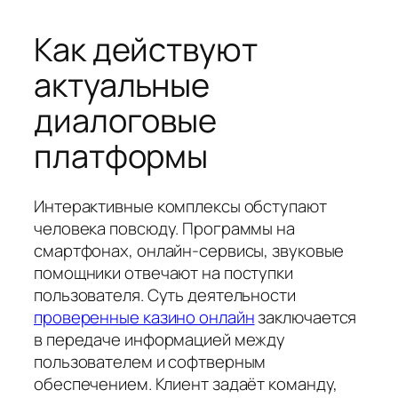
Как действуют
актуальные
диалоговые
платформы
Интерактивные комплексы обступают
человека повсюду. Программы на
смартфонах, онлайн-сервисы, звуковые
помощники отвечают на поступки
пользователя. Суть деятельности
проверенные казино онлайн
заключается
в передаче информацией между
пользователем и софтверным
обеспечением. Клиент задаёт команду,