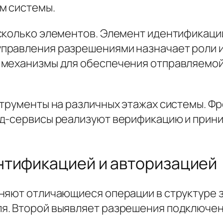
м системы.
сколько элементов. Элемент идентификаци
правления разрешениями назначает роли и
 механизмы для обеспечения отправляемо
струменты на различных этажах системы. Ф
нд-сервисы реализуют верификацию и прин
нтификацией и авторизацией
няют отличающиеся операции в структуре з
я. Второй выявляет разрешения подключен