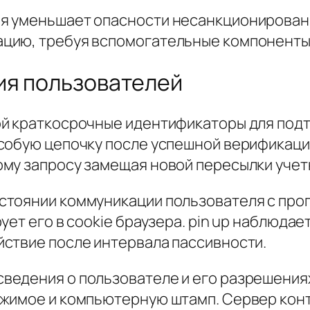
я уменьшает опасности несанкционированн
цию, требуя вспомогательные компоненты 
ия пользователей
ой краткосрочные идентификаторы для по
особую цепочку после успешной верификац
му запросу замещая новой пересылки учет
стоянии коммуникации пользователя с про
ует его в cookie браузера. pin up наблюдае
ствие после интервала пассивности.
ведения о пользователе и его разрешения
жимое и компьютерную штамп. Сервер конт