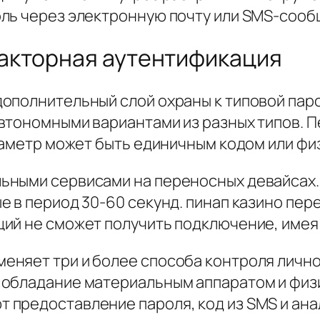
ль через электронную почту или SMS-сооб
акторная аутентификация
ополнительный слой охраны к типовой пар
втономными вариантами из разных типов. П
араметр может быть единичным кодом или ф
ьными сервисами на переносных девайсах
е в период 30-60 секунд. пинап казино пе
ий не сможет получить подключение, имея 
няет три и более способа контроля лично
 обладание материальным аппаратом и физ
предоставление пароля, код из SMS и анал