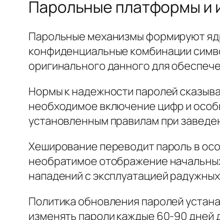
Парольные платформы и 
Парольные механизмы формируют ядр
конфиденциальные комбинации символ
оригинального данного для обеспече
Нормы к надежности паролей сказыв
необходимое включение цифр и особ
установленным правилам при заведен
Хеширование переводит пароль в осо
необратимое отображение начальных
нападений с эксплуатацией радужных
Политика обновления паролей устан
изменять пароли каждые 60-90 дней 