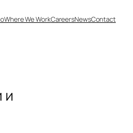
Do
Where We Work
Careers
News
Contact
 и