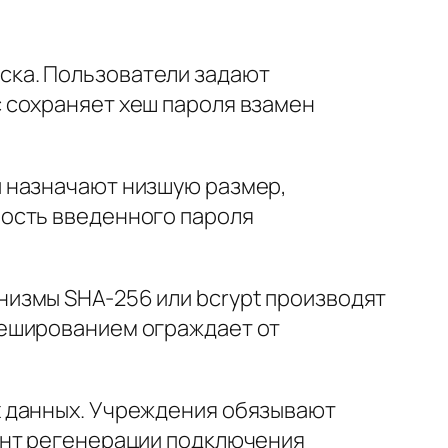
ска. Пользователи задают
 сохраняет хеш пароля взамен
ы назначают низшую размер,
ность введенного пароля
измы SHA-256 или bcrypt производят
хешированием ограждает от
х данных. Учреждения обязывают
ент регенерации подключения