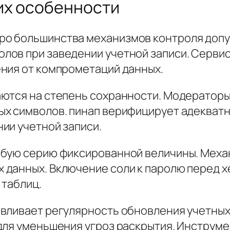
их особенности
о большинства механизмов контроля допу
ов при заведении учетной записи. Сервис
ния от компрометаций данных.
аются на степень сохранности. Модератор
ых символов. пинап верифицирует адекват
ии учетной записи.
бую серию фиксированной величины. Механ
 данных. Включение соли к паролю перед 
 таблиц.
авливает регулярность обновления учетны
для уменьшения угроз раскрытия. Инструм