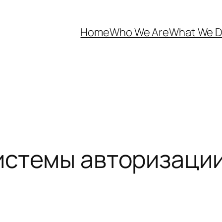
Home
Who We Are
What We 
истемы авторизации