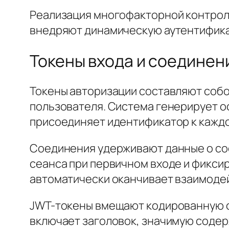
Реализация многофакторной контрол
внедряют динамическую аутентифика
Токены входа и соединен
Токены авторизации составляют соб
пользователя. Система генерирует 
присоединяет идентификатор к каждо
Соединения удерживают данные о со
сеанса при первичном входе и фиксир
автоматически оканчивает взаимодей
JWT-токены вмещают кодированную с
включает заголовок, значимую содер