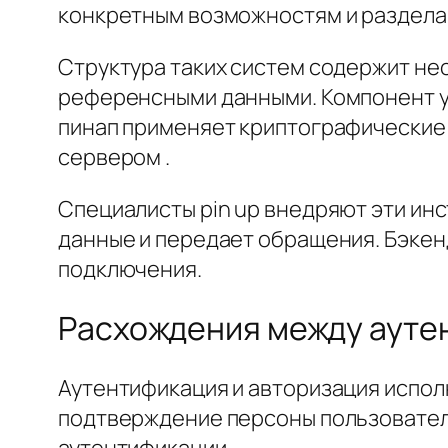
конкретным возможностям и раздела
Структура таких систем содержит не
референсными данными. Компонент у
пинап применяет криптографические
сервером .
Специалисты pin up внедряют эти ин
данные и передает обращения. Бэке
подключения.
Расхождения между ауте
Аутентификация и авторизация испол
подтверждение персоны пользовател
аутентификации.