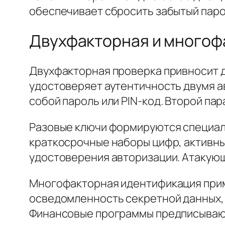
обеспечивает сбросить забытый паро
Двухфакторная и многоф
Двухфакторная проверка привносит д
удостоверяет аутентичность двумя а
собой пароль или PIN-код. Второй п
Разовые ключи формируются специал
краткосрочные наборы цифр, активны
удостоверения авторизации. Атакующ
Многофакторная идентификация приме
осведомленность секретной данных,
Финансовые программы предписывают 