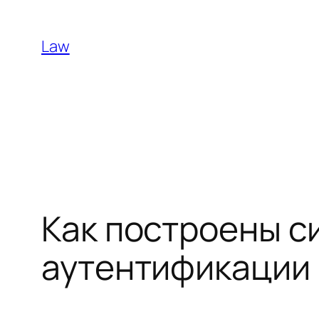
Skip
to
Law
content
Как построены с
аутентификации