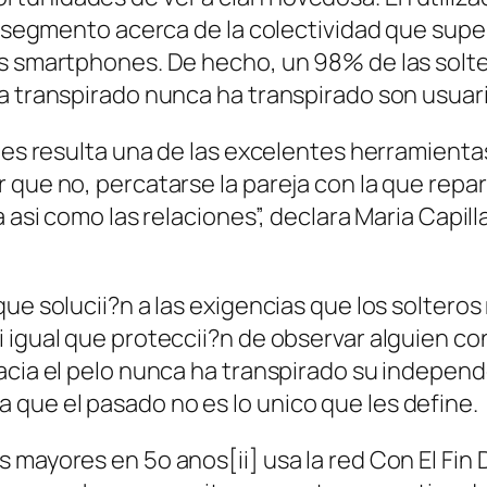
n segmento acerca de la colectividad que super
as smartphones. De hecho, un 98% de las solt
a transpirado nunca ha transpirado son usuario
ones resulta una de las excelentes herramient
que no, percatarse la pareja con la que repart
a asi­ como las relaciones”, declara Maria Cap
que solucii?n a las exigencias que los soltero
­ igual que proteccii?n de observar alguien c
acia el pelo nunca ha transpirado su independe
que el pasado no es lo unico que les define.
mayores en 5o anos[ii] usa la red Con El Fin D