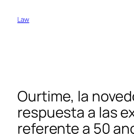
Skip
to
Law
content
Ourtime, la noved
respuesta a las e
referente a 50 an