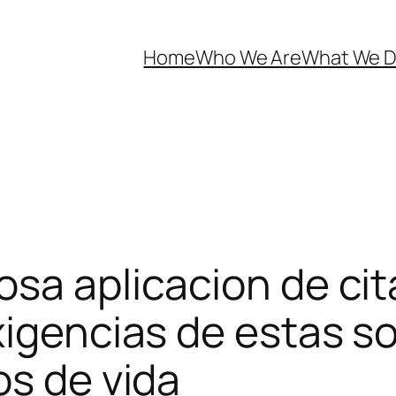
Home
Who We Are
What We 
osa aplicacion de ci
xigencias de estas s
os de vida