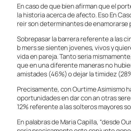
En caso de que bien afirman que el porte
la historia acerca de afecto. Eso En Ca
reir son determinantes de enamorarse p
Sobrepasar la barrera referente a las 
b mers se sienten jovenes, vivos y quier
vida en pareja. Tanto seri­a mismamente,
que en una diferente maneras no hubier
amistades (46%) o dejar la timidez (28
Precisamente, con Ourtime Asimismo hay
oportunidades en dar con an otras seres
12% referente a las solteros mayores so
En palabras de Maria Capilla, “desde Ou
seri­a precisamente este conjunto gene