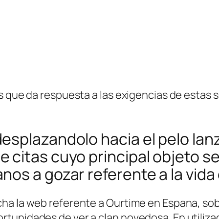
as que da respuesta a las exigencias de estas
esplazandolo hacia el pelo lan
itas cuyo principal objeto seri­
os a gozar referente a la vida 
ha la web referente a Ourtime en Espana, sobr
tunidades de ver a clan novedosa. En utiliza