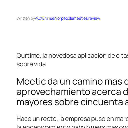
Written by
AOXEN
in
seniorpeoplemeet es review
Ourtime, la novedosa aplicacion de cit
sobre vida
Meetic da un camino mas d
aprovechamiento acerca de c
mayores sobre cincuenta an
Hace un recto, la empresa puso en marc
la engendramiento baby b mers mas opor