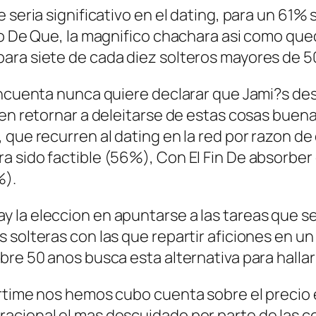
 seri­a significativo en el dating, para un 61% 
so De Que, la magnifico chachara asi­ como que
ara siete de cada diez solteros mayores de 5
cincuenta nunca quiere declarar que Jami?s d
en retornar a deleitarse de estas cosas buenas
 que recurren al dating en la red por razon de
a sido factible (56%), Con El Fin De absorber
%).
 la eleccion en apuntarse a las tareas que s
 solteras con las que repartir aficiones en u
bre 50 anos busca esta alternativa para hallar
rtime nos hemos cubo cuenta sobre el precio e
racional el mas descuidado por parte de las c