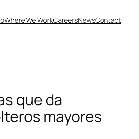
Do
Where We Work
Careers
News
Contact
tas que da
olteros mayores