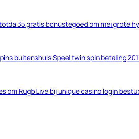
totda 35 gratis bonustegoed om mei grote hy
pins buitenshuis Speel twin spin betaling 20
es om Rugb Live bij unique casino login best