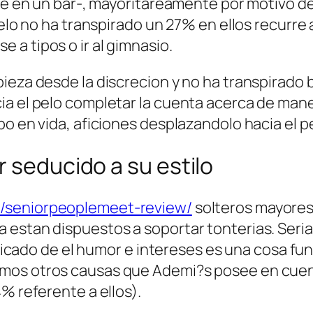
que en un bar-, mayoritareamente por motivo de
pelo no ha transpirado un 27% en ellos recurre 
a tipos o ir al gimnasio.
ieza desde la discrecion y no ha transpirado
ia el pelo completar la cuenta acerca de man
bo en vida, aficiones desplazandolo hacia el p
r seducido a su estilo
s/seniorpeoplemeet-review/
solteros mayores 
 estan dispuestos a soportar tonterias. Seri­
nificado de el humor e intereses es una cosa f
mos otros causas que Ademi?s posee en cuen
% referente a ellos).