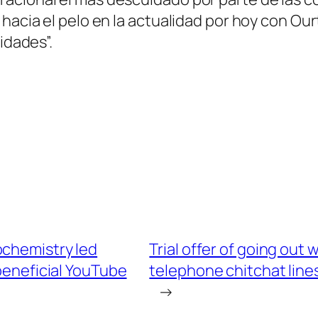
hacia el pelo en la actualidad por hoy con Our
idades”.
ochemistry led
Trial offer of going out 
beneficial YouTube
telephone chitchat lines
→