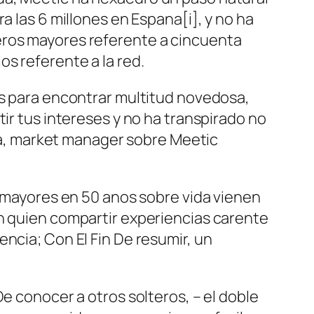
a las 6 millones en Espana[i], y no ha
eros mayores referente a cincuenta
s referente a la red.
as para encontrar multitud novedosa,
ir tus intereses y no ha transpirado no
illa, market manager sobre Meetic
s mayores en 50 anos sobre vida vienen
on quien compartir experiencias carente
ncia; Con El Fin De resumir, un
e conocer a otros solteros, – el doble